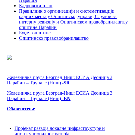
Параћин
Кадровски план
Правилник о организацији и систематизацији
радних места у Општинској управи, Служби за
интерну ревизију и Општинском правобранилаштву
општине Параћин
Буџет општине
Општинско правовобранилаштво
Железничка пруга Београд-Ниш: ЕСИА Деоница 3
Параћин – Трупале (Ниш) -
SR
Железничка пруга Београд-Ниш: ЕСИА Деоница 3
Параћин – Трупале (Ниш) -
EN
Обавештење
Пројекaт развоја локалне инфраструктуре и
институционалног развоја