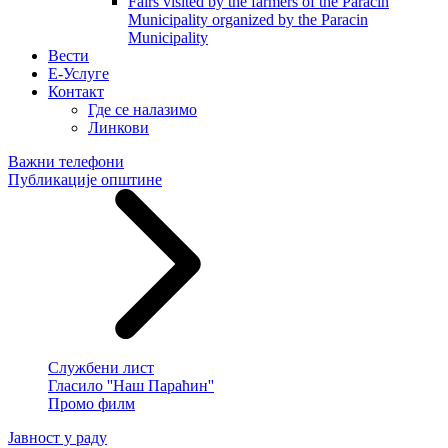
Fairs visited by the farmers of the Paracin
Municipality organized by the Paracin
Municipality
Вести
E-Услуге
Контакт
Где се налазимо
Линкови
Важни телефони
Публикације општине
Службени лист
Гласило ''Наш Параћин''
Промо филм
Јавност у раду