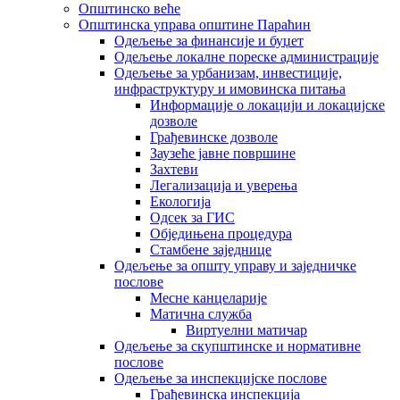
Општинско веће
Општинска управа општине Параћин
Одељење за финансије и буџет
Одељење локалне пореске администрације
Одељење за урбанизам, инвестиције,
инфраструктуру и имовинска питања
Информације о локацији и локацијске
дозволе
Грађевинске дозволе
Заузеће јавне површине
Захтеви
Легализација и уверења
Екологија
Одсек за ГИС
Обједињена процедура
Стамбене заједнице
Oдељење за општу управу и заједничке
послове
Месне канцеларије
Матична служба
Виртуелни матичар
Одељење за скупштинске и нормативне
послове
Одељење за инспекцијске послове
Грађевинска инспекција