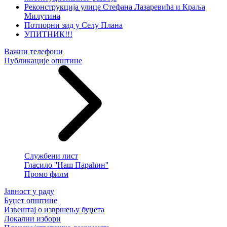
Реконструкција улице Стефана Лазаревића и Краља
Милутина
Потпорни зид у Селу Плана
УПИТНИК!!!
Важни телефони
Публикације општине
Службени лист
Гласило ''Наш Параћин''
Промо филм
Јавност у раду
Буџет општине
Извештај о извршењу буџета
Локални избори