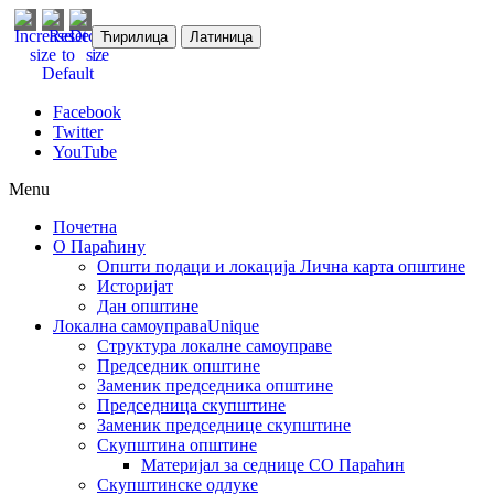
Ћирилица
Латиница
Facebook
Twitter
YouTube
Menu
Почетна
О Параћину
Општи подаци и локација
Лична карта општине
Историјат
Дан општине
Локална самоуправа
Unique
Структура локалне самоуправе
Председник општине
Заменик председника општине
Председница скупштине
Заменик председнице скупштине
Скупштина општине
Материјал за седнице СО Параћин
Скупштинске одлуке