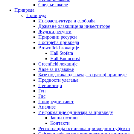
Средње школе
Привреда
Привреда
Инфраструктура и саобраћај
Државне олакшице за инвеститоре
Људски ресурси
Природни ресурси
Постојећа привреда
Brownfield локације
Hall Stofara
Hall Buducnost
Greenfield локације
Хале за издавање
Базе података од значаја за развој привреде
Предности улагања
Ценовници
Гуп
Гис
Привредни савет
Aнализе
Информације од значаја за привреду
Јавни позиви
Контакти
Регистрација оснивања привредног субјекта
Сајмови које су пољопривредници општине