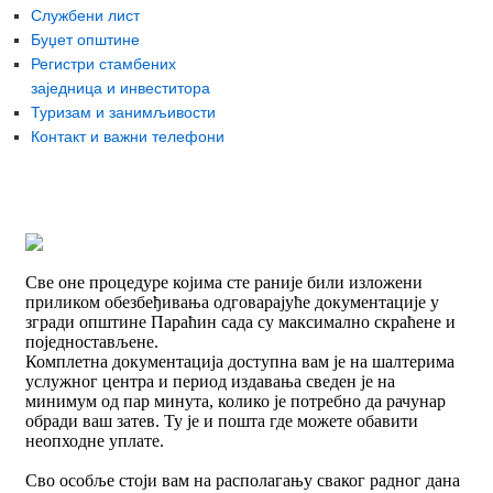
Службени лист
Буџет општине
Регистри стамбених
заједница и инвеститора
Туризам и занимљивости
Контакт и важни телефони
Све оне процедуре којима сте раније били изложени
приликом обезбеђивања одговарајуће документације у
згради општине Параћин сада су максимално скраћене и
поједностављене.
Комплетна документација доступна вам је на шалтерима
услужног центра и период издавања сведен је на
минимум од пар минута, колико је потребно да рачунар
обради ваш затев. Ту је и пошта где можете обавити
неопходне уплате.
Сво особље стоји вам на располагању сваког радног дана