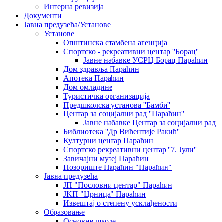
Интерна ревизија
Документи
Јавна предузећа/Установе
Установе
Општинскa стамбенa агенцијa
Спортско - рекреативни центар ''Борац''
Јавне набавке УСРЦ Борац Параћин
Дом здравља Параћин
Апотека Параћин
Дом омладине
Туристичка организација
Предшколска установа ''Бамби''
Центар за социјални рад ''Параћин''
Јавне набавке Центар за социјални рад
Библиотека ''Др Вићентије Ракић''
Културни центар Параћин
Спортско рекреативни центар ''7. Јули''
Завичајни музеј Параћин
Позориште Параћин "Параћин"
Јавна предузећа
ЈП "Пословни центар" Параћин
ЈKП "Црница" Параћин
Извештај о степену усклађености
Образовање
Основне школе