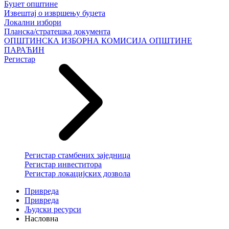
Буџет општине
Извештај о извршењу буџета
Локални избори
Планска/стратешка документа
ОПШТИНСКА ИЗБОРНА КОМИСИЈА ОПШТИНЕ
ПАРАЋИН
Регистар
Регистар стамбених заједница
Регистар инвеститора
Регистар локацијских дозвола
Привреда
Привреда
Људски ресурси
Насловна