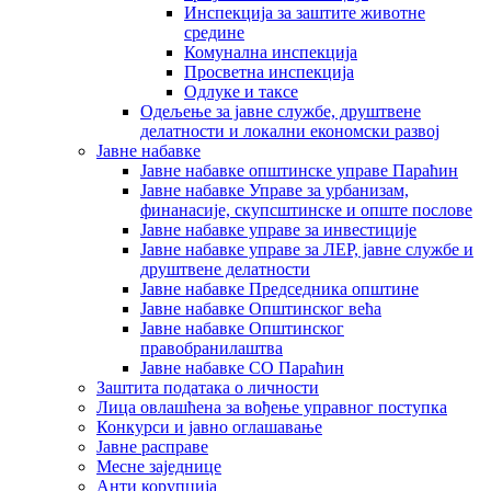
Инспекција за заштите животне
средине
Комунална инспекција
Просветна инспекција
Одлуке и таксе
Одељење за јавне службе, друштвене
делатности и локални економски развој
Јавне набавке
Јавне набавке општинске управе Параћин
Јавне набавке Управе за урбанизам,
финанасије, скупсштинске и опште послове
Јавне набавке управе за инвестиције
Јавне набавке управе за ЛЕР, јавне службе и
друштвене делатности
Јавне набавке Председника општине
Јавне набавке Општинског већа
Јавне набавке Општинског
правобранилаштва
Јавне набавке СО Параћин
Заштита података о личности
Лица овлашћена за вођење управног поступка
Конкурси и јавно оглашавање
Јавне расправе
Месне заједнице
Анти корупција