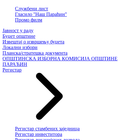
Службени лист
Гласило ''Наш Параћин''
Промо филм
Јавност у раду
Буџет општине
Извештај о извршењу буџета
Локални избори
Планска/стратешка документа
ОПШТИНСКА ИЗБОРНА КОМИСИЈА ОПШТИНЕ
ПАРАЋИН
Регистар
Регистар стамбених заједница
Регистар инвеститора
Регистар локацијских дозвола