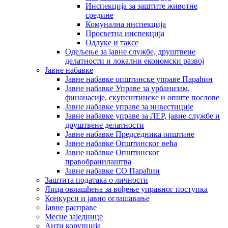
Инспекција за заштите животне
средине
Комунална инспекција
Просветна инспекција
Одлуке и таксе
Одељење за јавне службе, друштвене
делатности и локални економски развој
Јавне набавке
Јавне набавке општинске управе Параћин
Јавне набавке Управе за урбанизам,
финанасије, скупсштинске и опште послове
Јавне набавке управе за инвестиције
Јавне набавке управе за ЛЕР, јавне службе и
друштвене делатности
Јавне набавке Председника општине
Јавне набавке Општинског већа
Јавне набавке Општинског
правобранилаштва
Јавне набавке СО Параћин
Заштита података о личности
Лица овлашћена за вођење управног поступка
Конкурси и јавно оглашавање
Јавне расправе
Месне заједнице
Анти корупција