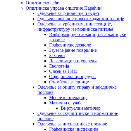
Општинско веће
Општинска управа општине Параћин
Одељење за финансије и буџет
Одељење локалне пореске администрације
Одељење за урбанизам, инвестиције,
инфраструктуру и имовинска питања
Информације о локацији и локацијске
дозволе
Грађевинске дозволе
Заузеће јавне површине
Захтеви
Легализација и уверења
Екологија
Одсек за ГИС
Обједињена процедура
Стамбене заједнице
Oдељење за општу управу и заједничке
послове
Месне канцеларије
Матична служба
Виртуелни матичар
Одељење за скупштинске и нормативне
послове
Одељење за инспекцијске послове
Грађевинска инспекција