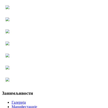
Занимљивости
Галерија
Манифестације