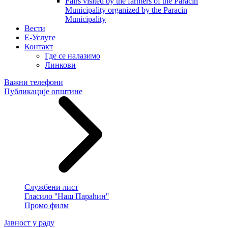
Fairs visited by the farmers of the Paracin
Municipality organized by the Paracin
Municipality
Вести
E-Услуге
Контакт
Где се налазимо
Линкови
Важни телефони
Публикације општине
Службени лист
Гласило ''Наш Параћин''
Промо филм
Јавност у раду