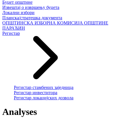
Буџет општине
Извештај о извршењу буџета
Локални избори
Планска/стратешка документа
ОПШТИНСКА ИЗБОРНА КОМИСИЈА ОПШТИНЕ
ПАРАЋИН
Регистар
Регистар стамбених заједница
Регистар инвеститора
Регистар локацијских дозвола
Analyses