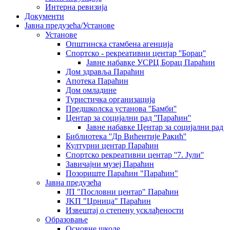
Интерна ревизија
Документи
Јавна предузећа/Установе
Установе
Општинскa стамбенa агенцијa
Спортско - рекреативни центар ''Борац''
Јавне набавке УСРЦ Борац Параћин
Дом здравља Параћин
Апотека Параћин
Дом омладине
Туристичка организација
Предшколска установа ''Бамби''
Центар за социјални рад ''Параћин''
Јавне набавке Центар за социјални рад
Библиотека ''Др Вићентије Ракић''
Културни центар Параћин
Спортско рекреативни центар ''7. Јули''
Завичајни музеј Параћин
Позориште Параћин "Параћин"
Јавна предузећа
ЈП "Пословни центар" Параћин
ЈKП "Црница" Параћин
Извештај о степену усклађености
Образовање
Основне школе