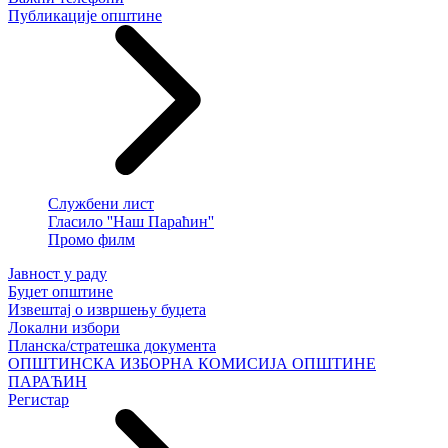
Публикације општине
Службени лист
Гласило ''Наш Параћин''
Промо филм
Јавност у раду
Буџет општине
Извештај о извршењу буџета
Локални избори
Планска/стратешка документа
ОПШТИНСКА ИЗБОРНА КОМИСИЈА ОПШТИНЕ
ПАРАЋИН
Регистар