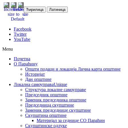
Ћирилица
Латиница
Facebook
Twitter
YouTube
Menu
Почетна
О Параћину
Општи подаци и локација
Лична карта општине
Историјат
Дан општине
Локална самоуправа
Unique
Структура локалне самоуправе
Председник општине
Заменик председника општине
Председница скупштине
Заменик председнице скупштине
Скупштина општине
Материјал за седнице СО Параћин
Скупштинске одлуке