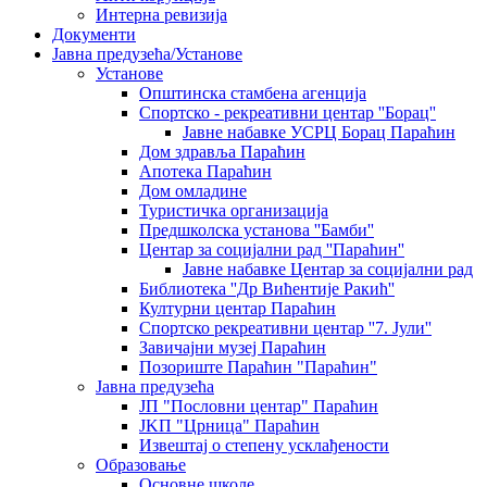
Интерна ревизија
Документи
Јавна предузећа/Установе
Установе
Општинскa стамбенa агенцијa
Спортско - рекреативни центар ''Борац''
Јавне набавке УСРЦ Борац Параћин
Дом здравља Параћин
Апотека Параћин
Дом омладине
Туристичка организација
Предшколска установа ''Бамби''
Центар за социјални рад ''Параћин''
Јавне набавке Центар за социјални рад
Библиотека ''Др Вићентије Ракић''
Културни центар Параћин
Спортско рекреативни центар ''7. Јули''
Завичајни музеј Параћин
Позориште Параћин "Параћин"
Јавна предузећа
ЈП "Пословни центар" Параћин
ЈKП "Црница" Параћин
Извештај о степену усклађености
Образовање
Основне школе