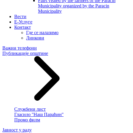
Fairs visited by the farmers of the Paracin
Municipality organized by the Paracin
Municipality
Вести
E-Услуге
Контакт
Где се налазимо
Линкови
Важни телефони
Публикације општине
Службени лист
Гласило ''Наш Параћин''
Промо филм
Јавност у раду