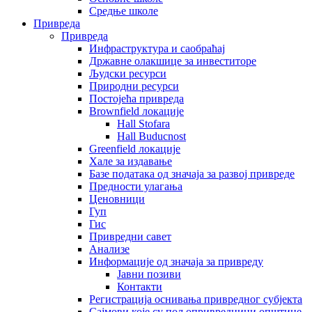
Средње школе
Привреда
Привреда
Инфраструктура и саобраћај
Државне олакшице за инвеститоре
Људски ресурси
Природни ресурси
Постојећа привреда
Brownfield локације
Hall Stofara
Hall Buducnost
Greenfield локације
Хале за издавање
Базе података од значаја за развој привреде
Предности улагања
Ценовници
Гуп
Гис
Привредни савет
Aнализе
Информације од значаја за привреду
Јавни позиви
Контакти
Регистрација оснивања привредног субјекта
Сајмови које су пољопривредници општине