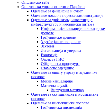
Општинско веће
Општинска управа општине Параћин
Одељење за финансије и буџет
Одељење локалне пореске администрације
Одељење за урбанизам, инвестиције,
инфраструктуру и имовинска питања
Информације о локацији и локацијске
дозволе
Грађевинске дозволе
Заузеће јавне површине
Захтеви
Легализација и уверења
Екологија
Одсек за ГИС
Обједињена процедура
Стамбене заједнице
Oдељење за општу управу и заједничке
послове
Месне канцеларије
Матична служба
Виртуелни матичар
Одељење за скупштинске и нормативне
послове
Одељење за инспекцијске послове
Грађевинска инспекција