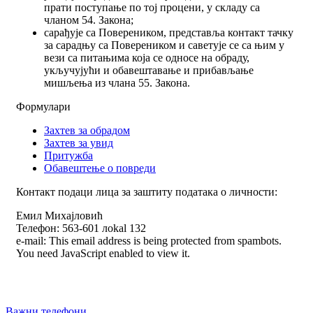
прати поступање по тој процени, у складу са
чланом 54. Закона;
сарађује са Повереником, представља контакт тачку
за сарадњу са Повереником и саветује се са њим у
вези са питањима која се односе на обраду,
укључујући и обавештавање и прибављање
мишљења из члана 55. Закона.
Формулари
Захтев за обрадом
Захтев за увид
Притужба
Обавештење о повреди
Контакт подаци лица за заштиту података о личности:
Емил Михајловић
Телефон: 563-601 лokal 132
e-mail:
This email address is being protected from spambots.
You need JavaScript enabled to view it.
Важни телефони