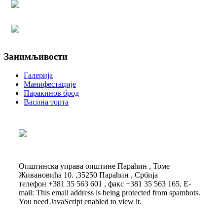
Занимљивости
Галерија
Манифестације
Паракинов брод
Васина торта
Општинска управа општине Параћин , Томе
Живановића 10. ,35250 Параћин , Србија
телефон +381 35 563 601 , факс +381 35 563 165, E-
mail:
This email address is being protected from spambots.
You need JavaScript enabled to view it.