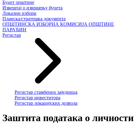
Буџет општине
Извештај о извршењу буџета
Локални избори
Планска/стратешка документа
ОПШТИНСКА ИЗБОРНА КОМИСИЈА ОПШТИНЕ
ПАРАЋИН
Регистар
Регистар стамбених заједница
Регистар инвеститора
Регистар локацијских дозвола
Заштита података о личности