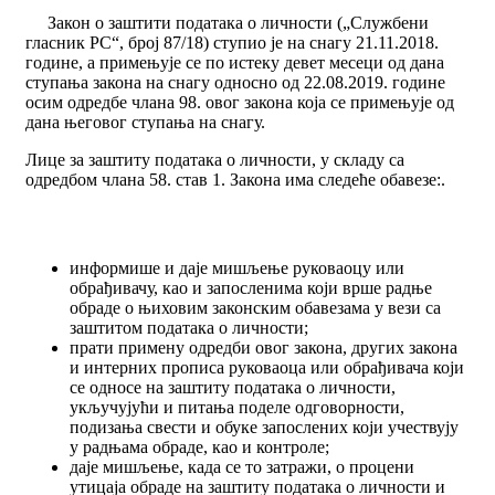
Закон о заштити података о личности („Службени
гласник РС“, број 87/18) ступио је на снагу 21.11.2018.
године, а примењује се по истеку девет месеци од дана
ступања закона на снагу односно од 22.08.2019. године
осим одредбе члана 98. овог закона која се примењује од
дана његовог ступањa на снагу.
Лице за заштиту података о личности, у складу са
одредбом члана 58. став 1. Закона има следеће обавезе:.
информише и даје мишљење руковаоцу или
обрађивачу, као и запосленима који врше радње
обраде о њиховим законским обавезама у вези са
заштитом података о личности;
прати примену одредби овог закона, других закона
и интерних прописа руковаоца или обрађивача који
се односе на заштиту података о личности,
укључујући и питања поделе одговорности,
подизања свести и обуке запослених који учествују
у радњама обраде, као и контроле;
даје мишљење, када се то затражи, о процени
утицаја обраде на заштиту података о личности и