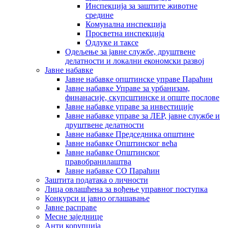
Инспекција за заштите животне
средине
Комунална инспекција
Просветна инспекција
Одлуке и таксе
Одељење за јавне службе, друштвене
делатности и локални економски развој
Јавне набавке
Јавне набавке општинске управе Параћин
Јавне набавке Управе за урбанизам,
финанасије, скупсштинске и опште послове
Јавне набавке управе за инвестиције
Јавне набавке управе за ЛЕР, јавне службе и
друштвене делатности
Јавне набавке Председника општине
Јавне набавке Општинског већа
Јавне набавке Општинског
правобранилаштва
Јавне набавке СО Параћин
Заштита података о личности
Лица овлашћена за вођење управног поступка
Конкурси и јавно оглашавање
Јавне расправе
Месне заједнице
Анти корупција