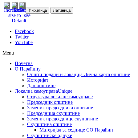
Ћирилица
Латиница
Facebook
Twitter
YouTube
Menu
Почетна
О Параћину
Општи подаци и локација
Лична карта општине
Историјат
Дан општине
Локална самоуправа
Unique
Структура локалне самоуправе
Председник општине
Заменик председника општине
Председница скупштине
Заменик председнице скупштине
Скупштина општине
Материјал за седнице СО Параћин
Скупштинске одлуке