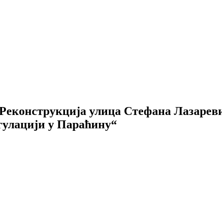
нструкција улица Стефана Лазаревић
гулацији у Параћину“