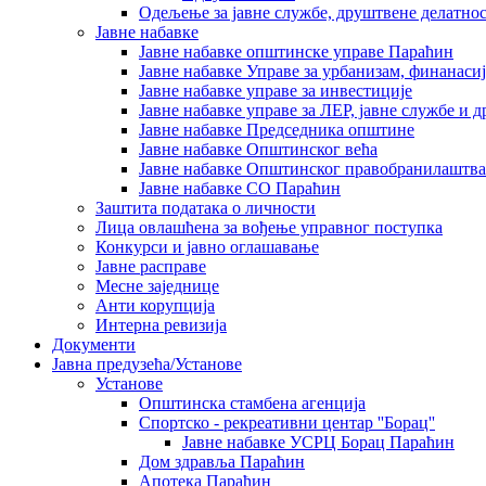
Одељење за јавне службе, друштвене делатнос
Јавне набавке
Јавне набавке општинске управе Параћин
Јавне набавке Управе за урбанизам, финанаси
Јавне набавке управе за инвестиције
Јавне набавке управе за ЛЕР, јавне службе и 
Јавне набавке Председника општине
Јавне набавке Општинског већа
Јавне набавке Општинског правобранилаштва
Јавне набавке СО Параћин
Заштита података о личности
Лица овлашћена за вођење управног поступка
Конкурси и јавно оглашавање
Јавне расправе
Месне заједнице
Анти корупција
Интерна ревизија
Документи
Јавна предузећа/Установе
Установе
Општинскa стамбенa агенцијa
Спортско - рекреативни центар ''Борац''
Јавне набавке УСРЦ Борац Параћин
Дом здравља Параћин
Апотека Параћин