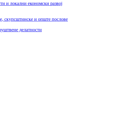
ти и локални економски развој
је, скупсштинске и опште послове
друштвене делатности