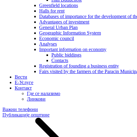
Greenfield locations
Halls for rent
Databases of importance for the development of 
Advantages of investment
General Urban Plan
Geographic Information System
Еconomic council
Analyses
Important information on economy
Public biddings
Contacts
Registration of founding a business entity
Fairs visited by the farmers of the Paracin Municip
Вести
E-Услуге
Контакт
Где се налазимо
Линкови
Важни телефони
Публикације општине