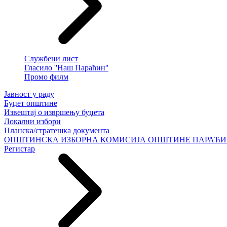
Службени лист
Гласило ''Наш Параћин''
Промо филм
Јавност у раду
Буџет општине
Извештај о извршењу буџета
Локални избори
Планска/стратешка документа
ОПШТИНСКА ИЗБОРНА КОМИСИЈА ОПШТИНЕ ПАРАЋ
Регистар