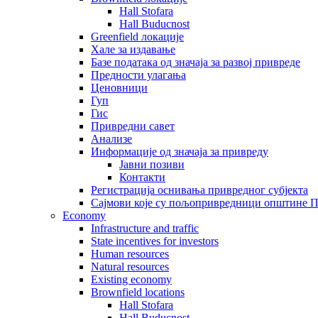
Hall Stofara
Hall Buducnost
Greenfield локације
Хале за издавање
Базе података од значаја за развој привреде
Предности улагања
Ценовници
Гуп
Гис
Привредни савет
Aнализе
Информације од значаја за привреду
Јавни позиви
Контакти
Регистрација оснивања привредног субјекта
Сајмови које су пољопривредници општине П
Economy
Infrastructure and traffic
State incentives for investors
Human resources
Natural resources
Existing economy
Brownfield locations
Hall Stofara
Hall Buducnost