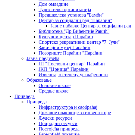
Дом омладине
Туристичка организација
Предшколска установа ''Бамби''
Центар за социјални рад ''Параћин''
Јавне набавке Центар за социјални рад
Библиотека ''Др Вићентије Ракић''
Културни центар Параћин
Спортско рекреативни центар ''7. Јули''
Завичајни музеј Параћин
Позориште Параћин "Параћин"
Јавна предузећа
ЈП "Пословни центар" Параћин
ЈKП "Црница" Параћин
Извештај о степену усклађености
Образовање
Основне школе
Средње школе
Привреда
Привреда
Инфраструктура и саобраћај
Државне олакшице за инвеститоре
Људски ресурси
Природни ресурси
Постојећа привреда
Brownfield локације