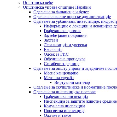
Општинско веће
Општинска управа општине Параћин
Одељење за финансије и буџет
Одељење локалне пореске администрације
Одељење за урбанизам, инвестиције, инфраст
Информације о локацији и локацијске д
Грађевинске дозволе
Заузеће јавне површине
Захтеви
Легализација и уверења
Екологија
Одсек за ГИС
Обједињена процедура
Стамбене заједнице
Oдељење за општу управу и заједничке посло
Месне канцеларије
Матична служба
Виртуелни матичар
Одељење за скупштинске и нормативне посло
Одељење за инспекцијске послове
Грађевинска инспекција
Инспекција за заштите животне средине
Комунална инспекција
Просветна инспекција
Одлуке и таксе