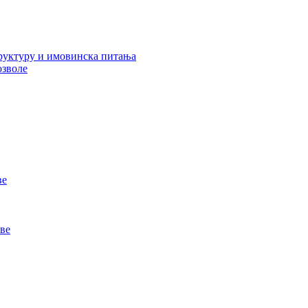
руктуру и имовинска питања
озволе
ве
ве