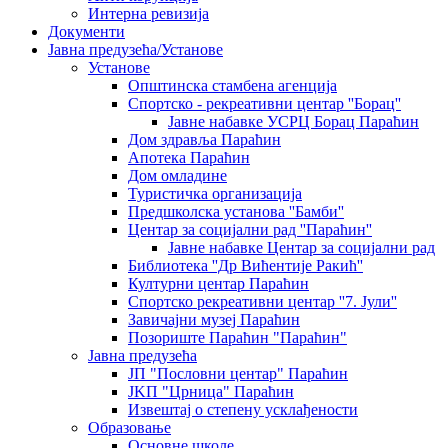
Интерна ревизија
Документи
Јавна предузећа/Установе
Установе
Општинскa стамбенa агенцијa
Спортско - рекреативни центар ''Борац''
Јавне набавке УСРЦ Борац Параћин
Дом здравља Параћин
Апотека Параћин
Дом омладине
Туристичка организација
Предшколска установа ''Бамби''
Центар за социјални рад ''Параћин''
Јавне набавке Центар за социјални рад
Библиотека ''Др Вићентије Ракић''
Културни центар Параћин
Спортско рекреативни центар ''7. Јули''
Завичајни музеј Параћин
Позориште Параћин "Параћин"
Јавна предузећа
ЈП "Пословни центар" Параћин
ЈKП "Црница" Параћин
Извештај о степену усклађености
Образовање
Основне школе