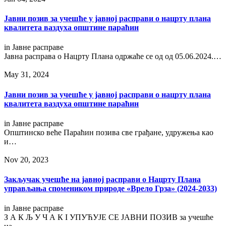
Јавни позив за учешће у јавној расправи о нацрту плана
квалитета ваздуха општине параћин
in
Јавне расправе
Јавна расправа о Нацрту Плана одржаће се од од 05.06.2024.…
May 31, 2024
Јавни позив за учешће у јавној расправи о нацрту плана
квалитета ваздуха општине параћин
in
Јавне расправе
Општинско веће Параћин позива све грађане, удружења као
и…
Nov 20, 2023
Закључак учешће на јавној расправи о Нацрту Плана
управљања спомеником природе «Врело Грза» (2024-2033)
in
Јавне расправе
З А К Љ У Ч А К I УПУЋУЈЕ СЕ ЈАВНИ ПОЗИВ за учешће