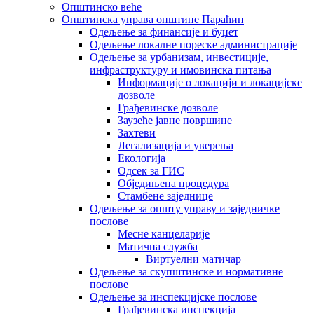
Општинско веће
Општинска управа општине Параћин
Одељење за финансије и буџет
Одељење локалне пореске администрације
Одељење за урбанизам, инвестиције,
инфраструктуру и имовинска питања
Информације о локацији и локацијске
дозволе
Грађевинске дозволе
Заузеће јавне површине
Захтеви
Легализација и уверења
Екологија
Одсек за ГИС
Обједињена процедура
Стамбене заједнице
Oдељење за општу управу и заједничке
послове
Месне канцеларије
Матична служба
Виртуелни матичар
Одељење за скупштинске и нормативне
послове
Одељење за инспекцијске послове
Грађевинска инспекција