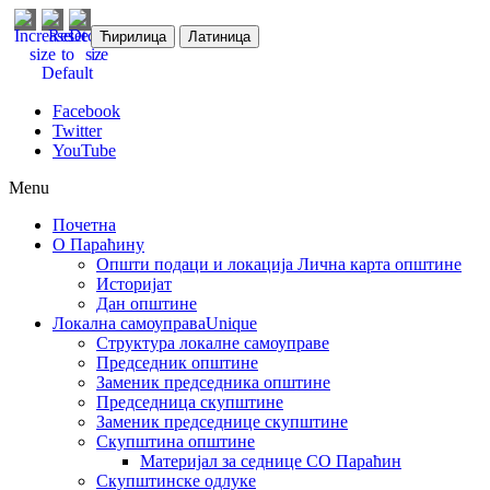
Ћирилица
Латиница
Facebook
Twitter
YouTube
Menu
Почетна
О Параћину
Општи подаци и локација
Лична карта општине
Историјат
Дан општине
Локална самоуправа
Unique
Структура локалне самоуправе
Председник општине
Заменик председника општине
Председница скупштине
Заменик председнице скупштине
Скупштина општине
Материјал за седнице СО Параћин
Скупштинске одлуке