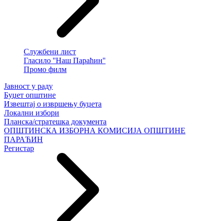
Службени лист
Гласило ''Наш Параћин''
Промо филм
Јавност у раду
Буџет општине
Извештај о извршењу буџета
Локални избори
Планска/стратешка документа
ОПШТИНСКА ИЗБОРНА КОМИСИЈА ОПШТИНЕ
ПАРАЋИН
Регистар