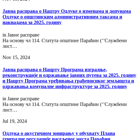
Jавнa расправa о Нацтру Одлуке о изменама и допунама
Одлуке о општинским административним таксама и
накнадама за 2025. годину
in
Јавне расправе
На основу чл 114. Статута општине Параћин (‘’Службени
лист…
Nov 15, 2024
Јавна расправа о Нацрту Програма изградње,
реконструкције и одржавање јавних путева за 2025. годину
и Нацрту Програма уређивања грађевиснког земљишта и
одржавања комуналне инфраструктуре за 2025. годину
in
Јавне расправе
На основу чл 114. Статута општине Параћин (‘’Службени
лист…
Jul 19, 2024
Одлука о акустичном зонирању у обухвату Плана
генералне регулације насељеног места Параћин