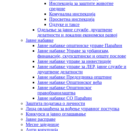
Инспекција за заштите животне
средине
Комунална инспекција
Просветна инспекција
Одлуке и таксе
Одељење за јавне службе, друштвене
делатности и локални економски развој
Јавне набавке
Јавне набавке општинске управе Параћин
Јавне набавке Управе за урбанизам,
финанасије, скупсштинске и опште послове
Јавне набавке управе за инвестиције
Јавне набавке управе за ЛЕР, јавне службе и
друштвене делатности
Јавне набавке Председника општине
Јавне набавке Општинског већа
Јавне набавке Општинског
правобранилаштва
Јавне набавке СО Параћин
Заштита података о личности
Лица овлашћена за вођење управног поступка
Конкурси и јавно оглашавање
Јавне расправе
Месне заједнице
Анти корупција