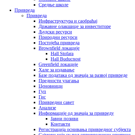
Средње школе
Привреда
Привреда
Инфраструктура и саобраћај
Државне олакшице за инвеститоре
Људски ресурси
Природни ресурси
Постојећа привреда
Brownfield локације
Hall Stofara
Hall Buducnost
Greenfield локације
Хале за издавање
Базе података од значаја за развој привреде
Предности улагања
Ценовници
Гуп
Гис
Привредни савет
Aнализе
Информације од значаја за привреду
Јавни позиви
Контакти
Регистрација оснивања привредног субјекта
Сајмови које су пољопривредници општине