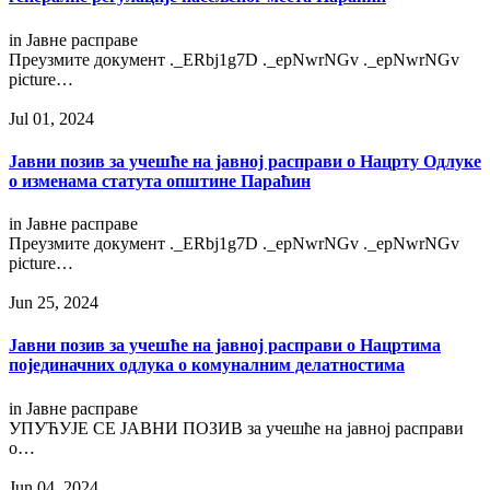
in
Јавне расправе
Преузмитe документ ._ERbj1g7D ._epNwrNGv ._epNwrNGv
picture…
Jul 01, 2024
Јавни позив за учешће на јавној расправи о Нацрту Одлуке
о изменама статута општине Параћин
in
Јавне расправе
Преузмитe документ ._ERbj1g7D ._epNwrNGv ._epNwrNGv
picture…
Jun 25, 2024
Јавни позив за учешће на јавној расправи о Нацртима
појединачних одлука о комуналним делатностима
in
Јавне расправе
УПУЋУЈЕ СЕ ЈАВНИ ПОЗИВ за учешће на јавној расправи
о…
Jun 04, 2024