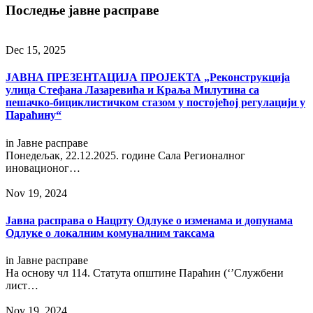
Последње јавне расправе
Dec 15, 2025
ЈАВНА ПРЕЗЕНТАЦИЈА ПРОЈЕКТА „Реконструкција
улица Стефана Лазаревића и Краља Милутина са
пешачко-бициклистичком стазом у постојећој регулацији у
Параћину“
in
Јавне расправе
Понедељак, 22.12.2025. године Сала Регионалног
иновационог…
Nov 19, 2024
Jавнa расправa о Нацрту Одлуке о изменама и допунама
Одлуке о локалним комуналним таксама
in
Јавне расправе
На основу чл 114. Статута општине Параћин (‘’Службени
лист…
Nov 19, 2024