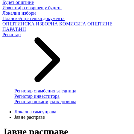
Буџет општине
Извештај о извршењу буџета
Локални избори
Планска/стратешка документа
ОПШТИНСКА ИЗБОРНА КОМИСИЈА ОПШТИНЕ
ПАРАЋИН
Регистар
Регистар стамбених заједница
Регистар инвеститора
Регистар локацијских дозвола
Локална самоуправа
Јавне расправе
Јавне расправе