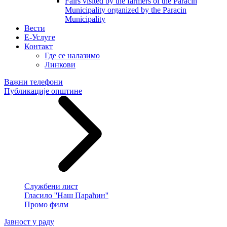
Fairs visited by the farmers of the Paracin
Municipality organized by the Paracin
Municipality
Вести
E-Услуге
Контакт
Где се налазимо
Линкови
Важни телефони
Публикације општине
Службени лист
Гласило ''Наш Параћин''
Промо филм
Јавност у раду