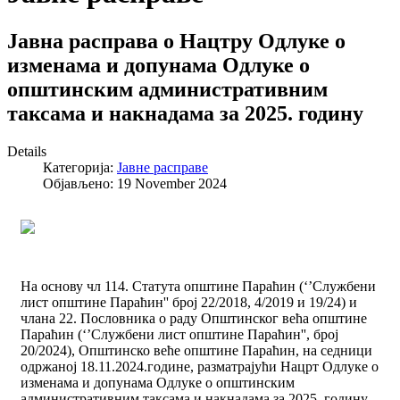
Jавнa расправa о Нацтру Одлуке о
изменама и допунама Одлуке о
општинским административним
таксама и накнадама за 2025. годину
Details
Категорија:
Јавне расправе
Објављено: 19 November 2024
На основу чл 114. Статута општине Параћин (‘’Службени
лист општине Параћин'' број 22/2018, 4/2019 и 19/24) и
члана 22. Пословника о раду Општинског већа општине
Параћин (‘’Службени лист општине Параћин'', број
20/2024), Општинско веће општине Параћин, на седници
одржаној 18.11.2024.године, разматрајући Нацрт Одлуке о
изменама и допунама Одлуке о општинским
административним таксама и накнадама за 2025. годину,