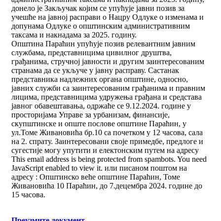
донело је Закључак којим се упућује јавни позив за
учешће на јавној расправи о Нацру Одлуке о изменама и
допунама Одлуке о општинским административним
таксама и накнадама за 2025. годину.
Општина Параћин упућује позив релевантним јавним
службама, представницима цивилног друштва,
грађанима, стручној јавности и другим заинтересованим
странама да се укључе у јавну расправу. Састанак
представника надлежних органа општине, односно,
јавних служби са заинтересованим грађанима и правним
лицима, представницима удружења грађана и средстава
јавног обавештавања, одржаће се 9.12.2024. године у
просторијама Управе за урбанизам, финансије,
скупштинске и опште послове општине Параћин, у
ул.Томе Живановића бр.10 са почетком у 12 часова, сала
на 2. спрату. Заинтересовани своје примедбе, предлоге и
сугестије могу упутити и електонским путем на адресу
This email address is being protected from spambots. You need
JavaScript enabled to view it.
или писаном поштом на
адресу : Општинско веће општине Параћин, Томе
Живановића 10 Параћин, до 7.децембра 2024. године до
15 часова.
Преузмитe документ