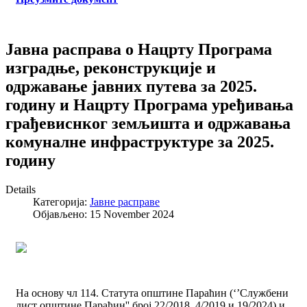
Јавна расправа о Нацрту Програма
изградње, реконструкције и
одржавање јавних путева за 2025.
годину и Нацрту Програма уређивања
грађевиснког земљишта и одржавања
комуналне инфраструктуре за 2025.
годину
Details
Категорија:
Јавне расправе
Објављено: 15 November 2024
На основу чл 114. Статута општине Параћин (‘’Службени
лист општине Параћин'' број 22/2018, 4/2019 и 19/2024) и