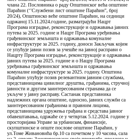
члана 22. Пословника о раду Општинског већа општине
Параћин (‘’Службени лист општине Параћин'', број
20/24), Општинско веће општине Параћин, на седници
одржаној 15.11.2024.године, разматрајући Нацрт
Програма изградње, реконструкције и одржавања јавних
путева за 2025. године и Нацрт Програма уређивања
грађевинског земљишта и одржавања комуналне
инфраструктуре за 2025. годину, доноси Закључак којим
се упућује јавни позив за учешће на јавној расправи о
Нацрту Програма изградње, реконструкције и одржавања
јавних путева за 2025. године и о Нацру Програма
уређивања грађевинског земљишта и одржавања
комуналне инфраструктуре за 2025. годину. Општина
Параћин упућује позив релевантним јавним службама,
представницима цивилног друштва, грађанима, стручној
јавности и другим заинтересованим странама да се
укључе у јавну расправу. Састанак представника
надлежних органа општине, односно, јавних служби са
заинтересованим грађанима и правним лицима,
представницима удружења грађана и средстава јавног
обавештавања, одржаће се у четвртак 5.12.2024. године у
просторијама Управе за урбанизам, финансије,
скупштинске и опште послове општине Параћин, у
ул.Томе Живановића бр.10 са почетком у 10 часова, сала
на 2. спрату. Заинтересовани своје примедбе, предлоге и