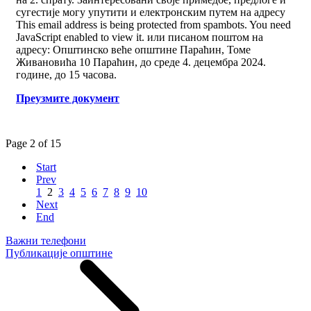
сугестије могу упутити и електронским путем на адресу
This email address is being protected from spambots. You need
JavaScript enabled to view it.
или писаном поштом на
адресу: Општинско веће општине Параћин, Томе
Живановића 10 Параћин, до среде 4. децембра 2024.
године, до 15 часова.
Преузмитe документ
Page 2 of 15
Start
Prev
1
2
3
4
5
6
7
8
9
10
Next
End
Важни телефони
Публикације општине