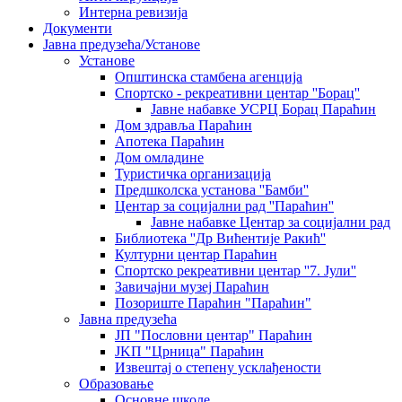
Интерна ревизија
Документи
Јавна предузећа/Установе
Установе
Општинскa стамбенa агенцијa
Спортско - рекреативни центар ''Борац''
Јавне набавке УСРЦ Борац Параћин
Дом здравља Параћин
Апотека Параћин
Дом омладине
Туристичка организација
Предшколска установа ''Бамби''
Центар за социјални рад ''Параћин''
Јавне набавке Центар за социјални рад
Библиотека ''Др Вићентије Ракић''
Културни центар Параћин
Спортско рекреативни центар ''7. Јули''
Завичајни музеј Параћин
Позориште Параћин "Параћин"
Јавна предузећа
ЈП "Пословни центар" Параћин
ЈKП "Црница" Параћин
Извештај о степену усклађености
Образовање
Основне школе