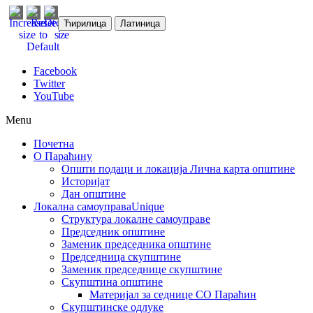
Ћирилица
Латиница
Facebook
Twitter
YouTube
Menu
Почетна
О Параћину
Општи подаци и локација
Лична карта општине
Историјат
Дан општине
Локална самоуправа
Unique
Структура локалне самоуправе
Председник општине
Заменик председника општине
Председница скупштине
Заменик председнице скупштине
Скупштина општине
Материјал за седнице СО Параћин
Скупштинске одлуке