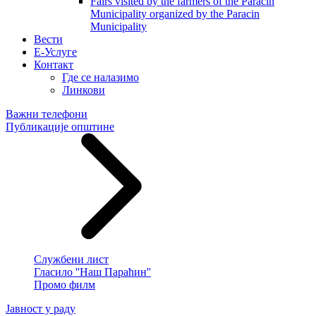
Fairs visited by the farmers of the Paracin
Municipality organized by the Paracin
Municipality
Вести
E-Услуге
Контакт
Где се налазимо
Линкови
Важни телефони
Публикације општине
Службени лист
Гласило ''Наш Параћин''
Промо филм
Јавност у раду