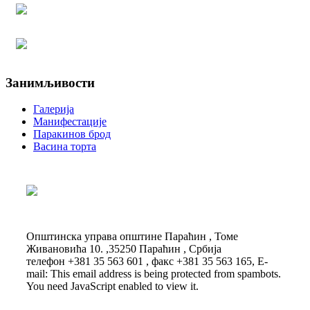
Занимљивости
Галерија
Манифестације
Паракинов брод
Васина торта
Општинска управа општине Параћин , Томе
Живановића 10. ,35250 Параћин , Србија
телефон +381 35 563 601 , факс +381 35 563 165, E-
mail:
This email address is being protected from spambots.
You need JavaScript enabled to view it.