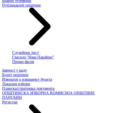
Важни телефони
Публикације општине
Службени лист
Гласило ''Наш Параћин''
Промо филм
Јавност у раду
Буџет општине
Извештај о извршењу буџета
Локални избори
Планска/стратешка документа
ОПШТИНСКА ИЗБОРНА КОМИСИЈА ОПШТИНЕ
ПАРАЋИН
Регистар