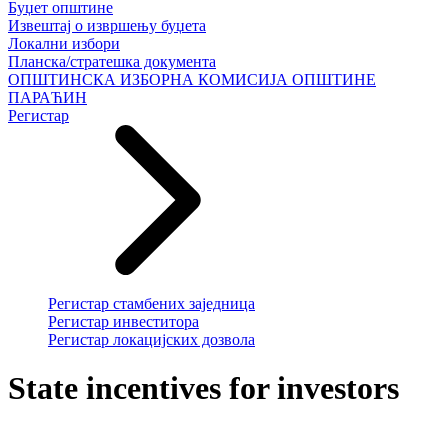
Буџет општине
Извештај о извршењу буџета
Локални избори
Планска/стратешка документа
ОПШТИНСКА ИЗБОРНА КОМИСИЈА ОПШТИНЕ
ПАРАЋИН
Регистар
Регистар стамбених заједница
Регистар инвеститора
Регистар локацијских дозвола
State incentives for investors