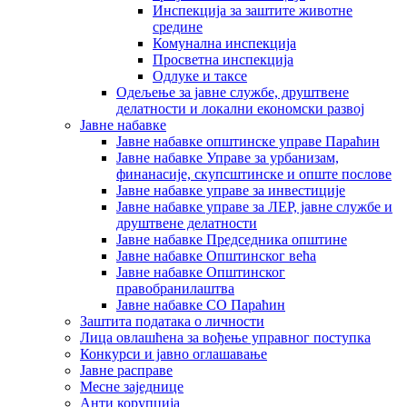
Инспекција за заштите животне
средине
Комунална инспекција
Просветна инспекција
Одлуке и таксе
Одељење за јавне службе, друштвене
делатности и локални економски развој
Јавне набавке
Јавне набавке општинске управе Параћин
Јавне набавке Управе за урбанизам,
финанасије, скупсштинске и опште послове
Јавне набавке управе за инвестиције
Јавне набавке управе за ЛЕР, јавне службе и
друштвене делатности
Јавне набавке Председника општине
Јавне набавке Општинског већа
Јавне набавке Општинског
правобранилаштва
Јавне набавке СО Параћин
Заштита података о личности
Лица овлашћена за вођење управног поступка
Конкурси и јавно оглашавање
Јавне расправе
Месне заједнице
Анти корупција