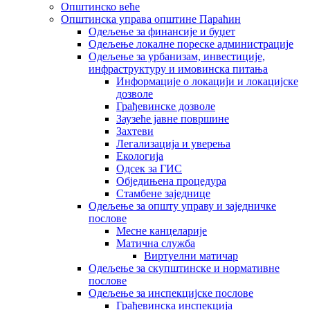
Општинско веће
Општинска управа општине Параћин
Одељење за финансије и буџет
Одељење локалне пореске администрације
Одељење за урбанизам, инвестиције,
инфраструктуру и имовинска питања
Информације о локацији и локацијске
дозволе
Грађевинске дозволе
Заузеће јавне површине
Захтеви
Легализација и уверења
Екологија
Одсек за ГИС
Обједињена процедура
Стамбене заједнице
Oдељење за општу управу и заједничке
послове
Месне канцеларије
Матична служба
Виртуелни матичар
Одељење за скупштинске и нормативне
послове
Одељење за инспекцијске послове
Грађевинска инспекција