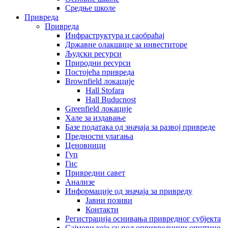
Средње школе
Привреда
Привреда
Инфраструктура и саобраћај
Државне олакшице за инвеститоре
Људски ресурси
Природни ресурси
Постојећа привреда
Brownfield локације
Hall Stofara
Hall Buducnost
Greenfield локације
Хале за издавање
Базе података од значаја за развој привреде
Предности улагања
Ценовници
Гуп
Гис
Привредни савет
Aнализе
Информације од значаја за привреду
Јавни позиви
Контакти
Регистрација оснивања привредног субјекта
Сајмови које су пољопривредници општине