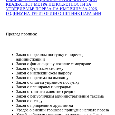
КВАДРАТНОГ МЕТРА НЕПОКРЕТНОСТИ ЗА
УТВРЂИВАЊЕ ПОРЕЗА НА ИМОВИНУ ЗА 2026.
ГОДИНУ НА ТЕРИТОРИЈИ ОПШТИНЕ ПАРАЋИН
Преглед прописа:
Закон о пореском поступку и пореској
администрацији
Закон о финансирању локалне самоуправе
Закон о буџетском систему
Закон о инспекцијском надзору
Закон о порезима на имовину
Закон о општем управном поступку
Закон о планирању и изградњи
Закон о заштити животне средине
Закон о републичким административним таксама
Закон о стечају
Закон о привредним друштвима
Уредба о висини трошкова принудне наплате пореза
Уредба о ближим условима за одлагање плаћања