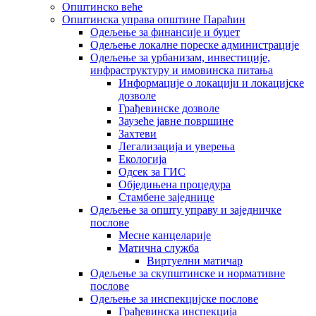
Општинско веће
Општинска управа општине Параћин
Одељење за финансије и буџет
Одељење локалне пореске администрације
Одељење за урбанизам, инвестиције,
инфраструктуру и имовинска питања
Информације о локацији и локацијске
дозволе
Грађевинске дозволе
Заузеће јавне површине
Захтеви
Легализација и уверења
Екологија
Одсек за ГИС
Обједињена процедура
Стамбене заједнице
Oдељење за општу управу и заједничке
послове
Месне канцеларије
Матична служба
Виртуелни матичар
Одељење за скупштинске и нормативне
послове
Одељење за инспекцијске послове
Грађевинска инспекција