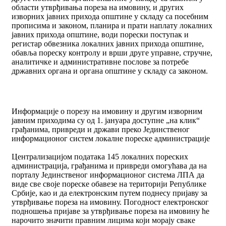
области утврђивања пореза на имовину, и других
изворних јавних прихода општине у складу са посебним
прописима и законом, планира и прати наплату локалних
јавних прихода општине, води порески поступак и
регистар обвезника локалних јавних прихода општине,
обавља пореску контролу и врши друге управне, стручне,
аналитичке и административне послове за потребе
државних органа и органа општине у складу са законом.
Информације о порезу на имовину и другим изворним
јавним приходима су од 1. јануара доступне „на клик“
грађанима, привреди и држави преко Јединственог
информационог систем локалне пореске администрације
Централизацијом података 145 локалних пореских
администрација, грађанима и привреди омогућава да на
порталу Јединственог информационог система ЛПА да
виде све своје пореске обавезе на територији Републике
Србије, као и да електронским путем поднесу пријаву за
утврђивање пореза на имовину. Погодност електронског
подношења пријаве за утврђивање пореза на имовину ће
нарочито значити правним лицима који морају сваке