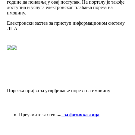
године да понављају овај поступак. На порталу је такође
доступна и услуга електронског плаћања пореза на
имовину.
Електронски захтев за приступ информационом систему
ЛПА
Пореска пријва за утврђивање пореза на имовину
Преузмите захтев →
за физичка лица