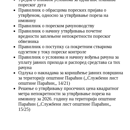
пореског дуга
Правилник о обрасцима пореских пријава о
утврђеном, односно за утврђивање пореза на
имовину
Правилник о пореском рачуноводству
Правилник о начину утврђивања почетне
вредности заплењене непокретности пореског
обвезника
Правилник о поступку са покретним стварима
одузетим у току пореске контроле
Правилник о условима и начину вођења рачуна за
уплату јавних прихода и распоред средстава са тих
рачуна
Одлука о накнадама за коришћење јавних површина
за територију општине Параћин (,,Службени лист
општине Параћин,, 14/21)
Решење о утврђивању просечних цена квадратног
метра непокретности за утврђивање пореза на
имовину за 2026. годину на територији општине
Параћин (,,Службени лист општине Параћин,,
15/25)