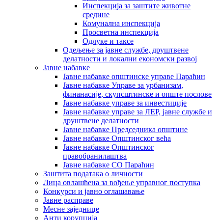
Инспекција за заштите животне
средине
Комунална инспекција
Просветна инспекција
Одлуке и таксе
Одељење за јавне службе, друштвене
делатности и локални економски развој
Јавне набавке
Јавне набавке општинске управе Параћин
Јавне набавке Управе за урбанизам,
финанасије, скупсштинске и опште послове
Јавне набавке управе за инвестиције
Јавне набавке управе за ЛЕР, јавне службе и
друштвене делатности
Јавне набавке Председника општине
Јавне набавке Општинског већа
Јавне набавке Општинског
правобранилаштва
Јавне набавке СО Параћин
Заштита података о личности
Лица овлашћена за вођење управног поступка
Конкурси и јавно оглашавање
Јавне расправе
Месне заједнице
Анти корупција