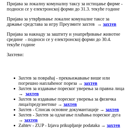
Пријава за локалну комуналну таксу за истицање фирме -
подноси се у електронској форми до 31.3. текуће године
Пријава за утврђивање локалне комуналне таксе за
држање средстава за игру Преузмите захтев →
захтев
Пријава за накнаду за заштиту и унапређивање животне
средине - подноси се у електронској форми до 30.4.
текуће године
Захтеви:
Захтев за повраћај - прекњижавање више или
погрешно наплаћеног пореза →
захтев
Захтев за издавање пореског уверења за правна лица
→
захтев
Захтев за издавање пореског уверења за физичка
лица/предузнетике →
захтев
Захтев - Списак основне докумантације →
захтев
Захтев - Захтев за одлагање плаћања пореског дуга
→
захтев
Zahtev - ZUP - Izjava prikupljanje podataka →
захтев