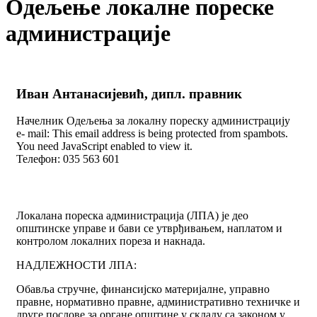
Одељење локалне пореске
администрације
Иван Антанасијевић, дипл. правник
Начелник Одељења за локалну пореску администрацију
e- mail:
This email address is being protected from spambots.
You need JavaScript enabled to view it.
Телефон: 035 563 601
Локалана пореска администрација (ЛПА) је део
општинске управе и бави се утврђивањем, наплатом и
контролом локалних пореза и накнада.
НАДЛЕЖНОСТИ ЛПА:
Обавља стручне, финансијско материјалне, управно
правне, нормативно правне, административно техничке и
друге послове за органе општине у складу са законом у