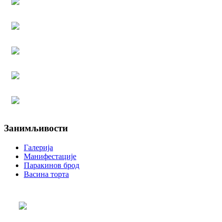
Занимљивости
Галерија
Манифестације
Паракинов брод
Васина торта