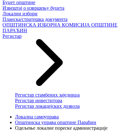
Буџет општине
Извештај о извршењу буџета
Локални избори
Планска/стратешка документа
ОПШТИНСКА ИЗБОРНА КОМИСИЈА ОПШТИНЕ
ПАРАЋИН
Регистар
Регистар стамбених заједница
Регистар инвеститора
Регистар локацијских дозвола
Локална самоуправа
Општинска управа општине Параћин
Одељење локалне пореске администрације