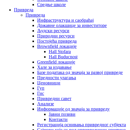
Средње школе
Привреда
Привреда
Инфраструктура и саобраћај
Државне олакшице за инвеститоре
Људски ресурси
Природни ресурси
Постојећа привреда
Brownfield локације
Hall Stofara
Hall Buducnost
Greenfield локације
Хале за издавање
Базе података од значаја за развој привреде
Предности улагања
Ценовници
Гуп
Гис
Привредни савет
Aнализе
Информације од значаја за привреду
Јавни позиви
Контакти
Регистрација оснивања привредног субјекта
Сајмови које су пољопривредници општине