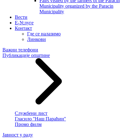
Fairs visited by the farmers of the Paracin
Municipality organized by the Paracin
Municipality
Вести
E-Услуге
Контакт
Где се налазимо
Линкови
Важни телефони
Публикације општине
Службени лист
Гласило ''Наш Параћин''
Промо филм
Јавност у раду