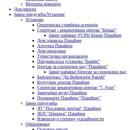
Интерна ревизија
Документи
Јавна предузећа/Установе
Установе
Општинскa стамбенa агенцијa
Спортско - рекреативни центар ''Борац''
Јавне набавке УСРЦ Борац Параћин
Дом здравља Параћин
Апотека Параћин
Дом омладине
Туристичка организација
Предшколска установа ''Бамби''
Центар за социјални рад ''Параћин''
Јавне набавке Центар за социјални рад
Библиотека ''Др Вићентије Ракић''
Културни центар Параћин
Спортско рекреативни центар ''7. Јули''
Завичајни музеј Параћин
Позориште Параћин "Параћин"
Јавна предузећа
ЈП "Пословни центар" Параћин
ЈKП "Црница" Параћин
Извештај о степену усклађености
Образовање
Основне школе