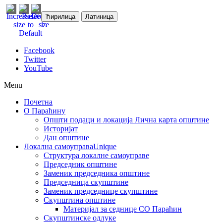
Ћирилица
Латиница
Facebook
Twitter
YouTube
Menu
Почетна
О Параћину
Општи подаци и локација
Лична карта општине
Историјат
Дан општине
Локална самоуправа
Unique
Структура локалне самоуправе
Председник општине
Заменик председника општине
Председница скупштине
Заменик председнице скупштине
Скупштина општине
Материјал за седнице СО Параћин
Скупштинске одлуке