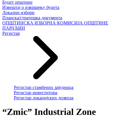
Буџет општине
Извештај о извршењу буџета
Локални избори
Планска/стратешка документа
ОПШТИНСКА ИЗБОРНА КОМИСИЈА ОПШТИНЕ
ПАРАЋИН
Регистар
Регистар стамбених заједница
Регистар инвеститора
Регистар локацијских дозвола
“Zmic” Industrial Zone