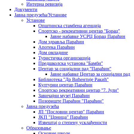
Интерна ревизија
Документи
Јавна предузећа/Установе
Установе
Општинскa стамбенa агенцијa
Спортско - рекреативни центар ''Борац''
Јавне набавке УСРЦ Борац Параћин
Дом здравља Параћин
Апотека Параћин
Дом омладине
Туристичка организација
Предшколска установа ''Бамби''
Центар за социјални рад ''Параћин''
Јавне набавке Центар за социјални рад
Библиотека ''Др Вићентије Ракић''
Културни центар Параћин
Спортско рекреативни центар ''7. Јули''
Завичајни музеј Параћин
Позориште Параћин "Параћин"
Јавна предузећа
ЈП "Пословни центар" Параћин
ЈKП "Црница" Параћин
Извештај о степену усклађености
Образовање
Основне школе