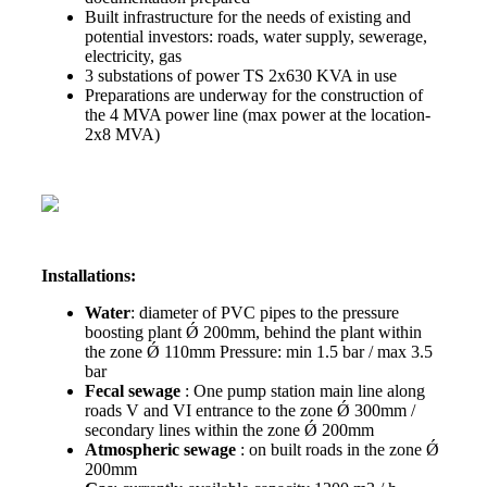
Built infrastructure for the needs of existing and
potential investors: roads, water supply, sewerage,
electricity, gas
3 substations of power TS 2x630 KVA in use
Preparations are underway for the construction of
the 4 MVA power line (max power at the location-
2x8 MVA)
Installations:
Water
: diameter of PVC pipes to the pressure
boosting plant Ǿ 200mm, behind the plant within
the zone Ǿ 110mm Pressure: min 1.5 bar / max 3.5
bar
Fecal sewage
: One pump station main line along
roads V and VI entrance to the zone Ǿ 300mm /
secondary lines within the zone Ǿ 200mm
Atmospheric sewage
: on built roads in the zone Ǿ
200mm