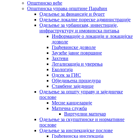
Општинско веће
Општинска управа општине Параћин
Одељење за финансије и буџет
Одељење локалне пореске администрације
Одељење за урбанизам, инвестиције,
инфраструктуру и имовинска питања
Информације о локацији и локацијске
дозволе
Грађевинске дозволе
Заузеће јавне површине
Захтеви
Легализација и уверења
Екологија
Одсек за ГИС
Обједињена процедура
Стамбене заједнице
Oдељење за општу управу и заједничке
послове
Месне канцеларије
Матична служба
Виртуелни матичар
Одељење за скупштинске и нормативне
послове
Одељење за инспекцијске послове
Грађевинска инспекција