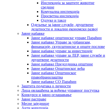
Инспекција за заштите животне
средине
Комунална инспекција
Просветна инспекција
Одлуке и таксе
Одељење за јавне службе, друштвене
делатности и локални економски развој
Јавне набавке
Јавне набавке општинске управе Параћин
Јавне набавке Управе за урбанизам,
финанасије, скупсштинске и опште послове
Јавне набавке управе за инвестиције
Јавне набавке управе за ЛЕР, јавне службе и
друштвене делатности
Јавне набавке Председника општине
Јавне набавке Општинског већа
Јавне набавке Општинског
правобранилаштва
Јавне набавке СО Параћин
Заштита података о личности
Лица овлашћена за вођење управног поступка
Конкурси и јавно оглашавање
Јавне расправе
Месне заједнице
Анти корупција