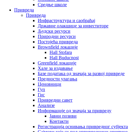
Средње школе
Привреда
Привреда
Инфраструктура и саобраћај
Државне олакшице за инвеститоре
Људски ресурси
Природни ресурси
Постојећа привреда
Brownfield локације
Hall Stofara
Hall Buducnost
Greenfield локације
Хале за издавање
Базе података од значаја за развој привреде
Предности улагања
Ценовници
Гуп
Гис
Привредни савет
Aнализе
Информације од значаја за привреду
Јавни позиви
Контакти
Регистрација оснивања привредног субјекта
Сајмови које су пољопривредници општине