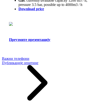
Gas
: currently-available capacity 1200 m3 / h,
pressure 3.5 bar, possible up to 4000m3 / h
Download price
Преузмите презентацију
Важни телефони
Публикације општине