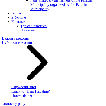
Fairs visited by the farmers of the Paracin
Municipality organized by the Paracin
Municipality
Вести
E-Услуге
Контакт
Где се налазимо
Линкови
Важни телефони
Публикације општине
Службени лист
Гласило ''Наш Параћин''
Промо филм
Јавност у раду