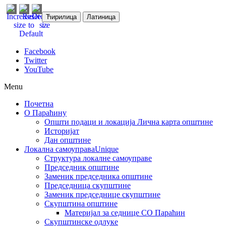
Ћирилица
Латиница
Facebook
Twitter
YouTube
Menu
Почетна
О Параћину
Општи подаци и локација
Лична карта општине
Историјат
Дан општине
Локална самоуправа
Unique
Структура локалне самоуправе
Председник општине
Заменик председника општине
Председница скупштине
Заменик председнице скупштине
Скупштина општине
Материјал за седнице СО Параћин
Скупштинске одлуке