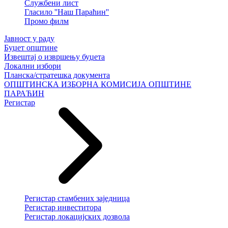
Службени лист
Гласило ''Наш Параћин''
Промо филм
Јавност у раду
Буџет општине
Извештај о извршењу буџета
Локални избори
Планска/стратешка документа
ОПШТИНСКА ИЗБОРНА КОМИСИЈА ОПШТИНЕ
ПАРАЋИН
Регистар
Регистар стамбених заједница
Регистар инвеститора
Регистар локацијских дозвола