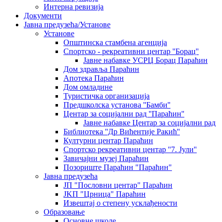
Интерна ревизија
Документи
Јавна предузећа/Установе
Установе
Општинскa стамбенa агенцијa
Спортско - рекреативни центар ''Борац''
Јавне набавке УСРЦ Борац Параћин
Дом здравља Параћин
Апотека Параћин
Дом омладине
Туристичка организација
Предшколска установа ''Бамби''
Центар за социјални рад ''Параћин''
Јавне набавке Центар за социјални рад
Библиотека ''Др Вићентије Ракић''
Културни центар Параћин
Спортско рекреативни центар ''7. Јули''
Завичајни музеј Параћин
Позориште Параћин "Параћин"
Јавна предузећа
ЈП "Пословни центар" Параћин
ЈKП "Црница" Параћин
Извештај о степену усклађености
Образовање
Основне школе