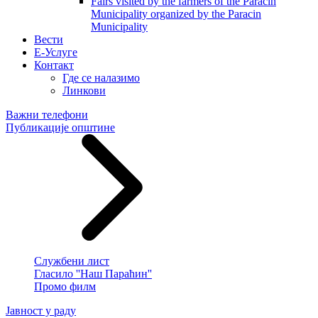
Fairs visited by the farmers of the Paracin
Municipality organized by the Paracin
Municipality
Вести
E-Услуге
Контакт
Где се налазимо
Линкови
Важни телефони
Публикације општине
Службени лист
Гласило ''Наш Параћин''
Промо филм
Јавност у раду