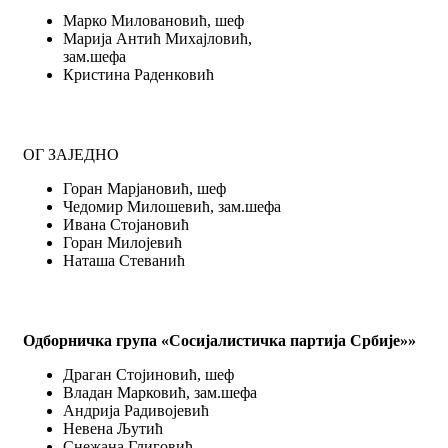
Maрко Миловановић, шеф
Марија Антић Михајловић,
зам.шефа
Кристина Раденковић
ОГ ЗАЈЕДНО
Горан Марјановић, шеф
Чедомир Милошевић, зам.шефа
Ивана Стојановић
Горан Милојевић
Наташа Стеванић
Одборничка група «Сосијалистичка партија Србије»»
Драган Стојиновић, шеф
Владан Марковић, зам.шефа
Андрија Радивојевић
Невена Љутић
Снежана Глиговић