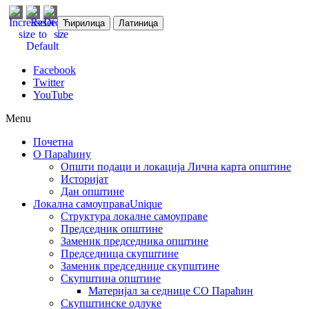
Ћирилица
Латиница
Facebook
Twitter
YouTube
Menu
Почетна
О Параћину
Општи подаци и локација
Лична карта општине
Историјат
Дан општине
Локална самоуправа
Unique
Структура локалне самоуправе
Председник општине
Заменик председника општине
Председница скупштине
Заменик председнице скупштине
Скупштина општине
Материјал за седнице СО Параћин
Скупштинске одлуке