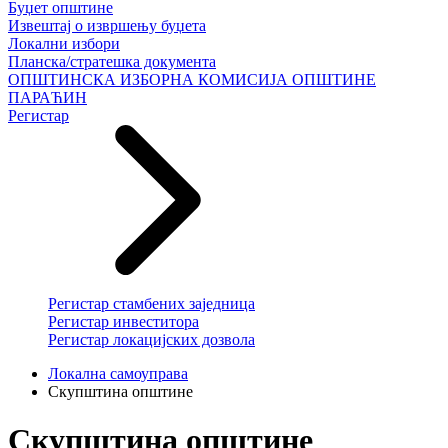
Буџет општине
Извештај о извршењу буџета
Локални избори
Планска/стратешка документа
ОПШТИНСКА ИЗБОРНА КОМИСИЈА ОПШТИНЕ
ПАРАЋИН
Регистар
Регистар стамбених заједница
Регистар инвеститора
Регистар локацијских дозвола
Локална самоуправа
Скупштина општине
Скупштина општине