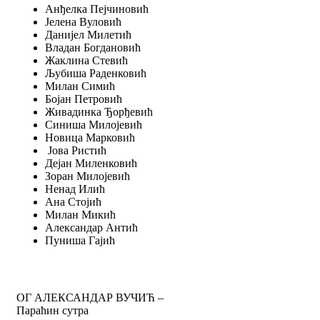
Анђелка Пејчиновић
Јелена Вуловић
Данијел Милетић
Владан Богдановић
Жаклина Стевић
Љубиша Раденковић
Милан Симић
Бојан Петровић
Живадинка Ђорђевић
Синиша Милојевић
Новица Марковић
Јова Ристић
Дејан Миленковић
Зоран Милојевић
Ненад Илић
Ана Стојић
Милан Микић
Александар Антић
Пуниша Гајић
ОГ АЛЕКСАНДАР ВУЧИЋ –
Параћин сутра