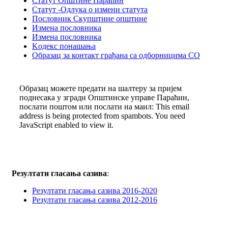
Статут Општине Параћин
Статут -Одлука о измени статута
Пословник Скупштине општине
Измена пословника
Измена пословника
Kодекс понашања
Образац за контакт грађана са одборницима СО
Образац можете предати на шалтеру за пријем
поднесака у згради Општинске управе Параћин,
послати поштом или послати на маил:
This email
address is being protected from spambots. You need
JavaScript enabled to view it.
Резултати гласања сазива
:
Резултати гласања сазива 2016-2020
Резултати гласања сазива 2012-2016