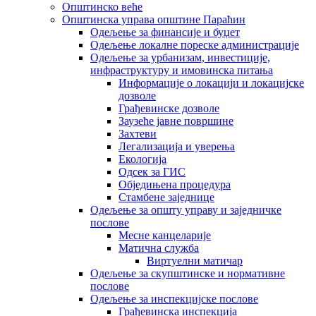
Општинско веће
Општинска управа општине Параћин
Одељење за финансије и буџет
Одељење локалне пореске администрације
Одељење за урбанизам, инвестиције,
инфраструктуру и имовинска питања
Информације о локацији и локацијске
дозволе
Грађевинске дозволе
Заузеће јавне површине
Захтеви
Легализација и уверења
Екологија
Одсек за ГИС
Обједињена процедура
Стамбене заједнице
Oдељење за општу управу и заједничке
послове
Месне канцеларије
Матична служба
Виртуелни матичар
Одељење за скупштинске и нормативне
послове
Одељење за инспекцијске послове
Грађевинска инспекција