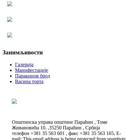
Занимљивости
Галерија
Манифестације
Паракинов брод
Васина торта
Општинска управа општине Параћин , Томе
Живановића 10. ,35250 Параћин , Србија
телефон +381 35 563 601 , факс +381 35 563 165, E-
mail:
This email address is being protected from spambots.