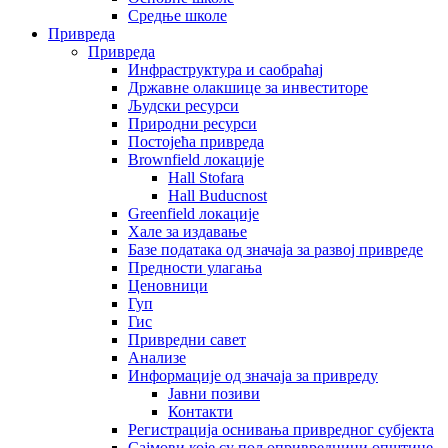
Средње школе
Привреда
Привреда
Инфраструктура и саобраћај
Државне олакшице за инвеститоре
Људски ресурси
Природни ресурси
Постојећа привреда
Brownfield локације
Hall Stofara
Hall Buducnost
Greenfield локације
Хале за издавање
Базе података од значаја за развој привреде
Предности улагања
Ценовници
Гуп
Гис
Привредни савет
Aнализе
Информације од значаја за привреду
Јавни позиви
Контакти
Регистрација оснивања привредног субјекта
Сајмови које су пољопривредници општине