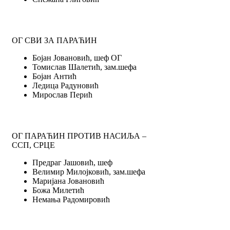
ОГ СВИ ЗА ПАРАЋИН
Бојан Јовановић, шеф ОГ
Томислав Шалетић, зам.шефа
Бојан Антић
Ледица Радуновић
Мирослав Перић
ОГ ПАРАЋИН ПРОТИВ НАСИЉА –
ССП, СРЦЕ
Предраг Јашовић, шеф
Велимир Милојковић, зам.шефа
Маријана Јовановић
Божа Милетић
Немања Радомировић