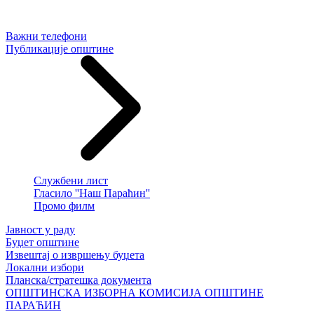
Важни телефони
Публикације општине
Службени лист
Гласило ''Наш Параћин''
Промо филм
Јавност у раду
Буџет општине
Извештај о извршењу буџета
Локални избори
Планска/стратешка документа
ОПШТИНСКА ИЗБОРНА КОМИСИЈА ОПШТИНЕ
ПАРАЋИН