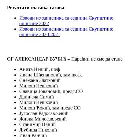
Резултати гласања сазива
:
Изводи из записника са седница Скупштине
општине 2022
Изводи из записника са седница Скупштине
општине 2020-2021
ОГ АЛЕКСАНДАР ВУЧИЋ – Параћин не сме да стане
Анита Нешић, шеф
Ивана Шћепановић, зам.шефа
Снежана Златковић
Милош Нешковић
Славица Јовановић, предс.СО
Данијела Симић
Милош Нешковић
Милош Ђокић, зам.предс.СО
Југослав Радосављевић
Живка Милосављевић
Станимир Цанић
Љубиша Николић
Иван Ранчић