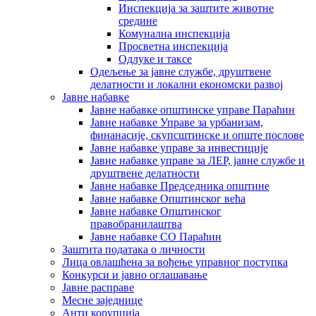
Инспекција за заштите животне
средине
Комунална инспекција
Просветна инспекција
Одлуке и таксе
Одељење за јавне службе, друштвене
делатности и локални економски развој
Јавне набавке
Јавне набавке општинске управе Параћин
Јавне набавке Управе за урбанизам,
финанасије, скупсштинске и опште послове
Јавне набавке управе за инвестиције
Јавне набавке управе за ЛЕР, јавне службе и
друштвене делатности
Јавне набавке Председника општине
Јавне набавке Општинског већа
Јавне набавке Општинског
правобранилаштва
Јавне набавке СО Параћин
Заштита података о личности
Лица овлашћена за вођење управног поступка
Конкурси и јавно оглашавање
Јавне расправе
Месне заједнице
Анти корупција