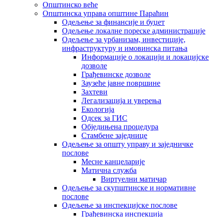
Општинско веће
Општинска управа општине Параћин
Одељење за финансије и буџет
Одељење локалне пореске администрације
Одељење за урбанизам, инвестиције,
инфраструктуру и имовинска питања
Информације о локацији и локацијске
дозволе
Грађевинске дозволе
Заузеће јавне површине
Захтеви
Легализација и уверења
Екологија
Одсек за ГИС
Обједињена процедура
Стамбене заједнице
Oдељење за општу управу и заједничке
послове
Месне канцеларије
Матична служба
Виртуелни матичар
Одељење за скупштинске и нормативне
послове
Одељење за инспекцијске послове
Грађевинска инспекција