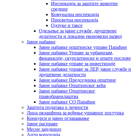
Инспекција за заштите животне
средине
Комунална инспекција
Просветна инспекција
Одлуке и таксе
Одељење за јавне службе, друштвене
делатности и локални економски развој
Јавне набавке
Јавне набавке општинске управе Параћин
Јавне набавке Управе за урбанизам,
финанасије, скупсштинске и опште послове
Јавне набавке управе за инвестиције
Јавне набавке управе за ЛЕР, јавне службе и
друштвене делатности
Јавне набавке Председника општине
Јавне набавке Општинског већа
Јавне набавке Општинског
правобранилаштва
Јавне набавке СО Параћин
Заштита података о личности
Лица овлашћена за вођење управног поступка
Конкурси и јавно оглашавање
Јавне расправе
Месне заједнице
Анти корупција