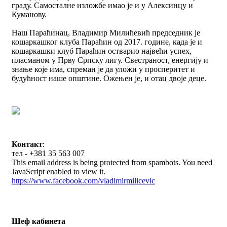
граду. Самосталне изложбе имао je и у Алексинцу и
Куманову.
Наш Параћинац, Владимир Милићевић председник je
кошаркашког клуба Параћин од 2017. године, када je и
кошаркашки клуб Параћин остварио највећи успех,
пласманом у Прву Српску лигу. Свестраност, енергију и
знање које има, спреман je да уложи у просперитет и
будућност наше општине. Ожењен je, и отац двоје деце.
Контакт
:
тел - +381 35 563 007
This email address is being protected from spambots. You need
JavaScript enabled to view it.
https://www.facebook.com/vladimirmilicevic
Шеф кабинета