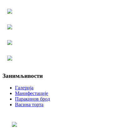
Занимљивости
Галерија
Манифестације
Паракинов брод
Васина торта