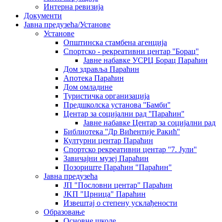
Интерна ревизија
Документи
Јавна предузећа/Установе
Установе
Општинскa стамбенa агенцијa
Спортско - рекреативни центар ''Борац''
Јавне набавке УСРЦ Борац Параћин
Дом здравља Параћин
Апотека Параћин
Дом омладине
Туристичка организација
Предшколска установа ''Бамби''
Центар за социјални рад ''Параћин''
Јавне набавке Центар за социјални рад
Библиотека ''Др Вићентије Ракић''
Културни центар Параћин
Спортско рекреативни центар ''7. Јули''
Завичајни музеј Параћин
Позориште Параћин "Параћин"
Јавна предузећа
ЈП "Пословни центар" Параћин
ЈKП "Црница" Параћин
Извештај о степену усклађености
Образовање
Основне школе