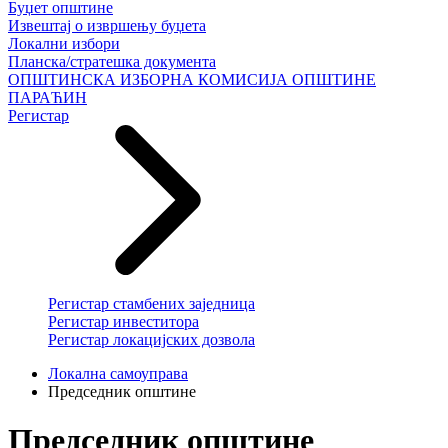
Буџет општине
Извештај о извршењу буџета
Локални избори
Планска/стратешка документа
ОПШТИНСКА ИЗБОРНА КОМИСИЈА ОПШТИНЕ
ПАРАЋИН
Регистар
Регистар стамбених заједница
Регистар инвеститора
Регистар локацијских дозвола
Локална самоуправа
Председник општине
Председник општине