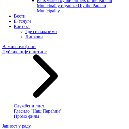
Fairs visited by the farmers of the Paracin
Municipality organized by the Paracin
Municipality
Вести
E-Услуге
Контакт
Где се налазимо
Линкови
Важни телефони
Публикације општине
Службени лист
Гласило ''Наш Параћин''
Промо филм
Јавност у раду