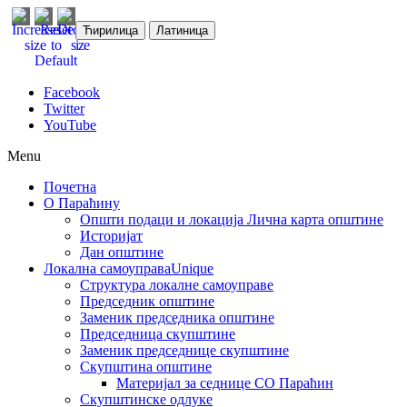
Ћирилица
Латиница
Facebook
Twitter
YouTube
Menu
Почетна
О Параћину
Општи подаци и локација
Лична карта општине
Историјат
Дан општине
Локална самоуправа
Unique
Структура локалне самоуправе
Председник општине
Заменик председника општине
Председница скупштине
Заменик председнице скупштине
Скупштина општине
Материјал за седнице СО Параћин
Скупштинске одлуке