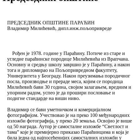
ПРЕДСЕДНИК ОПШТИНЕ ПАРАЋИН
Владимир Милићевић, дипл.инж.пољопривреде
Рођен je 1978. године у Параћину. Потиче из старе и
угледне параћинске породице Милићевића из Врапчана.
Основну и средњу школу завршио je у Параћину, а након
тога и дипломирао на Пољопривредном факултету,
Универзитета у Београду. Након преузимања породичног
посла, производње и прераде меса, којим се породица
Милићевић бави 30 година, својим залагањем, вредним и
упорним радом, успео je да прошири пословање и
подигне стандарде на виши ниво.
Владимир се бави уметничком и комерцијалном
фотографијом. Учествовао je на преко 100 међународних
изложби фотографија, у преко 20 земаља. Освојио je више
од 50 награда. Аутор je самосталне изложбе “Светлост и
тама” које je премијерно приказао Параћинцима и која je
била једна од најпосећенијих самосталних изложби у