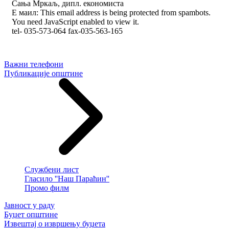
Сања Мркаљ, дипл. економиста
Е маил:
This email address is being protected from spambots.
You need JavaScript enabled to view it.
tel- 035-573-064 fax-035-563-165
Важни телефони
Публикације општине
Службени лист
Гласило ''Наш Параћин''
Промо филм
Јавност у раду
Буџет општине
Извештај о извршењу буџета