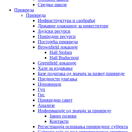
Средње школе
Привреда
Привреда
Инфраструктура и саобраћај
Државне олакшице за инвеститоре
Људски ресурси
Природни ресурси
Постојећа привреда
Brownfield локације
Hall Stofara
Hall Buducnost
Greenfield локације
Хале за издавање
Базе података од значаја за развој привреде
Предности улагања
Ценовници
Гуп
Гис
Привредни савет
Aнализе
Информације од значаја за привреду
Јавни позиви
Контакти
Регистрација оснивања привредног субјекта
Сајмови које су пољопривредници општине