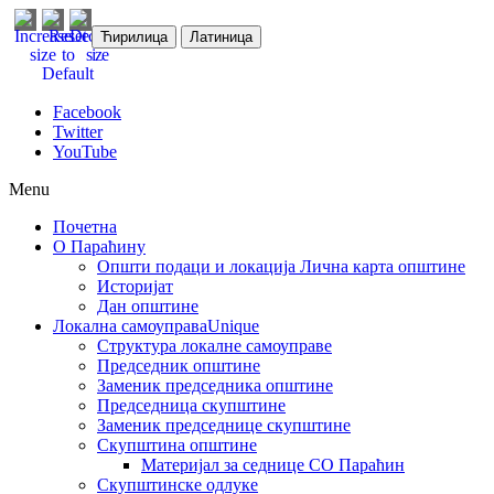
Ћирилица
Латиница
Facebook
Twitter
YouTube
Menu
Почетна
О Параћину
Општи подаци и локација
Лична карта општине
Историјат
Дан општине
Локална самоуправа
Unique
Структура локалне самоуправе
Председник општине
Заменик председника општине
Председница скупштине
Заменик председнице скупштине
Скупштина општине
Материјал за седнице СО Параћин
Скупштинске одлуке