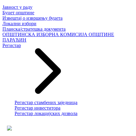
Јавност у раду
Буџет општине
Извештај о извршењу буџета
Локални избори
Планска/стратешка документа
ОПШТИНСКА ИЗБОРНА КОМИСИЈА ОПШТИНЕ
ПАРАЋИН
Регистар
Регистар стамбених заједница
Регистар инвеститора
Регистар локацијских дозвола