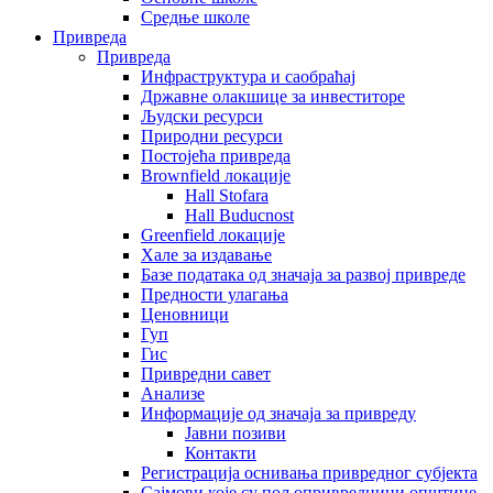
Средње школе
Привреда
Привреда
Инфраструктура и саобраћај
Државне олакшице за инвеститоре
Људски ресурси
Природни ресурси
Постојећа привреда
Brownfield локације
Hall Stofara
Hall Buducnost
Greenfield локације
Хале за издавање
Базе података од значаја за развој привреде
Предности улагања
Ценовници
Гуп
Гис
Привредни савет
Aнализе
Информације од значаја за привреду
Јавни позиви
Контакти
Регистрација оснивања привредног субјекта
Сајмови које су пољопривредници општине