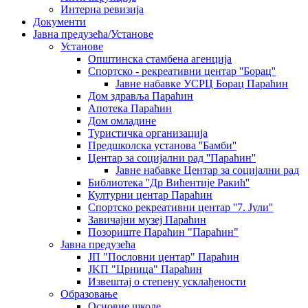
Интерна ревизија
Документи
Јавна предузећа/Установе
Установе
Општинскa стамбенa агенцијa
Спортско - рекреативни центар ''Борац''
Јавне набавке УСРЦ Борац Параћин
Дом здравља Параћин
Апотека Параћин
Дом омладине
Туристичка организација
Предшколска установа ''Бамби''
Центар за социјални рад ''Параћин''
Јавне набавке Центар за социјални рад
Библиотека ''Др Вићентије Ракић''
Културни центар Параћин
Спортско рекреативни центар ''7. Јули''
Завичајни музеј Параћин
Позориште Параћин "Параћин"
Јавна предузећа
ЈП "Пословни центар" Параћин
ЈKП "Црница" Параћин
Извештај о степену усклађености
Образовање
Основне школе