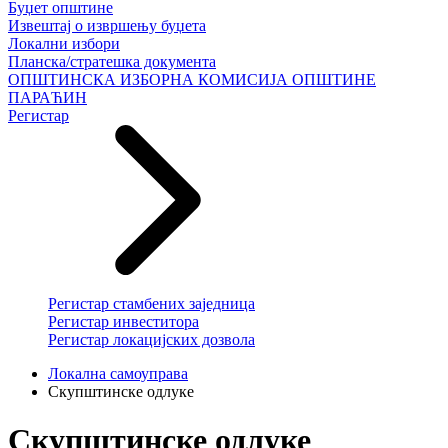
Буџет општине
Извештај о извршењу буџета
Локални избори
Планска/стратешка документа
ОПШТИНСКА ИЗБОРНА КОМИСИЈА ОПШТИНЕ
ПАРАЋИН
Регистар
Регистар стамбених заједница
Регистар инвеститора
Регистар локацијских дозвола
Локална самоуправа
Скупштинске одлуке
Скупштинске одлуке