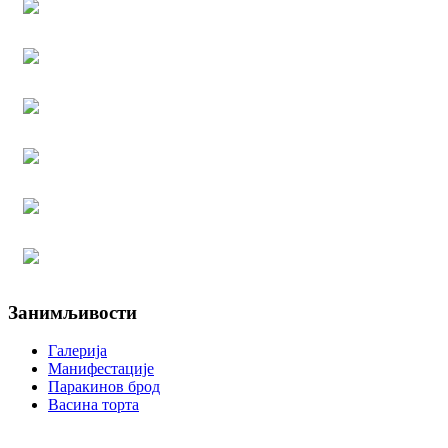
Занимљивости
Галерија
Манифестације
Паракинов брод
Васина торта