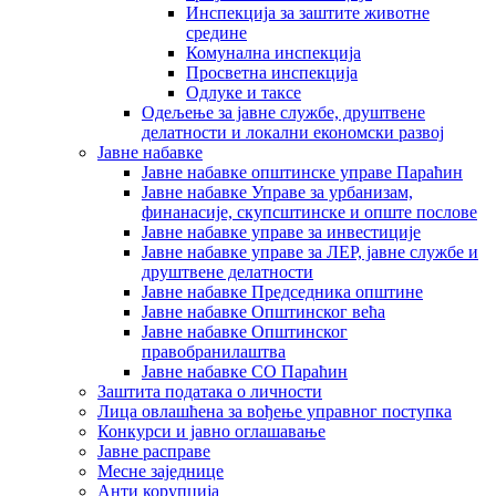
Инспекција за заштите животне
средине
Комунална инспекција
Просветна инспекција
Одлуке и таксе
Одељење за јавне службе, друштвене
делатности и локални економски развој
Јавне набавке
Јавне набавке општинске управе Параћин
Јавне набавке Управе за урбанизам,
финанасије, скупсштинске и опште послове
Јавне набавке управе за инвестиције
Јавне набавке управе за ЛЕР, јавне службе и
друштвене делатности
Јавне набавке Председника општине
Јавне набавке Општинског већа
Јавне набавке Општинског
правобранилаштва
Јавне набавке СО Параћин
Заштита података о личности
Лица овлашћена за вођење управног поступка
Конкурси и јавно оглашавање
Јавне расправе
Месне заједнице
Анти корупција