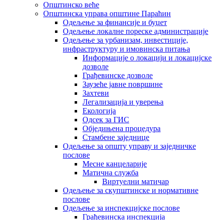
Општинско веће
Општинска управа општине Параћин
Одељење за финансије и буџет
Одељење локалне пореске администрације
Одељење за урбанизам, инвестиције,
инфраструктуру и имовинска питања
Информације о локацији и локацијске
дозволе
Грађевинске дозволе
Заузеће јавне површине
Захтеви
Легализација и уверења
Екологија
Одсек за ГИС
Обједињена процедура
Стамбене заједнице
Oдељење за општу управу и заједничке
послове
Месне канцеларије
Матична служба
Виртуелни матичар
Одељење за скупштинске и нормативне
послове
Одељење за инспекцијске послове
Грађевинска инспекција