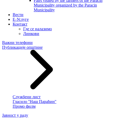
Fairs visited by the farmers of the Paracin
Municipality organized by the Paracin
Municipality
Вести
E-Услуге
Контакт
Где се налазимо
Линкови
Важни телефони
Публикације општине
Службени лист
Гласило ''Наш Параћин''
Промо филм
Јавност у раду