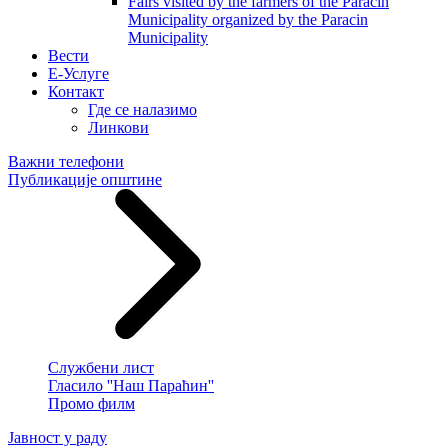
Fairs visited by the farmers of the Paracin
Municipality organized by the Paracin
Municipality
Вести
E-Услуге
Контакт
Где се налазимо
Линкови
Важни телефони
Публикације општине
Службени лист
Гласило ''Наш Параћин''
Промо филм
Јавност у раду