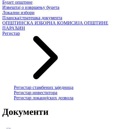
Буџет општине
Извештај о извршењу буџета
Локални избори
Планска/стратешка документа
ОПШТИНСКА ИЗБОРНА КОМИСИЈА ОПШТИНЕ
ПАРАЋИН
Регистар
Регистар стамбених заједница
Регистар инвеститора
Регистар локацијских дозвола
Документи