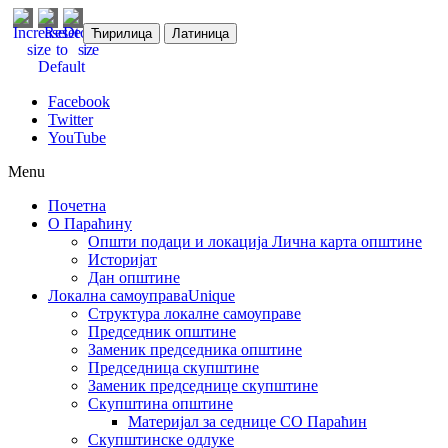
Ћирилица
Латиница
Facebook
Twitter
YouTube
Menu
Почетна
О Параћину
Општи подаци и локација
Лична карта општине
Историјат
Дан општине
Локална самоуправа
Unique
Структура локалне самоуправе
Председник општине
Заменик председника општине
Председница скупштине
Заменик председнице скупштине
Скупштина општине
Материјал за седнице СО Параћин
Скупштинске одлуке