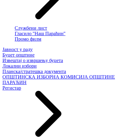
Службени лист
Гласило ''Наш Параћин''
Промо филм
Јавност у раду
Буџет општине
Извештај о извршењу буџета
Локални избори
Планска/стратешка документа
ОПШТИНСКА ИЗБОРНА КОМИСИЈА ОПШТИНЕ
ПАРАЋИН
Регистар