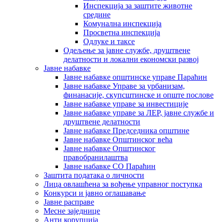
Инспекција за заштите животне
средине
Комунална инспекција
Просветна инспекција
Одлуке и таксе
Одељење за јавне службе, друштвене
делатности и локални економски развој
Јавне набавке
Јавне набавке општинске управе Параћин
Јавне набавке Управе за урбанизам,
финанасије, скупсштинске и опште послове
Јавне набавке управе за инвестиције
Јавне набавке управе за ЛЕР, јавне службе и
друштвене делатности
Јавне набавке Председника општине
Јавне набавке Општинског већа
Јавне набавке Општинског
правобранилаштва
Јавне набавке СО Параћин
Заштита података о личности
Лица овлашћена за вођење управног поступка
Конкурси и јавно оглашавање
Јавне расправе
Месне заједнице
Анти корупција