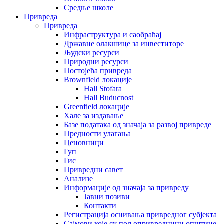
Средње школе
Привреда
Привреда
Инфраструктура и саобраћај
Државне олакшице за инвеститоре
Људски ресурси
Природни ресурси
Постојећа привреда
Brownfield локације
Hall Stofara
Hall Buducnost
Greenfield локације
Хале за издавање
Базе података од значаја за развој привреде
Предности улагања
Ценовници
Гуп
Гис
Привредни савет
Aнализе
Информације од значаја за привреду
Јавни позиви
Контакти
Регистрација оснивања привредног субјекта
Сајмови које су пољопривредници општине