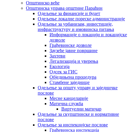
Општинско веће
Општинска управа општине Параћин
Одељење за финансије и буџет
Одељење локалне пореске администрације
Одељење за урбанизам, инвестиције,
инфраструктуру и имовинска питања
Информације о локацији и локацијске
дозволе
Грађевинске дозволе
Заузеће јавне површине
Захтеви
Легализација и уверења
Екологија
Одсек за ГИС
Обједињена процедура
Стамбене заједнице
Oдељење за општу управу и заједничке
послове
Месне канцеларије
Матична служба
Виртуелни матичар
Одељење за скупштинске и нормативне
послове
Одељење за инспекцијске послове
Грађевинска инспекција