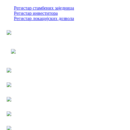
Регистар стамбених заједница
Регистар инвеститора
Регистар локацијских дозвола