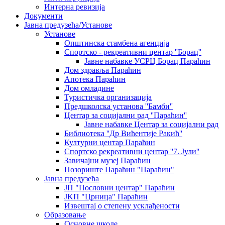
Интерна ревизија
Документи
Јавна предузећа/Установе
Установе
Општинскa стамбенa агенцијa
Спортско - рекреативни центар ''Борац''
Јавне набавке УСРЦ Борац Параћин
Дом здравља Параћин
Апотека Параћин
Дом омладине
Туристичка организација
Предшколска установа ''Бамби''
Центар за социјални рад ''Параћин''
Јавне набавке Центар за социјални рад
Библиотека ''Др Вићентије Ракић''
Културни центар Параћин
Спортско рекреативни центар ''7. Јули''
Завичајни музеј Параћин
Позориште Параћин "Параћин"
Јавна предузећа
ЈП "Пословни центар" Параћин
ЈKП "Црница" Параћин
Извештај о степену усклађености
Образовање
Основне школе