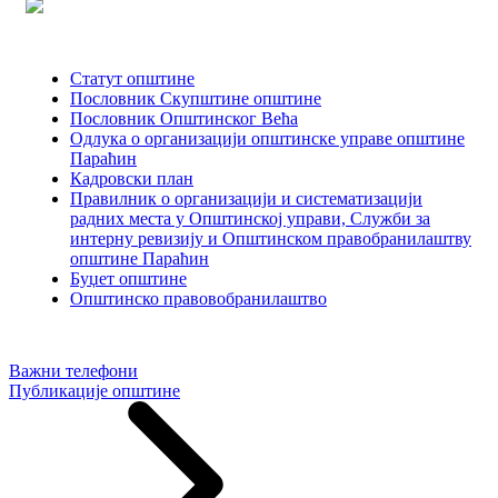
Статут општине
Пословник Скупштине општине
Пословник Општинског Већа
Одлука о организацији општинске управе општине
Параћин
Кадровски план
Правилник о организацији и систематизацији
радних места у Општинској управи, Служби за
интерну ревизију и Општинском правобранилаштву
општине Параћин
Буџет општине
Општинско правовобранилаштво
Важни телефони
Публикације општине