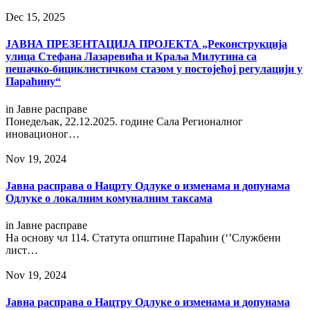
Dec 15, 2025
ЈАВНА ПРЕЗЕНТАЦИЈА ПРОЈЕКТА „Реконструкција
улица Стефана Лазаревића и Краља Милутина са
пешачко-бициклистичком стазом у постојећој регулацији у
Параћину“
in
Јавне расправе
Понедељак, 22.12.2025. године Сала Регионалног
иновационог…
Nov 19, 2024
Jавнa расправa о Нацрту Одлуке о изменама и допунама
Одлуке о локалним комуналним таксама
in
Јавне расправе
На основу чл 114. Статута општине Параћин (‘’Службени
лист…
Nov 19, 2024
Jавнa расправa о Нацтру Одлуке о изменама и допунама