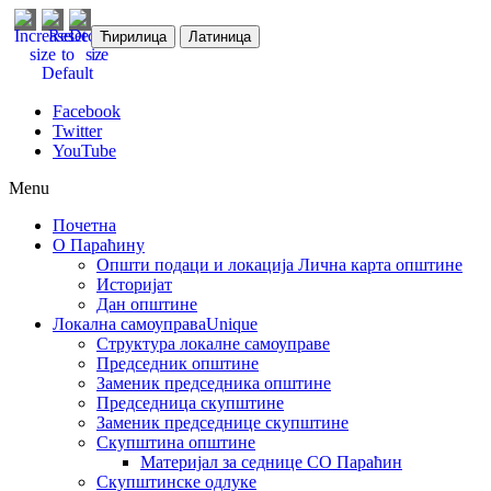
Ћирилица
Латиница
Facebook
Twitter
YouTube
Menu
Почетна
О Параћину
Општи подаци и локација
Лична карта општине
Историјат
Дан општине
Локална самоуправа
Unique
Структура локалне самоуправе
Председник општине
Заменик председника општине
Председница скупштине
Заменик председнице скупштине
Скупштина општине
Материјал за седнице СО Параћин
Скупштинске одлуке