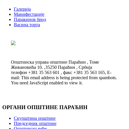
Галерија
Манифестације
Паракинов брод
Васина торта
Општинска управа општине Параћин , Томе
Живановића 10. ,35250 Параћин , Србија
телефон +381 35 563 601 , факс +381 35 563 165, E-
mail:
This email address is being protected from spambots.
You need JavaScript enabled to view it.
ОРГАНИ ОПШТИНЕ ПАРАЋИН
Скупштина општине
Председник општине
Општинско веће