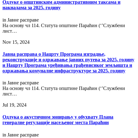
Одлуке о општинским административним таксама и
накнадама за 2025. годину
in
Јавне расправе
На основу чл 114. Статута општине Параћин (‘’Службени
лист…
Nov 15, 2024
Јавна расправа о Нацрту Програма изградње,
реконструкције и одржавање јавних путева за 2025. годину
и Нацрту Програма уређивања грађевиснког земљишта и
одржавања комуналне инфраструктуре за 2025. годину
in
Јавне расправе
На основу чл 114. Статута општине Параћин (‘’Службени
лист…
Jul 19, 2024
Одлука о акустичном зонирању у обухвату Плана
генералне регулације насељеног места Параћин
in
Јавне расправе