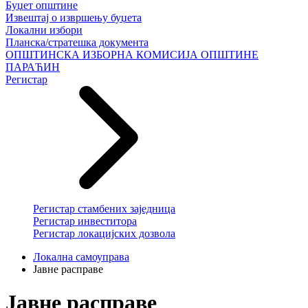
Буџет општине
Извештај о извршењу буџета
Локални избори
Планска/стратешка документа
ОПШТИНСКА ИЗБОРНА КОМИСИЈА ОПШТИНЕ
ПАРАЋИН
Регистар
Регистар стамбених заједница
Регистар инвеститора
Регистар локацијских дозвола
Локална самоуправа
Јавне расправе
Јавне расправе