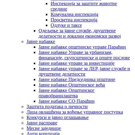
Инспекција за заштите животне
средине
Комунална инспекција
Просветна инспекција
Одлуке и таксе
Одељење за јавне службе, друштвене
делатности и локални економски развој
Јавне набавке
Јавне набавке општинске управе Параћин
Јавне набавке Управе за урбанизам,
финанасије, скупсштинске и опште послове
Јавне набавке управе за инвестиције
Јавне набавке управе за ЛЕР, јавне службе и
друштвене делатности
Јавне набавке Председника општине
Јавне набавке Општинског већа
Јавне набавке Општинског
правобранилаштва
Јавне набавке СО Параћин
Заштита података о личности
Лица овлашћена за вођење управног поступка
Конкурси и јавно оглашавање
Јавне расправе
Месне заједнице
Анти корупција