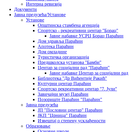
Интерна ревизија
Документи
Јавна предузећа/Установе
Установе
Општинскa стамбенa агенцијa
Спортско - рекреативни центар ''Борац''
Јавне набавке УСРЦ Борац Параћин
Дом здравља Параћин
Апотека Параћин
Дом омладине
Туристичка организација
Предшколска установа ''Бамби''
Центар за социјални рад ''Параћин''
Јавне набавке Центар за социјални рад
Библиотека ''Др Вићентије Ракић''
Културни центар Параћин
Спортско рекреативни центар ''7. Јули''
Завичајни музеј Параћин
Позориште Параћин "Параћин"
Јавна предузећа
ЈП "Пословни центар" Параћин
ЈKП "Црница" Параћин
Извештај о степену усклађености
Образовање
Основне школе