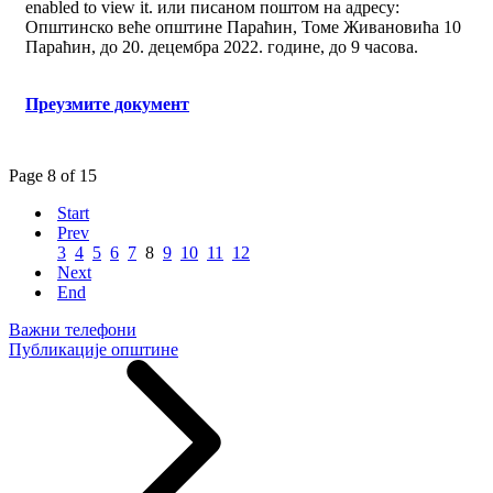
enabled to view it.
или писаном поштом на адресу:
Општинско веће општине Параћин, Томе Живановића 10
Параћин, до 20. децембра 2022. године, до 9 часова.
Преузмите документ
Page 8 of 15
Start
Prev
3
4
5
6
7
8
9
10
11
12
Next
End
Важни телефони
Публикације општине