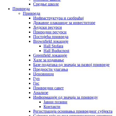
Средње школе
Привреда
Привреда
Инфраструктура и саобраћај
Државне олакшице за инвеститоре
Људски ресурси
Природни ресурси
Постојећа привреда
Brownfield локације
Hall Stofara
Hall Buducnost
Greenfield локације
Хале за издавање
Базе података од значаја за развој привреде
Предности улагања
Ценовници
Гуп
Гис
Привредни савет
Aнализе
Информације од значаја за привреду
Јавни позиви
Контакти
Регистрација оснивања привредног субјекта
Сајмови које су пољопривредници општине