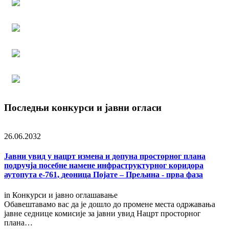
Последњи конкурси и јавни огласи
26.06.2032
Јавни увид у нацрт измена и допуна просторног плана
подручја посебне намене инфраструктурног коридора
аутопута е-761, деоница Појате – Прељина - прва фаза
in
Конкурси и јавно оглашавање
Обавештавамо вас да је дошло до промене места одржавања
јавне седнице комисије за јавни увид Нацрт просторног
плана…