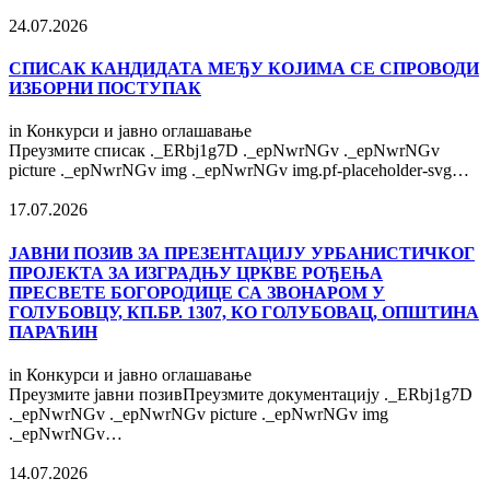
24.07.2026
СПИСАК КАНДИДАТА МЕЂУ КОЈИМА СЕ СПРОВОДИ
ИЗБОРНИ ПОСТУПАК
in
Конкурси и јавно оглашавање
Преузмите списак ._ERbj1g7D ._epNwrNGv ._epNwrNGv
picture ._epNwrNGv img ._epNwrNGv img.pf-placeholder-svg…
17.07.2026
ЈАВНИ ПОЗИВ ЗА ПРЕЗЕНТАЦИЈУ УРБАНИСТИЧКОГ
ПРОЈЕКТА ЗА ИЗГРАДЊУ ЦРКВЕ РОЂЕЊА
ПРЕСВЕТЕ БОГОРОДИЦЕ СА ЗВОНАРОМ У
ГОЛУБОВЦУ, КП.БР. 1307, КО ГОЛУБОВАЦ, ОПШТИНА
ПАРАЋИН
in
Конкурси и јавно оглашавање
Преузмите јавни позивПреузмите документацију ._ERbj1g7D
._epNwrNGv ._epNwrNGv picture ._epNwrNGv img
._epNwrNGv…
14.07.2026