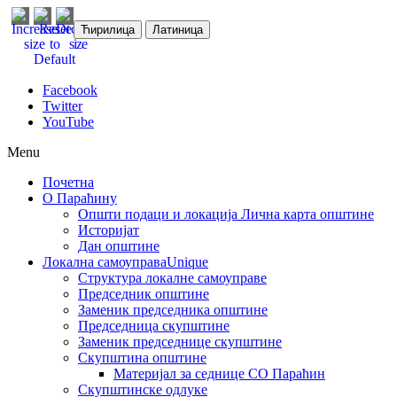
Ћирилица
Латиница
Facebook
Twitter
YouTube
Menu
Почетна
О Параћину
Општи подаци и локација
Лична карта општине
Историјат
Дан општине
Локална самоуправа
Unique
Структура локалне самоуправе
Председник општине
Заменик председника општине
Председница скупштине
Заменик председнице скупштине
Скупштина општине
Материјал за седнице СО Параћин
Скупштинске одлуке