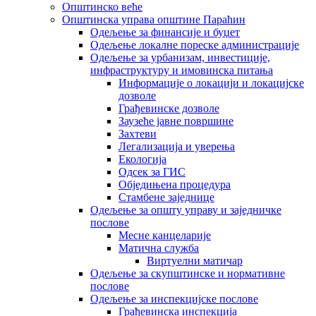
Општинско веће
Општинска управа општине Параћин
Одељење за финансије и буџет
Одељење локалне пореске администрације
Одељење за урбанизам, инвестиције,
инфраструктуру и имовинска питања
Информације о локацији и локацијске
дозволе
Грађевинске дозволе
Заузеће јавне површине
Захтеви
Легализација и уверења
Екологија
Одсек за ГИС
Обједињена процедура
Стамбене заједнице
Oдељење за општу управу и заједничке
послове
Месне канцеларије
Матична служба
Виртуелни матичар
Одељење за скупштинске и нормативне
послове
Одељење за инспекцијске послове
Грађевинска инспекција