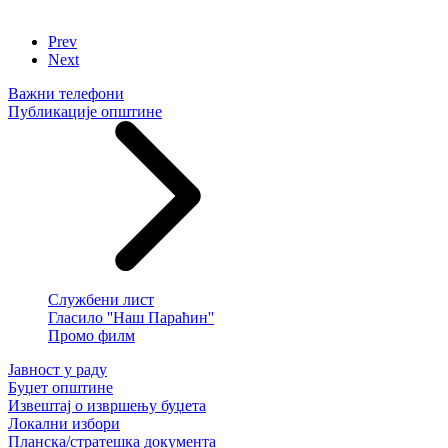
Prev
Next
Важни телефони
Публикације општине
Службени лист
Гласило ''Наш Параћин''
Промо филм
Јавност у раду
Буџет општине
Извештај о извршењу буџета
Локални избори
Планска/стратешка документа