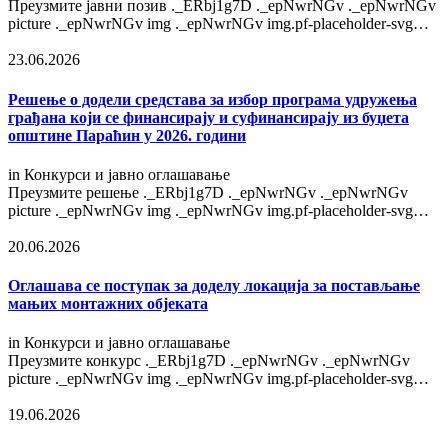
Преузмите јавни позив ._ERbj1g7D ._epNwrNGv ._epNwrNGv
picture ._epNwrNGv img ._epNwrNGv img.pf-placeholder-svg…
23.06.2026
Решење o додели средстава за избор програма удружења
грађана који се финансирају и суфинансирају из буџета
општине Параћин у 2026. години
in
Конкурси и јавно оглашавање
Преузмите решење ._ERbj1g7D ._epNwrNGv ._epNwrNGv
picture ._epNwrNGv img ._epNwrNGv img.pf-placeholder-svg…
20.06.2026
Оглашава се поступак за доделу локација за постављање
мањих монтажних објеката
in
Конкурси и јавно оглашавање
Преузмите конкурс ._ERbj1g7D ._epNwrNGv ._epNwrNGv
picture ._epNwrNGv img ._epNwrNGv img.pf-placeholder-svg…
19.06.2026