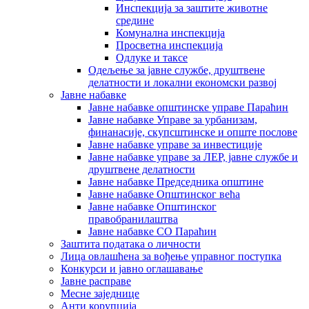
Инспекција за заштите животне
средине
Комунална инспекција
Просветна инспекција
Одлуке и таксе
Одељење за јавне службе, друштвене
делатности и локални економски развој
Јавне набавке
Јавне набавке општинске управе Параћин
Јавне набавке Управе за урбанизам,
финанасије, скупсштинске и опште послове
Јавне набавке управе за инвестиције
Јавне набавке управе за ЛЕР, јавне службе и
друштвене делатности
Јавне набавке Председника општине
Јавне набавке Општинског већа
Јавне набавке Општинског
правобранилаштва
Јавне набавке СО Параћин
Заштита података о личности
Лица овлашћена за вођење управног поступка
Конкурси и јавно оглашавање
Јавне расправе
Месне заједнице
Анти корупција