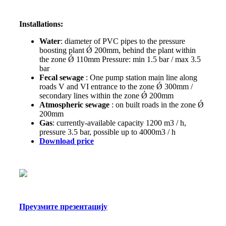
Installations:
Water
: diameter of PVC pipes to the pressure
boosting plant Ǿ 200mm, behind the plant within
the zone Ǿ 110mm Pressure: min 1.5 bar / max 3.5
bar
Fecal sewage
: One pump station main line along
roads V and VI entrance to the zone Ǿ 300mm /
secondary lines within the zone Ǿ 200mm
Atmospheric sewage
: on built roads in the zone Ǿ
200mm
Gas
: currently-available capacity 1200 m3 / h,
pressure 3.5 bar, possible up to 4000m3 / h
Download price
Преузмите презентацију