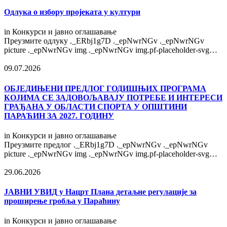
Одлука о избору пројеката у култури
in
Конкурси и јавно оглашавање
Преузмите одлуку ._ERbj1g7D ._epNwrNGv ._epNwrNGv
picture ._epNwrNGv img ._epNwrNGv img.pf-placeholder-svg…
09.07.2026
OБЈЕДИЊЕНИ ПРЕДЛОГ ГОДИШЊИХ ПРОГРАМА
КОЈИМА СЕ ЗАДОВОЉАВАЈУ ПОТРЕБЕ И ИНТЕРЕСИ
ГРАЂАНА У ОБЛАСТИ СПОРТА У ОПШТИНИ
ПАРАЋИН ЗА 2027. ГОДИНУ
in
Конкурси и јавно оглашавање
Преузмите предлог ._ERbj1g7D ._epNwrNGv ._epNwrNGv
picture ._epNwrNGv img ._epNwrNGv img.pf-placeholder-svg…
29.06.2026
ЈАВНИ УВИД у Нацрт Плана детаљне регулације за
проширење гробља у Параћину
in
Конкурси и јавно оглашавање