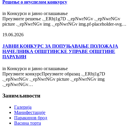
Решење о неуспелом конкурсу
in
Конкурси и јавно оглашавање
Преузмите решење ._ERbj1g7D ._epNwrNGv ._epNwrNGv
picture ._epNwrNGv img ._epNwrNGv img.pf-placeholder-svg…
19.06.2026
ЈАВНИ КОНКУРС ЗА ПОПУЊАВАЊЕ ПОЛОЖАЈА
НАЧЕЛНИКА ОПШТИНСКЕ УПРАВЕ ОПШТИНЕ
ПАРАЋИН
in
Конкурси и јавно оглашавање
Преузмите конкурсПреузмите образац ._ERbj1g7D
._epNwrNGv ._epNwrNGv picture ._epNwrNGv img
._epNwrNGv…
Занимљивости
Галерија
Манифестације
Паракинов брод
Васина торта