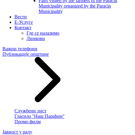
Fairs visited by the farmers of the Paracin
Municipality organized by the Paracin
Municipality
Вести
E-Услуге
Контакт
Где се налазимо
Линкови
Важни телефони
Публикације општине
Службени лист
Гласило ''Наш Параћин''
Промо филм
Јавност у раду