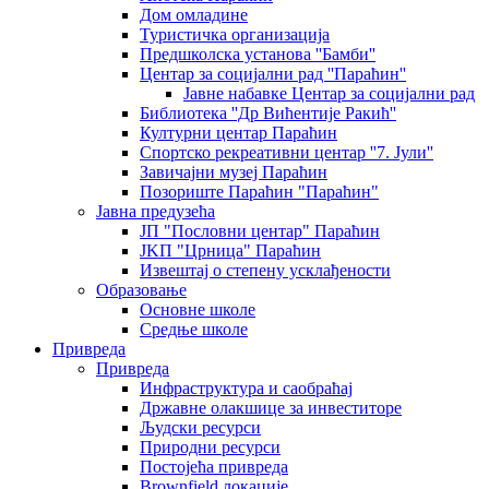
Дом омладине
Туристичка организација
Предшколска установа ''Бамби''
Центар за социјални рад ''Параћин''
Јавне набавке Центар за социјални рад
Библиотека ''Др Вићентије Ракић''
Културни центар Параћин
Спортско рекреативни центар ''7. Јули''
Завичајни музеј Параћин
Позориште Параћин "Параћин"
Јавна предузећа
ЈП "Пословни центар" Параћин
ЈKП "Црница" Параћин
Извештај о степену усклађености
Образовање
Основне школе
Средње школе
Привреда
Привреда
Инфраструктура и саобраћај
Државне олакшице за инвеститоре
Људски ресурси
Природни ресурси
Постојећа привреда
Brownfield локације