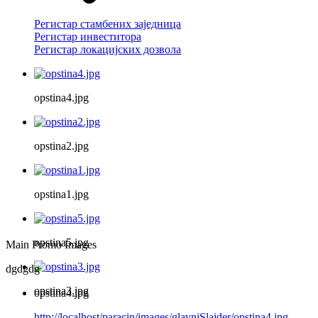
Регистар стамбених заједница
Регистар инвеститора
Регистар локацијских дозвола
opstina4.jpg
opstina2.jpg
opstina1.jpg
opstina5.jpg
Main Promo Images
dgdgdg
opstina3.jpg
opstina4.jpg
http://localhost/paracin/images/glavniSlajder/opstina4.jpg