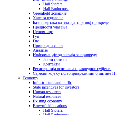
Hall Stofara
Hall Buducnost
Greenfield локације
Хале за издавање
Базе података од значаја за развој привреде
Предности улагања
Ценовници
Гуп
Гис
Привредни савет
Aнализе
Информације од значаја за привреду
Јавни позиви
Контакти
Регистрација оснивања привредног субјекта
Сајмови које су пољопривредници општине П
Economy
Infrastructure and traffic
State incentives for investors
Human resources
Natural resources
Existing economy
Brownfield locations
Hall Stofara
Hall Buducnost