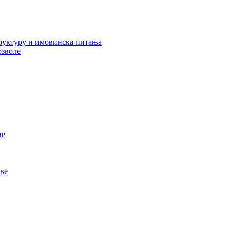
руктуру и имовинска питања
озволе
ве
ве