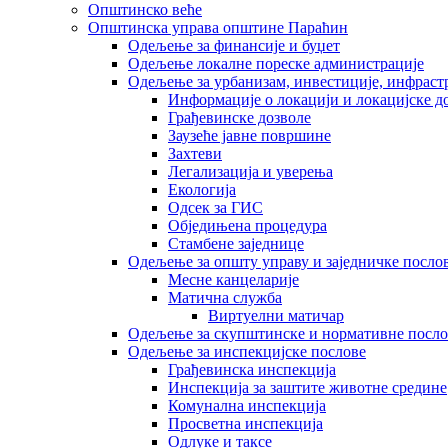
Општинско веће
Општинска управа општине Параћин
Одељење за финансије и буџет
Одељење локалне пореске администрације
Одељење за урбанизам, инвестиције, инфраст
Информације о локацији и локацијске д
Грађевинске дозволе
Заузеће јавне површине
Захтеви
Легализација и уверења
Екологија
Одсек за ГИС
Обједињена процедура
Стамбене заједнице
Oдељење за општу управу и заједничке посло
Месне канцеларије
Матична служба
Виртуелни матичар
Одељење за скупштинске и нормативне посло
Одељење за инспекцијске послове
Грађевинска инспекција
Инспекција за заштите животне средине
Комунална инспекција
Просветна инспекција
Одлуке и таксе