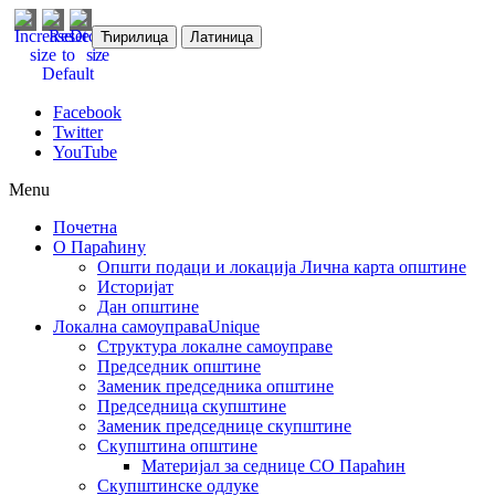
Ћирилица
Латиница
Facebook
Twitter
YouTube
Menu
Почетна
О Параћину
Општи подаци и локација
Лична карта општине
Историјат
Дан општине
Локална самоуправа
Unique
Структура локалне самоуправе
Председник општине
Заменик председника општине
Председница скупштине
Заменик председнице скупштине
Скупштина општине
Материјал за седнице СО Параћин
Скупштинске одлуке