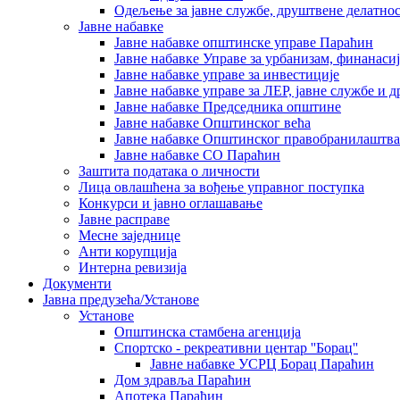
Одељење за јавне службе, друштвене делатнос
Јавне набавке
Јавне набавке општинске управе Параћин
Јавне набавке Управе за урбанизам, финанаси
Јавне набавке управе за инвестиције
Јавне набавке управе за ЛЕР, јавне службе и 
Јавне набавке Председника општине
Јавне набавке Општинског већа
Јавне набавке Општинског правобранилаштва
Јавне набавке СО Параћин
Заштита података о личности
Лица овлашћена за вођење управног поступка
Конкурси и јавно оглашавање
Јавне расправе
Месне заједнице
Анти корупција
Интерна ревизија
Документи
Јавна предузећа/Установе
Установе
Општинскa стамбенa агенцијa
Спортско - рекреативни центар ''Борац''
Јавне набавке УСРЦ Борац Параћин
Дом здравља Параћин
Апотека Параћин