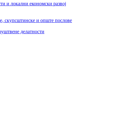
ти и локални економски развој
је, скупсштинске и опште послове
друштвене делатности