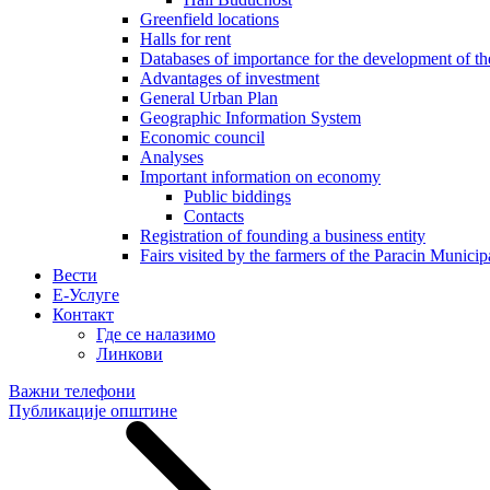
Greenfield locations
Halls for rent
Databases of importance for the development of 
Advantages of investment
General Urban Plan
Geographic Information System
Еconomic council
Analyses
Important information on economy
Public biddings
Contacts
Registration of founding a business entity
Fairs visited by the farmers of the Paracin Municip
Вести
E-Услуге
Контакт
Где се налазимо
Линкови
Важни телефони
Публикације општине