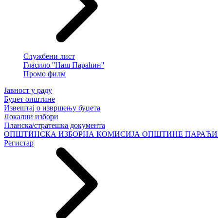
Службени лист
Гласило ''Наш Параћин''
Промо филм
Јавност у раду
Буџет општине
Извештај о извршењу буџета
Локални избори
Планска/стратешка документа
ОПШТИНСКА ИЗБОРНА КОМИСИЈА ОПШТИНЕ ПАРАЋ
Регистар