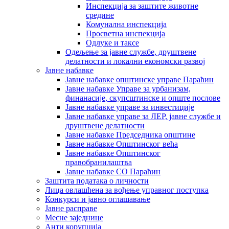
Инспекција за заштите животне
средине
Комунална инспекција
Просветна инспекција
Одлуке и таксе
Одељење за јавне службе, друштвене
делатности и локални економски развој
Јавне набавке
Јавне набавке општинске управе Параћин
Јавне набавке Управе за урбанизам,
финанасије, скупсштинске и опште послове
Јавне набавке управе за инвестиције
Јавне набавке управе за ЛЕР, јавне службе и
друштвене делатности
Јавне набавке Председника општине
Јавне набавке Општинског већа
Јавне набавке Општинског
правобранилаштва
Јавне набавке СО Параћин
Заштита података о личности
Лица овлашћена за вођење управног поступка
Конкурси и јавно оглашавање
Јавне расправе
Месне заједнице
Анти корупција