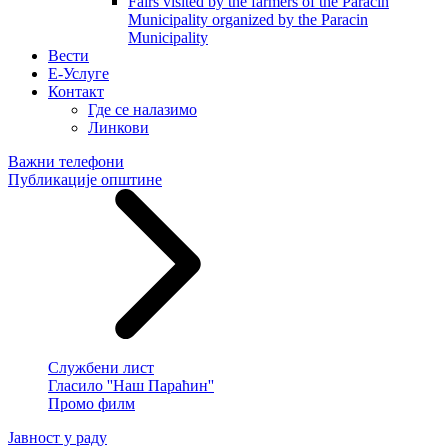
Fairs visited by the farmers of the Paracin
Municipality organized by the Paracin
Municipality
Вести
E-Услуге
Контакт
Где се налазимо
Линкови
Важни телефони
Публикације општине
Службени лист
Гласило ''Наш Параћин''
Промо филм
Јавност у раду