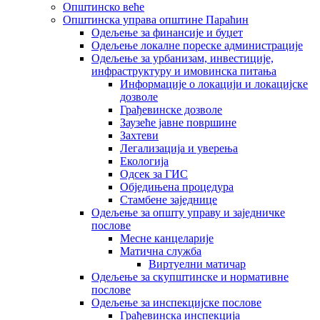
Општинско веће
Општинска управа општине Параћин
Одељење за финансије и буџет
Одељење локалне пореске администрације
Одељење за урбанизам, инвестиције,
инфраструктуру и имовинска питања
Информације о локацији и локацијске
дозволе
Грађевинске дозволе
Заузеће јавне површине
Захтеви
Легализација и уверења
Екологија
Одсек за ГИС
Обједињена процедура
Стамбене заједнице
Oдељење за општу управу и заједничке
послове
Месне канцеларије
Матична служба
Виртуелни матичар
Одељење за скупштинске и нормативне
послове
Одељење за инспекцијске послове
Грађевинска инспекција