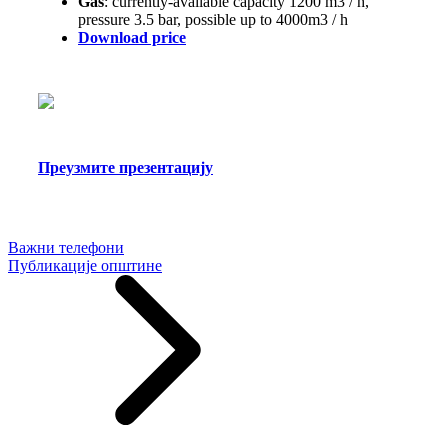
Gas
: currently-available capacity 1200 m3 / h,
pressure 3.5 bar, possible up to 4000m3 / h
Download price
Преузмите презентацију
Важни телефони
Публикације општине