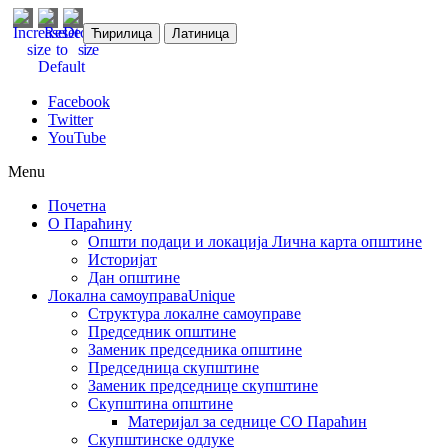
Ћирилица
Латиница
Facebook
Twitter
YouTube
Menu
Почетна
О Параћину
Општи подаци и локација
Лична карта општине
Историјат
Дан општине
Локална самоуправа
Unique
Структура локалне самоуправе
Председник општине
Заменик председника општине
Председница скупштине
Заменик председнице скупштине
Скупштина општине
Материјал за седнице СО Параћин
Скупштинске одлуке