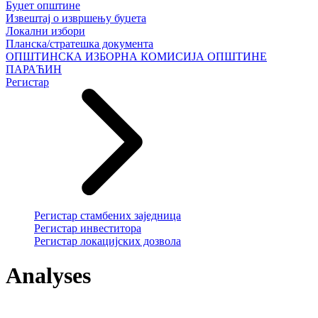
Буџет општине
Извештај о извршењу буџета
Локални избори
Планска/стратешка документа
ОПШТИНСКА ИЗБОРНА КОМИСИЈА ОПШТИНЕ
ПАРАЋИН
Регистар
Регистар стамбених заједница
Регистар инвеститора
Регистар локацијских дозвола
Analyses