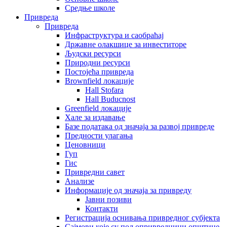
Средње школе
Привреда
Привреда
Инфраструктура и саобраћај
Државне олакшице за инвеститоре
Људски ресурси
Природни ресурси
Постојећа привреда
Brownfield локације
Hall Stofara
Hall Buducnost
Greenfield локације
Хале за издавање
Базе података од значаја за развој привреде
Предности улагања
Ценовници
Гуп
Гис
Привредни савет
Aнализе
Информације од значаја за привреду
Јавни позиви
Контакти
Регистрација оснивања привредног субјекта
Сајмови које су пољопривредници општине