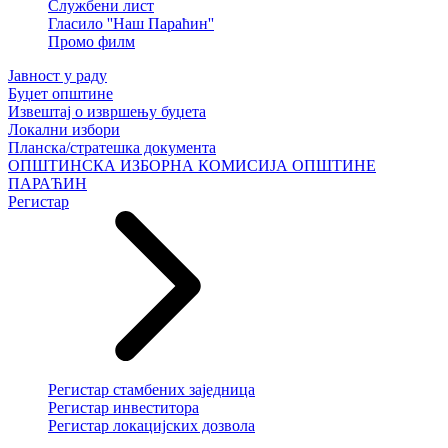
Службени лист
Гласило ''Наш Параћин''
Промо филм
Јавност у раду
Буџет општине
Извештај о извршењу буџета
Локални избори
Планска/стратешка документа
ОПШТИНСКА ИЗБОРНА КОМИСИЈА ОПШТИНЕ
ПАРАЋИН
Регистар
Регистар стамбених заједница
Регистар инвеститора
Регистар локацијских дозвола