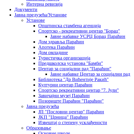
Интерна ревизија
Документи
Јавна предузећа/Установе
Установе
Општинскa стамбенa агенцијa
Спортско - рекреативни центар ''Борац''
Јавне набавке УСРЦ Борац Параћин
Дом здравља Параћин
Апотека Параћин
Дом омладине
Туристичка организација
Предшколска установа ''Бамби''
Центар за социјални рад ''Параћин''
Јавне набавке Центар за социјални рад
Библиотека ''Др Вићентије Ракић''
Културни центар Параћин
Спортско рекреативни центар ''7. Јули''
Завичајни музеј Параћин
Позориште Параћин "Параћин"
Јавна предузећа
ЈП "Пословни центар" Параћин
ЈKП "Црница" Параћин
Извештај о степену усклађености
Образовање
Основне школе