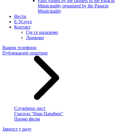
Fairs visited by the farmers of the Paracin
Municipality organized by the Paracin
Municipality
Вести
E-Услуге
Контакт
Где се налазимо
Линкови
Важни телефони
Публикације општине
Службени лист
Гласило ''Наш Параћин''
Промо филм
Јавност у раду