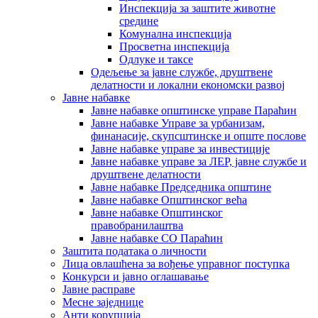
Инспекција за заштите животне
средине
Комунална инспекција
Просветна инспекција
Одлуке и таксе
Одељење за јавне службе, друштвене
делатности и локални економски развој
Јавне набавке
Јавне набавке општинске управе Параћин
Јавне набавке Управе за урбанизам,
финанасије, скупсштинске и опште послове
Јавне набавке управе за инвестиције
Јавне набавке управе за ЛЕР, јавне службе и
друштвене делатности
Јавне набавке Председника општине
Јавне набавке Општинског већа
Јавне набавке Општинског
правобранилаштва
Јавне набавке СО Параћин
Заштита података о личности
Лица овлашћена за вођење управног поступка
Конкурси и јавно оглашавање
Јавне расправе
Месне заједнице
Анти корупција