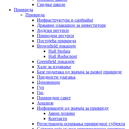
Средње школе
Привреда
Привреда
Инфраструктура и саобраћај
Државне олакшице за инвеститоре
Људски ресурси
Природни ресурси
Постојећа привреда
Brownfield локације
Hall Stofara
Hall Buducnost
Greenfield локације
Хале за издавање
Базе података од значаја за развој привреде
Предности улагања
Ценовници
Гуп
Гис
Привредни савет
Aнализе
Информације од значаја за привреду
Јавни позиви
Контакти
Регистрација оснивања привредног субјекта
Сајмови које су пољопривредници општине