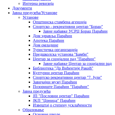
Интерна ревизија
Документи
Јавна предузећа/Установе
Установе
Општинскa стамбенa агенцијa
Спортско - рекреативни центар ''Борац''
Јавне набавке УСРЦ Борац Параћин
Дом здравља Параћин
Апотека Параћин
Дом омладине
Туристичка организација
Предшколска установа ''Бамби''
Центар за социјални рад ''Параћин''
Јавне набавке Центар за социјални рад
Библиотека ''Др Вићентије Ракић''
Културни центар Параћин
Спортско рекреативни центар ''7. Јули''
Завичајни музеј Параћин
Позориште Параћин "Параћин"
Јавна предузећа
ЈП "Пословни центар" Параћин
ЈKП "Црница" Параћин
Извештај о степену усклађености
Образовање
Основне школе