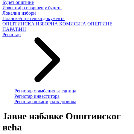
Буџет општине
Извештај о извршењу буџета
Локални избори
Планска/стратешка документа
ОПШТИНСКА ИЗБОРНА КОМИСИЈА ОПШТИНЕ
ПАРАЋИН
Регистар
Регистар стамбених заједница
Регистар инвеститора
Регистар локацијских дозвола
Јавне набавке Општинског
већа