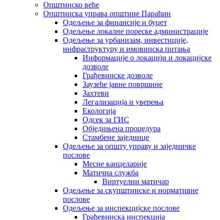
Општинско веће
Општинска управа општине Параћин
Одељење за финансије и буџет
Одељење локалне пореске администрације
Одељење за урбанизам, инвестиције,
инфраструктуру и имовинска питања
Информације о локацији и локацијске
дозволе
Грађевинске дозволе
Заузеће јавне површине
Захтеви
Легализација и уверења
Екологија
Одсек за ГИС
Обједињена процедура
Стамбене заједнице
Oдељење за општу управу и заједничке
послове
Месне канцеларије
Матична служба
Виртуелни матичар
Одељење за скупштинске и нормативне
послове
Одељење за инспекцијске послове
Грађевинска инспекција