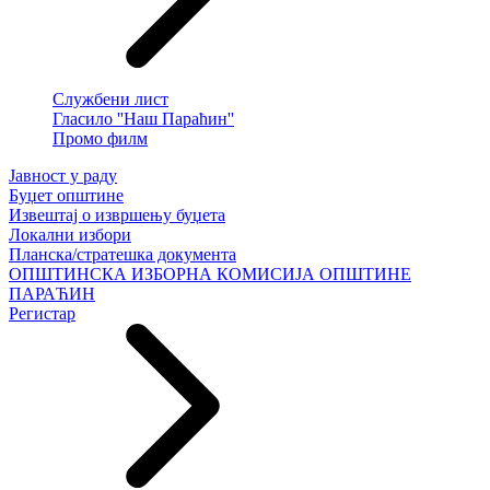
Службени лист
Гласило ''Наш Параћин''
Промо филм
Јавност у раду
Буџет општине
Извештај о извршењу буџета
Локални избори
Планска/стратешка документа
ОПШТИНСКА ИЗБОРНА КОМИСИЈА ОПШТИНЕ
ПАРАЋИН
Регистар