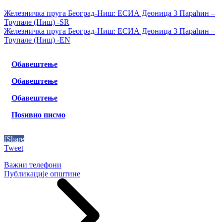
Железничка пруга Београд-Ниш: ЕСИА Деоница 3 Параћин –
Трупале (Ниш) -SR
Железничка пруга Београд-Ниш: ЕСИА Деоница 3 Параћин –
Трупале (Ниш) -EN
Обавештење
Обавештење
Обавештење
Поѕивно писмо
f
Share
Tweet
Важни телефони
Публикације општине