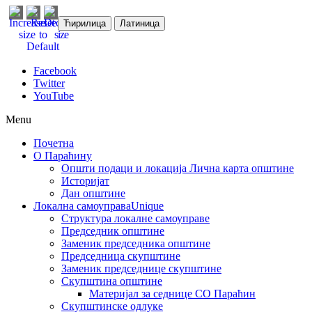
Ћирилица
Латиница
Facebook
Twitter
YouTube
Menu
Почетна
О Параћину
Општи подаци и локација
Лична карта општине
Историјат
Дан општине
Локална самоуправа
Unique
Структура локалне самоуправе
Председник општине
Заменик председника општине
Председница скупштине
Заменик председнице скупштине
Скупштина општине
Материјал за седнице СО Параћин
Скупштинске одлуке