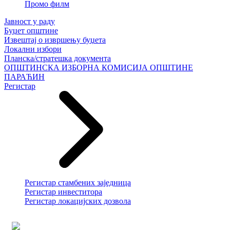
Промо филм
Јавност у раду
Буџет општине
Извештај о извршењу буџета
Локални избори
Планска/стратешка документа
ОПШТИНСКА ИЗБОРНА КОМИСИЈА ОПШТИНЕ
ПАРАЋИН
Регистар
Регистар стамбених заједница
Регистар инвеститора
Регистар локацијских дозвола