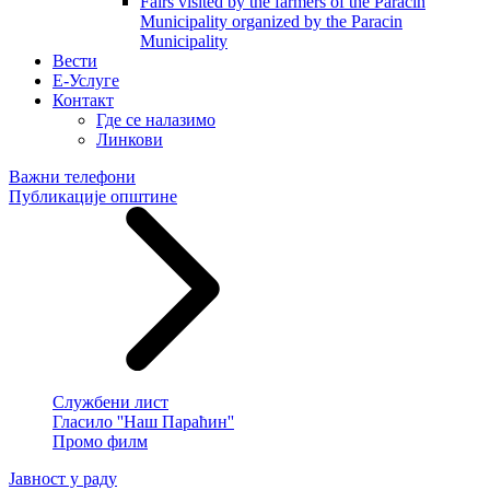
Fairs visited by the farmers of the Paracin
Municipality organized by the Paracin
Municipality
Вести
E-Услуге
Контакт
Где се налазимо
Линкови
Важни телефони
Публикације општине
Службени лист
Гласило ''Наш Параћин''
Промо филм
Јавност у раду