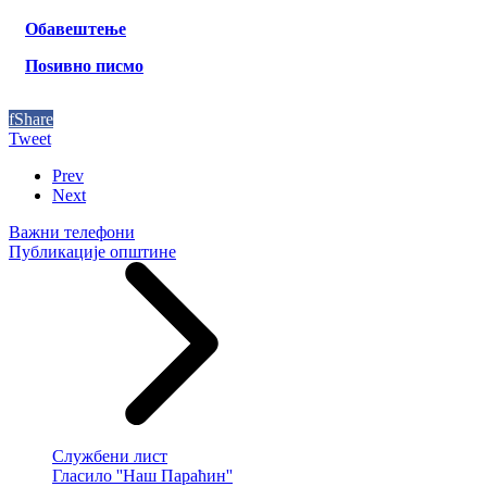
Обавештење
Поѕивно писмо
f
Share
Tweet
Prev
Next
Важни телефони
Публикације општине
Службени лист
Гласило ''Наш Параћин''