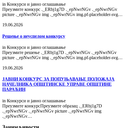
in
Конкурси и јавно оглашавање
Преузмите конкурс ._ERbj1g7D ._epNwrNGv ._epNwrNGv
picture ._epNwrNGv img ._epNwrNGv img.pf-placeholder-svg…
19.06.2026
Решење о неуспелом конкурсу
in
Конкурси и јавно оглашавање
Преузмите решење ._ERbj1g7D ._epNwrNGv ._epNwrNGv
picture ._epNwrNGv img ._epNwrNGv img.pf-placeholder-svg…
19.06.2026
ЈАВНИ КОНКУРС ЗА ПОПУЊАВАЊЕ ПОЛОЖАЈА
НАЧЕЛНИКА ОПШТИНСКЕ УПРАВЕ ОПШТИНЕ
ПАРАЋИН
in
Конкурси и јавно оглашавање
Преузмите конкурсПреузмите образац ._ERbj1g7D
._epNwrNGv ._epNwrNGv picture ._epNwrNGv img
._epNwrNGv…
Занимљивости