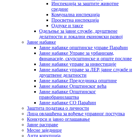
Инспекција за заштите животне
средине
Комунална инспекција
Просветна инспекција
Одлуке и таксе
Одељење за јавне службе, друштвене
делатности и локални економски развој
Јавне набавке
Јавне набавке општинске управе Параћин
Јавне набавке Управе за урбанизам,
финанасије, скупсштинске и опште послове
Јавне набавке управе за инвестиције
Јавне набавке управе за ЛЕР, јавне службе и
друштвене делатности
Јавне набавке Председника општине
Јавне набавке Општинског већа
Јавне набавке Општинског
правобранилаштва
Јавне набавке СО Параћин
Заштита података о личности
Лица овлашћена за вођење управног поступка
Конкурси и јавно оглашавање
Јавне расправе
Месне заједнице
Анти корупција