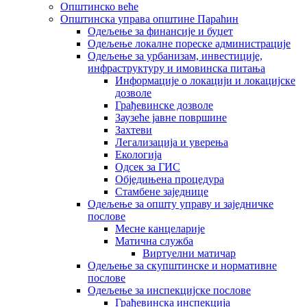
Општинско веће
Општинска управа општине Параћин
Одељење за финансије и буџет
Одељење локалне пореске администрације
Одељење за урбанизам, инвестиције,
инфраструктуру и имовинска питања
Информације о локацији и локацијске
дозволе
Грађевинске дозволе
Заузеће јавне површине
Захтеви
Легализација и уверења
Екологија
Одсек за ГИС
Обједињена процедура
Стамбене заједнице
Oдељење за општу управу и заједничке
послове
Месне канцеларије
Матична служба
Виртуелни матичар
Одељење за скупштинске и нормативне
послове
Одељење за инспекцијске послове
Грађевинска инспекција