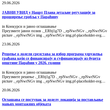
29.06.2026
ЈАВНИ УВИД у Нацрт Плана детаљне регулације за
проширење гробља у Параћину
in
Конкурси и јавно оглашавање
Преузмите јавни позив ._ERbj1g7D ._epNwrNGv ._epNwrNGv
picture ._epNwrNGv img ._epNwrNGv img.pf-placeholder-svg…
23.06.2026
Решење o додели средстава за избор програма удружења
грађана који се финансирају и суфинансирају из буџета
општине Параћин у 2026. години
in
Конкурси и јавно оглашавање
Преузмите решење ._ERbj1g7D ._epNwrNGv ._epNwrNGv
picture ._epNwrNGv img ._epNwrNGv img.pf-placeholder-svg…
20.06.2026
Оглашава се поступак за доделу локација за постављање
мањих монтажних објеката