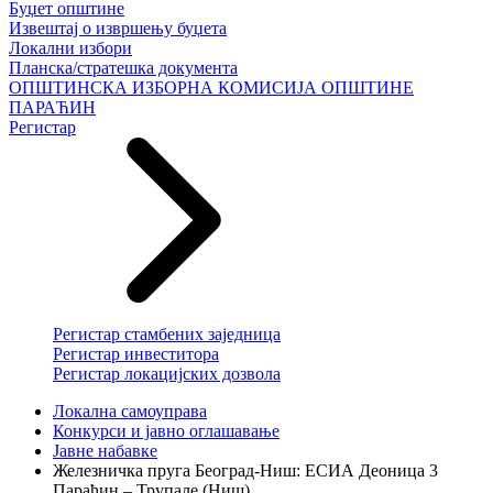
Буџет општине
Извештај о извршењу буџета
Локални избори
Планска/стратешка документа
ОПШТИНСКА ИЗБОРНА КОМИСИЈА ОПШТИНЕ
ПАРАЋИН
Регистар
Регистар стамбених заједница
Регистар инвеститора
Регистар локацијских дозвола
Локална самоуправа
Конкурси и јавно оглашавање
Јавне набавке
Железничка пруга Београд-Ниш: ЕСИА Деоница 3
Параћин – Трупале (Ниш)