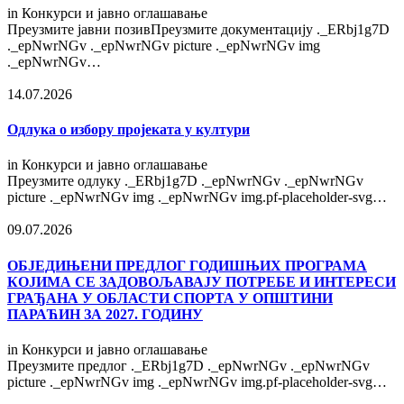
in
Конкурси и јавно оглашавање
Преузмите јавни позивПреузмите документацију ._ERbj1g7D
._epNwrNGv ._epNwrNGv picture ._epNwrNGv img
._epNwrNGv…
14.07.2026
Одлука о избору пројеката у култури
in
Конкурси и јавно оглашавање
Преузмите одлуку ._ERbj1g7D ._epNwrNGv ._epNwrNGv
picture ._epNwrNGv img ._epNwrNGv img.pf-placeholder-svg…
09.07.2026
OБЈЕДИЊЕНИ ПРЕДЛОГ ГОДИШЊИХ ПРОГРАМА
КОЈИМА СЕ ЗАДОВОЉАВАЈУ ПОТРЕБЕ И ИНТЕРЕСИ
ГРАЂАНА У ОБЛАСТИ СПОРТА У ОПШТИНИ
ПАРАЋИН ЗА 2027. ГОДИНУ
in
Конкурси и јавно оглашавање
Преузмите предлог ._ERbj1g7D ._epNwrNGv ._epNwrNGv
picture ._epNwrNGv img ._epNwrNGv img.pf-placeholder-svg…