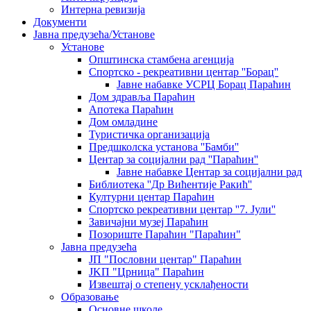
Интерна ревизија
Документи
Јавна предузећа/Установе
Установе
Општинскa стамбенa агенцијa
Спортско - рекреативни центар ''Борац''
Јавне набавке УСРЦ Борац Параћин
Дом здравља Параћин
Апотека Параћин
Дом омладине
Туристичка организација
Предшколска установа ''Бамби''
Центар за социјални рад ''Параћин''
Јавне набавке Центар за социјални рад
Библиотека ''Др Вићентије Ракић''
Културни центар Параћин
Спортско рекреативни центар ''7. Јули''
Завичајни музеј Параћин
Позориште Параћин "Параћин"
Јавна предузећа
ЈП "Пословни центар" Параћин
ЈKП "Црница" Параћин
Извештај о степену усклађености
Образовање
Основне школе