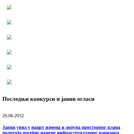
Последњи конкурси и јавни огласи
26.06.2032
Јавни увид у нацрт измена и допуна просторног плана
подручја посебне намене инфраструктурног коридора