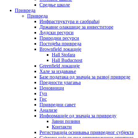
Средње школе
Привреда
Привреда
Инфраструктура и саобраћај
Државне олакшице за инвеститоре
Људски ресурси
Природни ресурси
Постојећа привреда
Brownfield локације
Hall Stofara
Hall Buducnost
Greenfield локације
Хале за издавање
Базе података од значаја за развој привреде
Предности улагања
Ценовници
Гуп
Гис
Привредни савет
Aнализе
Информације од значаја за привреду
Јавни позиви
Контакти
Регистрација оснивања привредног субјекта
Сајмови које су пољопривредници општине