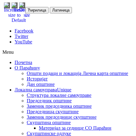
Ћирилица
Латиница
Facebook
Twitter
YouTube
Menu
Почетна
О Параћину
Општи подаци и локација
Лична карта општине
Историјат
Дан општине
Локална самоуправа
Unique
Структура локалне самоуправе
Председник општине
Заменик председника општине
Председница скупштине
Заменик председнице скупштине
Скупштина општине
Материјал за седнице СО Параћин
Скупштинске одлуке