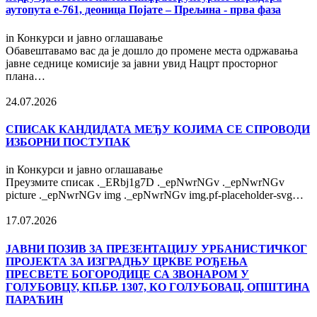
аутопута е-761, деоница Појате – Прељина - прва фаза
in
Конкурси и јавно оглашавање
Обавештавамо вас да је дошло до промене места одржавања
јавне седнице комисије за јавни увид Нацрт просторног
плана…
24.07.2026
СПИСАК КАНДИДАТА МЕЂУ КОЈИМА СЕ СПРОВОДИ
ИЗБОРНИ ПОСТУПАК
in
Конкурси и јавно оглашавање
Преузмите списак ._ERbj1g7D ._epNwrNGv ._epNwrNGv
picture ._epNwrNGv img ._epNwrNGv img.pf-placeholder-svg…
17.07.2026
ЈАВНИ ПОЗИВ ЗА ПРЕЗЕНТАЦИЈУ УРБАНИСТИЧКОГ
ПРОЈЕКТА ЗА ИЗГРАДЊУ ЦРКВЕ РОЂЕЊА
ПРЕСВЕТЕ БОГОРОДИЦЕ СА ЗВОНАРОМ У
ГОЛУБОВЦУ, КП.БР. 1307, КО ГОЛУБОВАЦ, ОПШТИНА
ПАРАЋИН