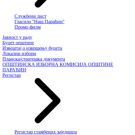
Службени лист
Гласило ''Наш Параћин''
Промо филм
Јавност у раду
Буџет општине
Извештај о извршењу буџета
Локални избори
Планска/стратешка документа
ОПШТИНСКА ИЗБОРНА КОМИСИЈА ОПШТИНЕ
ПАРАЋИН
Регистар
Регистар стамбених заједница