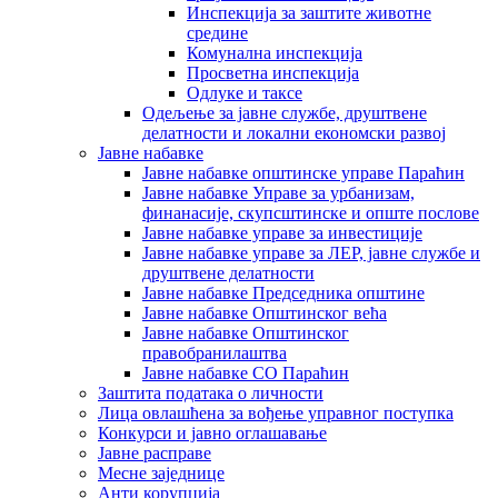
Инспекција за заштите животне
средине
Комунална инспекција
Просветна инспекција
Одлуке и таксе
Одељење за јавне службе, друштвене
делатности и локални економски развој
Јавне набавке
Јавне набавке општинске управе Параћин
Јавне набавке Управе за урбанизам,
финанасије, скупсштинске и опште послове
Јавне набавке управе за инвестиције
Јавне набавке управе за ЛЕР, јавне службе и
друштвене делатности
Јавне набавке Председника општине
Јавне набавке Општинског већа
Јавне набавке Општинског
правобранилаштва
Јавне набавке СО Параћин
Заштита података о личности
Лица овлашћена за вођење управног поступка
Конкурси и јавно оглашавање
Јавне расправе
Месне заједнице
Анти корупција