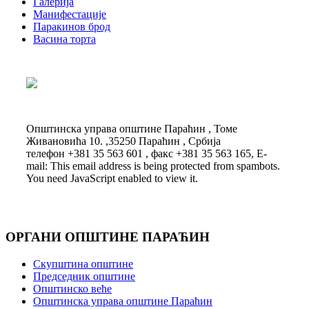
Галерија
Манифестације
Паракинов брод
Васина торта
Општинска управа општине Параћин , Томе
Живановића 10. ,35250 Параћин , Србија
телефон +381 35 563 601 , факс +381 35 563 165, E-
mail:
This email address is being protected from spambots.
You need JavaScript enabled to view it.
ОРГАНИ ОПШТИНЕ ПАРАЋИН
Скупштина општине
Председник општине
Општинско веће
Општинска управа општине Параћин