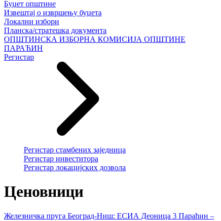
Буџет општине
Извештај о извршењу буџета
Локални избори
Планска/стратешка документа
ОПШТИНСКА ИЗБОРНА КОМИСИЈА ОПШТИНЕ
ПАРАЋИН
Регистар
Регистар стамбених заједница
Регистар инвеститора
Регистар локацијских дозвола
Ценовници
Железничка пруга Београд-Ниш: ЕСИА Деоница 3 Параћин –