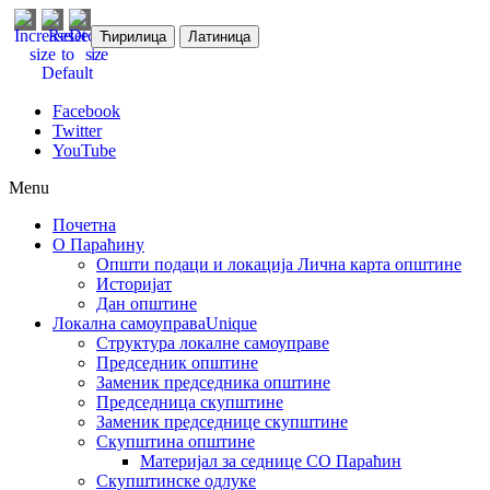
Ћирилица
Латиница
Facebook
Twitter
YouTube
Menu
Почетна
О Параћину
Општи подаци и локација
Лична карта општине
Историјат
Дан општине
Локална самоуправа
Unique
Структура локалне самоуправе
Председник општине
Заменик председника општине
Председница скупштине
Заменик председнице скупштине
Скупштина општине
Материјал за седнице СО Параћин
Скупштинске одлуке