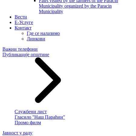
Fairs visited by the farmers of the Paracin
Municipality organized by the Paracin
Municipality
Вести
E-Услуге
Контакт
Где се налазимо
Линкови
Важни телефони
Публикације општине
Службени лист
Гласило ''Наш Параћин''
Промо филм
Јавност у раду