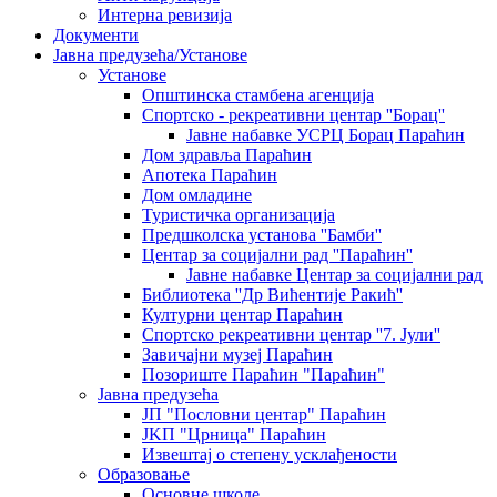
Интерна ревизија
Документи
Јавна предузећа/Установе
Установе
Општинскa стамбенa агенцијa
Спортско - рекреативни центар ''Борац''
Јавне набавке УСРЦ Борац Параћин
Дом здравља Параћин
Апотека Параћин
Дом омладине
Туристичка организација
Предшколска установа ''Бамби''
Центар за социјални рад ''Параћин''
Јавне набавке Центар за социјални рад
Библиотека ''Др Вићентије Ракић''
Културни центар Параћин
Спортско рекреативни центар ''7. Јули''
Завичајни музеј Параћин
Позориште Параћин "Параћин"
Јавна предузећа
ЈП "Пословни центар" Параћин
ЈKП "Црница" Параћин
Извештај о степену усклађености
Образовање
Основне школе