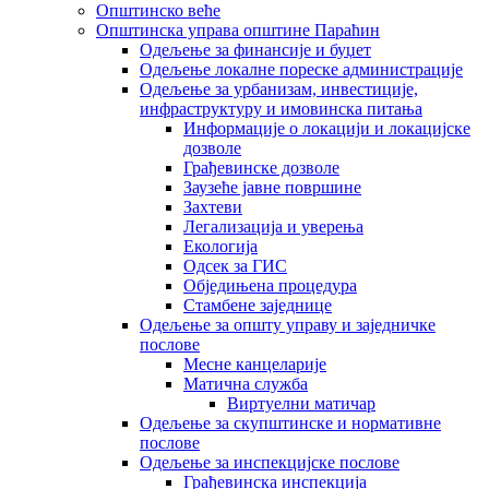
Општинско веће
Општинска управа општине Параћин
Одељење за финансије и буџет
Одељење локалне пореске администрације
Одељење за урбанизам, инвестиције,
инфраструктуру и имовинска питања
Информације о локацији и локацијске
дозволе
Грађевинске дозволе
Заузеће јавне површине
Захтеви
Легализација и уверења
Екологија
Одсек за ГИС
Обједињена процедура
Стамбене заједнице
Oдељење за општу управу и заједничке
послове
Месне канцеларије
Матична служба
Виртуелни матичар
Одељење за скупштинске и нормативне
послове
Одељење за инспекцијске послове
Грађевинска инспекција