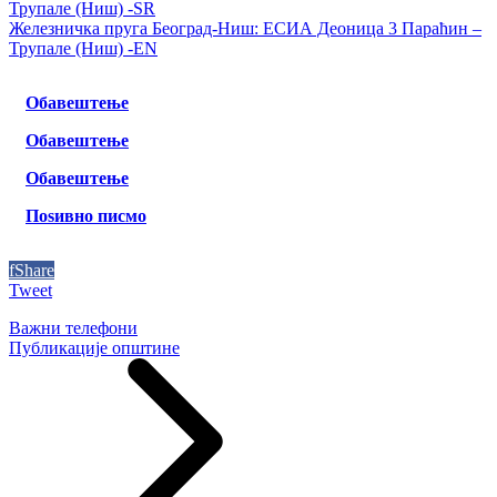
Трупале (Ниш) -SR
Железничка пруга Београд-Ниш: ЕСИА Деоница 3 Параћин –
Трупале (Ниш) -EN
Обавештење
Обавештење
Обавештење
Поѕивно писмо
f
Share
Tweet
Важни телефони
Публикације општине