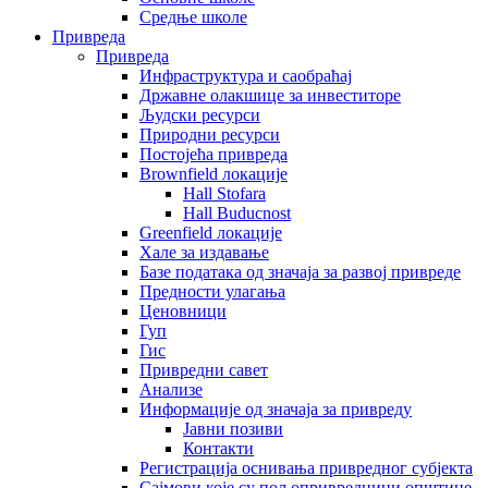
Средње школе
Привреда
Привреда
Инфраструктура и саобраћај
Државне олакшице за инвеститоре
Људски ресурси
Природни ресурси
Постојећа привреда
Brownfield локације
Hall Stofara
Hall Buducnost
Greenfield локације
Хале за издавање
Базе података од значаја за развој привреде
Предности улагања
Ценовници
Гуп
Гис
Привредни савет
Aнализе
Информације од значаја за привреду
Јавни позиви
Контакти
Регистрација оснивања привредног субјекта
Сајмови које су пољопривредници општине