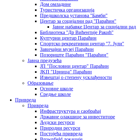
Дом омладине
Туристичка организација
Предшколска установа ''Бамби''
Центар за социјални рад ''Параћин''
Јавне набавке Центар за социјални рад
Библиотека ''Др Вићентије Ракић''
Културни центар Параћин
Спортско рекреативни центар ''7. Јули''
Завичајни музеј Параћин
Позориште Параћин "Параћин"
Јавна предузећа
ЈП "Пословни центар" Параћин
ЈKП "Црница" Параћин
Извештај о степену усклађености
Образовање
Основне школе
Средње школе
Привреда
Привреда
Инфраструктура и саобраћај
Државне олакшице за инвеститоре
Људски ресурси
Природни ресурси
Постојећа привреда
Brownfield локације