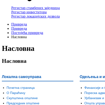
Регистар стамбених заједница
Регистар инвеститора
Регистар локацијских дозвола
Привреда
Привреда
Постојећа привреда
Насловна
Насловна
Насловна
Локална самоуправа
Одељења и и
Почетна страница
Финансије и 
О Параћину
Пореска адм
Скупштина општине
Урбанизам и
Председник општине
Општа управ