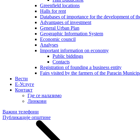
Greenfield locations
Halls for rent
Databases of importance for the development of 
Advantages of investment
General Urban Plan
Geographic Information System
Еconomic council
Analyses
Important information on economy
Public biddings
Contacts
Registration of founding a business entity
Fairs visited by the farmers of the Paracin Municip
Вести
E-Услуге
Контакт
Где се налазимо
Линкови
Важни телефони
Публикације општине