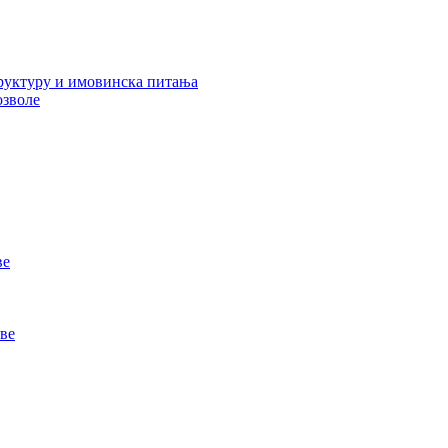
руктуру и имовинска питања
озволе
ве
ве