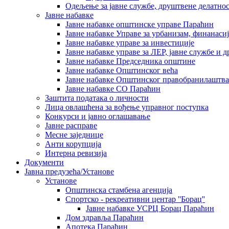
Одељење за јавне службе, друштвене делатнос
Јавне набавке
Јавне набавке општинске управе Параћин
Јавне набавке Управе за урбанизам, финанаси
Јавне набавке управе за инвестиције
Јавне набавке управе за ЛЕР, јавне службе и 
Јавне набавке Председника општине
Јавне набавке Општинског већа
Јавне набавке Општинског правобранилаштва
Јавне набавке СО Параћин
Заштита података о личности
Лица овлашћена за вођење управног поступка
Конкурси и јавно оглашавање
Јавне расправе
Месне заједнице
Анти корупција
Интерна ревизија
Документи
Јавна предузећа/Установе
Установе
Општинскa стамбенa агенцијa
Спортско - рекреативни центар ''Борац''
Јавне набавке УСРЦ Борац Параћин
Дом здравља Параћин
Апотека Параћин