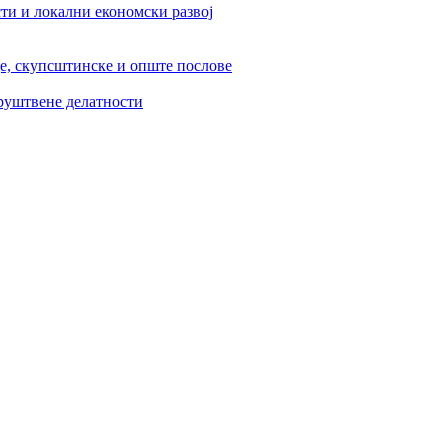
ти и локални економски развој
је, скупсштинске и опште послове
друштвене делатности