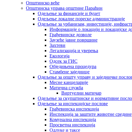
Општинско веће
Општинска управа општине Параћин
Одељење за финансије и буџет
Одељење локалне пореске администрације
Одељење за урбанизам, инвестиције, инфраст
Информације о локацији и локацијске д
Грађевинске дозволе
Заузеће јавне површине
Захтеви
Легализација и уверења
Екологија
Одсек за ГИС
Обједињена процедура
Стамбене заједнице
Oдељење за општу управу и заједничке посло
Месне канцеларије
Матична служба
Виртуелни матичар
Одељење за скупштинске и нормативне посло
Одељење за инспекцијске послове
Грађевинска инспекција
Инспекција за заштите животне средине
Комунална инспекција
Просветна инспекција
Одлуке и таксе