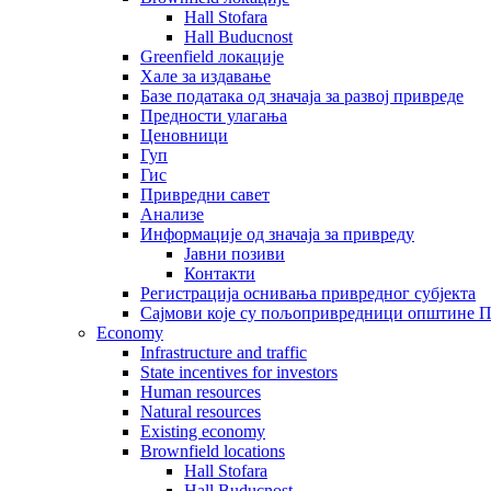
Hall Stofara
Hall Buducnost
Greenfield локације
Хале за издавање
Базе података од значаја за развој привреде
Предности улагања
Ценовници
Гуп
Гис
Привредни савет
Aнализе
Информације од значаја за привреду
Јавни позиви
Контакти
Регистрација оснивања привредног субјекта
Сајмови које су пољопривредници општине П
Economy
Infrastructure and traffic
State incentives for investors
Human resources
Natural resources
Existing economy
Brownfield locations
Hall Stofara
Hall Buducnost