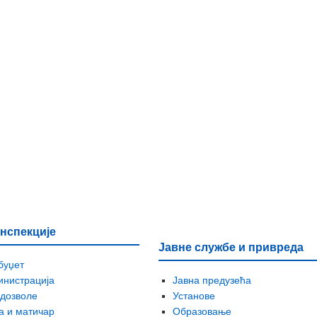
нспекције
Јавне службе и привреда
буџет
инистрација
Јавна предузећа
 дозволе
Установе
а и матичар
Образовање