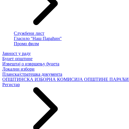
Службени лист
Гласило ''Наш Параћин''
Промо филм
Јавност у раду
Буџет општине
Извештај о извршењу буџета
Локални избори
Планска/стратешка документа
ОПШТИНСКА ИЗБОРНА КОМИСИЈА ОПШТИНЕ ПАРАЋ
Регистар