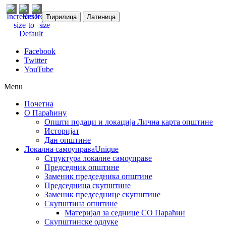
Ћирилица
Латиница
Facebook
Twitter
YouTube
Menu
Почетна
О Параћину
Општи подаци и локација
Лична карта општине
Историјат
Дан општине
Локална самоуправа
Unique
Структура локалне самоуправе
Председник општине
Заменик председника општине
Председница скупштине
Заменик председнице скупштине
Скупштина општине
Материјал за седнице СО Параћин
Скупштинске одлуке