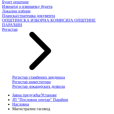
Буџет општине
Извештај о извршењу буџета
Локални избори
Планска/стратешка документа
ОПШТИНСКА ИЗБОРНА КОМИСИЈА ОПШТИНЕ
ПАРАЋИН
Регистар
Регистар стамбених заједница
Регистар инвеститора
Регистар локацијских дозвола
Јавна предузећа/Установе
ЈП "Пословни центар" Параћин
Насловна
Магистрални гасовод