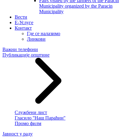
Fairs visited by the farmers of the Paracin
Municipality organized by the Paracin
Municipality
Вести
E-Услуге
Контакт
Где се налазимо
Линкови
Важни телефони
Публикације општине
Службени лист
Гласило ''Наш Параћин''
Промо филм
Јавност у раду