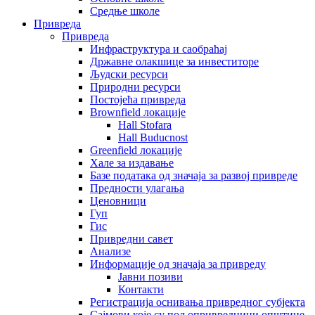
Средње школе
Привреда
Привреда
Инфраструктура и саобраћај
Државне олакшице за инвеститоре
Људски ресурси
Природни ресурси
Постојећа привреда
Brownfield локације
Hall Stofara
Hall Buducnost
Greenfield локације
Хале за издавање
Базе података од значаја за развој привреде
Предности улагања
Ценовници
Гуп
Гис
Привредни савет
Aнализе
Информације од значаја за привреду
Јавни позиви
Контакти
Регистрација оснивања привредног субјекта
Сајмови које су пољопривредници општине