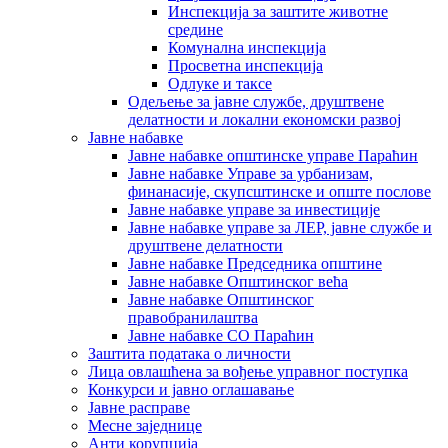
Инспекција за заштите животне
средине
Комунална инспекција
Просветна инспекција
Одлуке и таксе
Одељење за јавне службе, друштвене
делатности и локални економски развој
Јавне набавке
Јавне набавке општинске управе Параћин
Јавне набавке Управе за урбанизам,
финанасије, скупсштинске и опште послове
Јавне набавке управе за инвестиције
Јавне набавке управе за ЛЕР, јавне службе и
друштвене делатности
Јавне набавке Председника општине
Јавне набавке Општинског већа
Јавне набавке Општинског
правобранилаштва
Јавне набавке СО Параћин
Заштита података о личности
Лица овлашћена за вођење управног поступка
Конкурси и јавно оглашавање
Јавне расправе
Месне заједнице
Анти корупција