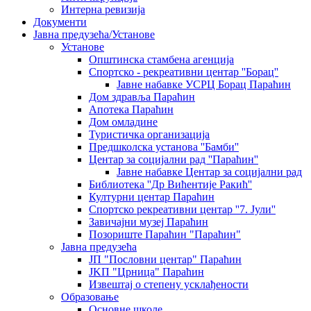
Интерна ревизија
Документи
Јавна предузећа/Установе
Установе
Општинскa стамбенa агенцијa
Спортско - рекреативни центар ''Борац''
Јавне набавке УСРЦ Борац Параћин
Дом здравља Параћин
Апотека Параћин
Дом омладине
Туристичка организација
Предшколска установа ''Бамби''
Центар за социјални рад ''Параћин''
Јавне набавке Центар за социјални рад
Библиотека ''Др Вићентије Ракић''
Културни центар Параћин
Спортско рекреативни центар ''7. Јули''
Завичајни музеј Параћин
Позориште Параћин "Параћин"
Јавна предузећа
ЈП "Пословни центар" Параћин
ЈKП "Црница" Параћин
Извештај о степену усклађености
Образовање
Основне школе