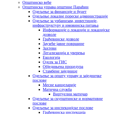
Општинско веће
Општинска управа општине Параћин
Одељење за финансије и буџет
Одељење локалне пореске администрације
Одељење за урбанизам, инвестиције,
инфраструктуру и имовинска питања
Информације о локацији и локацијске
дозволе
Грађевинске дозволе
Заузеће јавне површине
Захтеви
Легализација и уверења
Екологија
Одсек за ГИС
Обједињена процедура
Стамбене заједнице
Oдељење за општу управу и заједничке
послове
Месне канцеларије
Матична служба
Виртуелни матичар
Одељење за скупштинске и нормативне
послове
Одељење за инспекцијске послове
Грађевинска инспекција