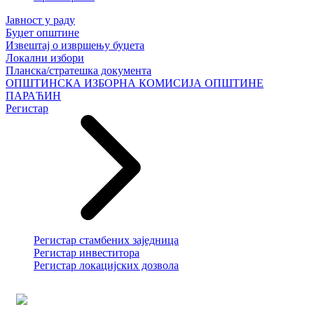
Јавност у раду
Буџет општине
Извештај о извршењу буџета
Локални избори
Планска/стратешка документа
ОПШТИНСКА ИЗБОРНА КОМИСИЈА ОПШТИНЕ
ПАРАЋИН
Регистар
Регистар стамбених заједница
Регистар инвеститора
Регистар локацијских дозвола