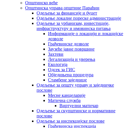
Општинско веће
Општинска управа општине Параћин
Одељење за финансије и буџет
Одељење локалне пореске администрације
Одељење за урбанизам, инвестиције,
инфраструктуру и имовинска питања
Информације о локацији и локацијске
дозволе
Грађевинске дозволе
Заузеће јавне површине
Захтеви
Легализација и уверења
Екологија
Одсек за ГИС
Обједињена процедура
Стамбене заједнице
Oдељење за општу управу и заједничке
послове
Месне канцеларије
Матична служба
Виртуелни матичар
Одељење за скупштинске и нормативне
послове
Одељење за инспекцијске послове
Грађевинска инспекција