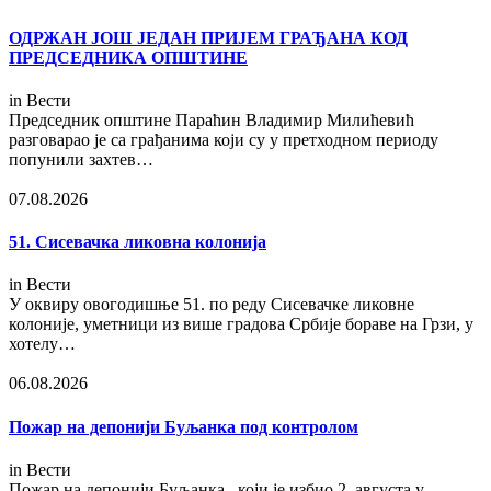
ОДРЖАН ЈОШ ЈЕДАН ПРИЈЕМ ГРАЂАНА КОД
ПРЕДСЕДНИКА ОПШТИНЕ
in
Вести
Председник општине Параћин Владимир Милићевић
разговарао је са грађанима који су у претходном периоду
попунили захтев…
07.08.2026
51. Сисевачка ликовна колонија
in
Вести
У оквиру овогодишње 51. по реду Сисевачке ликовне
колоније, уметници из више градова Србије бораве на Грзи, у
хотелу…
06.08.2026
Пожар на депонији Буљанка под контролом
in
Вести
Пожар на депонији Буљанка,, који је избио 2. августа у