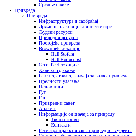
Средње школе
Привреда
Привреда
Инфраструктура и саобраћај
Државне олакшице за инвеститоре
Људски ресурси
Природни ресурси
Постојећа привреда
Brownfield локације
Hall Stofara
Hall Buducnost
Greenfield локације
Хале за издавање
Базе података од значаја за развој привреде
Предности улагања
Ценовници
Гуп
Гис
Привредни савет
Aнализе
Информације од значаја за привреду
Јавни позиви
Контакти
Регистрација оснивања привредног субјекта
Сајмови које су пољопривредници општине