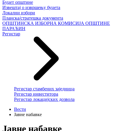
Буџет општине
Извештај о извршењу буџета
Локални избори
Планска/стратешка документа
ОПШТИНСКА ИЗБОРНА КОМИСИЈА ОПШТИНЕ
ПАРАЋИН
Регистар
Регистар стамбених заједница
Регистар инвеститора
Регистар локацијских дозвола
Вести
Јавне набавке
Јавне набавке