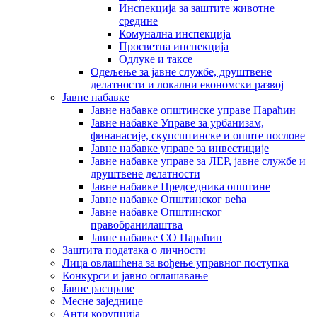
Инспекција за заштите животне
средине
Комунална инспекција
Просветна инспекција
Одлуке и таксе
Одељење за јавне службе, друштвене
делатности и локални економски развој
Јавне набавке
Јавне набавке општинске управе Параћин
Јавне набавке Управе за урбанизам,
финанасије, скупсштинске и опште послове
Јавне набавке управе за инвестиције
Јавне набавке управе за ЛЕР, јавне службе и
друштвене делатности
Јавне набавке Председника општине
Јавне набавке Општинског већа
Јавне набавке Општинског
правобранилаштва
Јавне набавке СО Параћин
Заштита података о личности
Лица овлашћена за вођење управног поступка
Конкурси и јавно оглашавање
Јавне расправе
Месне заједнице
Анти корупција