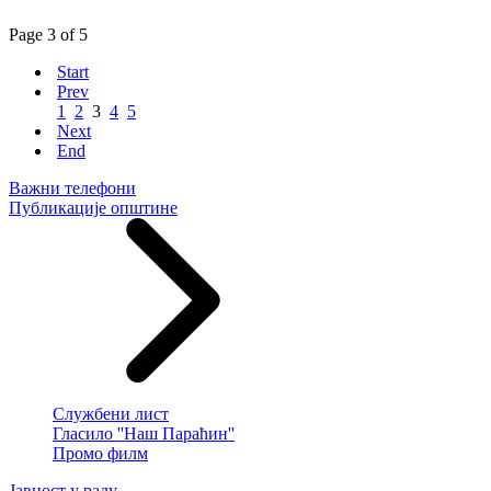
Page 3 of 5
Start
Prev
1
2
3
4
5
Next
End
Важни телефони
Публикације општине
Службени лист
Гласило ''Наш Параћин''
Промо филм
Јавност у раду