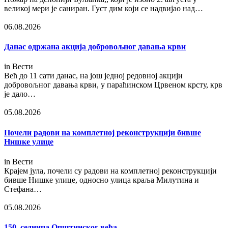
великој мери је саниран. Густ дим који се надвијао над…
06.08.2026
Данас одржана акција добровољног давања крви
in
Вести
Већ до 11 сати данас, на још једној редовној акцији
добровољног давања крви, у параћинском Црвеном крсту, крв
је дало…
05.08.2026
Почели радови на комплетној реконструкцији бивше
Нишке улице
in
Вести
Крајем јула, почели су радови на комплетној реконструкцији
бивше Нишке улице, односно улица краља Милутина и
Стефана…
05.08.2026
150. седница Општинског већа