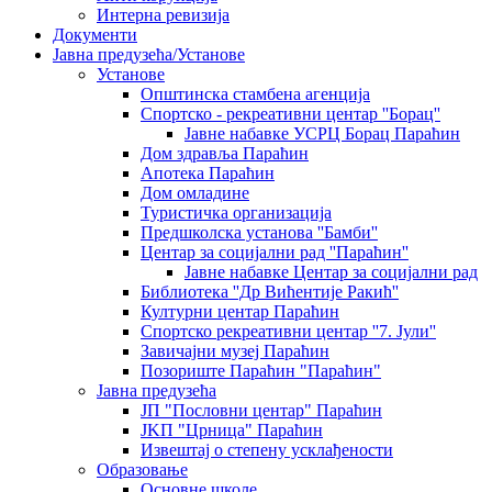
Интерна ревизија
Документи
Јавна предузећа/Установе
Установе
Општинскa стамбенa агенцијa
Спортско - рекреативни центар ''Борац''
Јавне набавке УСРЦ Борац Параћин
Дом здравља Параћин
Апотека Параћин
Дом омладине
Туристичка организација
Предшколска установа ''Бамби''
Центар за социјални рад ''Параћин''
Јавне набавке Центар за социјални рад
Библиотека ''Др Вићентије Ракић''
Културни центар Параћин
Спортско рекреативни центар ''7. Јули''
Завичајни музеј Параћин
Позориште Параћин "Параћин"
Јавна предузећа
ЈП "Пословни центар" Параћин
ЈKП "Црница" Параћин
Извештај о степену усклађености
Образовање
Основне школе