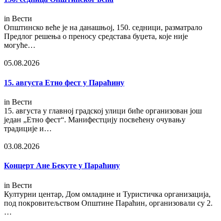
in
Вести
Општинско веће је на данашњој, 150. седници, разматрало
Предлог решења о преносу средстава буџета, које није
могуће…
05.08.2026
15. августа Етно фест у Параћину
in
Вести
15. августа у главној градској улици биће организован још
један „Етно фест“. Манифестцију посвећену очувању
традиције и…
03.08.2026
Концерт Ане Бекуте у Параћину
in
Вести
Културни центар, Дом омладине и Туристичка организација,
под покровитељством Општине Параћин, организовали су 2.
…