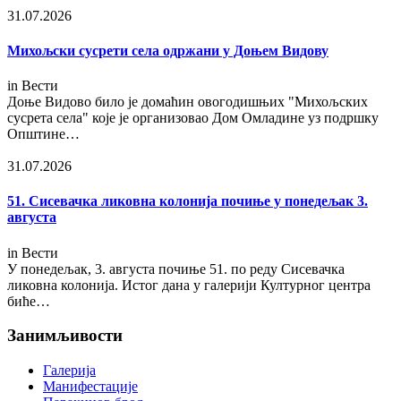
31.07.2026
Михољски сусрети села одржани у Доњем Видову
in
Вести
Доње Видово било је домаћин овогодишњих "Михољских
сусрета села" које је организовао Дом Омладине уз подршку
Општине…
31.07.2026
51. Сисевачка ликовна колонија почиње у понедељак 3.
августа
in
Вести
У понедељак, 3. августа почиње 51. по реду Сисевачка
ликовна колонија. Истог дана у галерији Културног центра
биће…
Занимљивости
Галерија
Манифестације