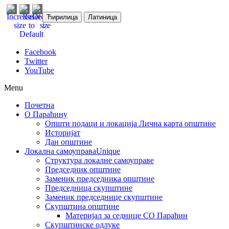
Ћирилица
Латиница
Facebook
Twitter
YouTube
Menu
Почетна
О Параћину
Општи подаци и локација
Лична карта општине
Историјат
Дан општине
Локална самоуправа
Unique
Структура локалне самоуправе
Председник општине
Заменик председника општине
Председница скупштине
Заменик председнице скупштине
Скупштина општине
Материјал за седнице СО Параћин
Скупштинске одлуке