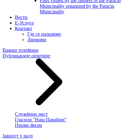
Fairs visited by the farmers of the Paracin
Municipality organized by the Paracin
Municipality
Вести
E-Услуге
Контакт
Где се налазимо
Линкови
Важни телефони
Публикације општине
Службени лист
Гласило ''Наш Параћин''
Промо филм
Јавност у раду