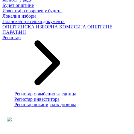
Буџет општине
Извештај о извршењу буџета
Локални избори
Планска/стратешка документа
ОПШТИНСКА ИЗБОРНА КОМИСИЈА ОПШТИНЕ
ПАРАЋИН
Регистар
Регистар стамбених заједница
Регистар инвеститора
Регистар локацијских дозвола