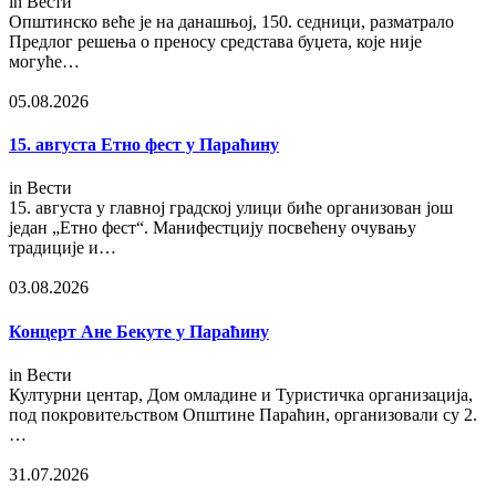
in
Вести
Општинско веће је на данашњој, 150. седници, разматрало
Предлог решења о преносу средстава буџета, које није
могуће…
05.08.2026
15. августа Етно фест у Параћину
in
Вести
15. августа у главној градској улици биће организован још
један „Етно фест“. Манифестцију посвећену очувању
традиције и…
03.08.2026
Концерт Ане Бекуте у Параћину
in
Вести
Културни центар, Дом омладине и Туристичка организација,
под покровитељством Општине Параћин, организовали су 2.
…
31.07.2026