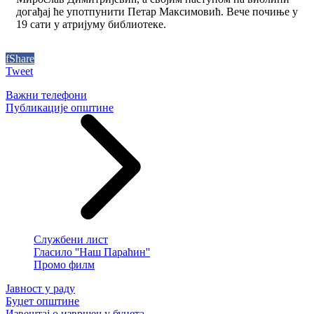
догађај ће употпунити Петар Максимовић. Вече почиње у
19 сати у атријуму библиотеке.
f
Share
Tweet
Важни телефони
Публикације општине
Службени лист
Гласило ''Наш Параћин''
Промо филм
Јавност у раду
Буџет општине
Извештај о извршењу буџета