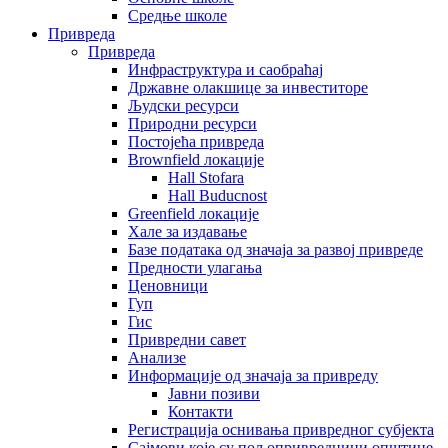
Средње школе
Привреда
Привреда
Инфраструктура и саобраћај
Државне олакшице за инвеститоре
Људски ресурси
Природни ресурси
Постојећа привреда
Brownfield локације
Hall Stofara
Hall Buducnost
Greenfield локације
Хале за издавање
Базе података од значаја за развој привреде
Предности улагања
Ценовници
Гуп
Гис
Привредни савет
Aнализе
Информације од значаја за привреду
Јавни позиви
Контакти
Регистрација оснивања привредног субјекта
Сајмови које су пољопривредници општине