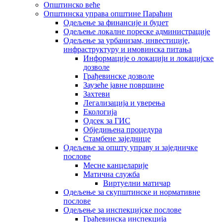
Општинско веће
Општинска управа општине Параћин
Одељење за финансије и буџет
Одељење локалне пореске администрације
Одељење за урбанизам, инвестиције,
инфраструктуру и имовинска питања
Информације о локацији и локацијске
дозволе
Грађевинске дозволе
Заузеће јавне површине
Захтеви
Легализација и уверења
Екологија
Одсек за ГИС
Обједињена процедура
Стамбене заједнице
Oдељење за општу управу и заједничке
послове
Месне канцеларије
Матична служба
Виртуелни матичар
Одељење за скупштинске и нормативне
послове
Одељење за инспекцијске послове
Грађевинска инспекција