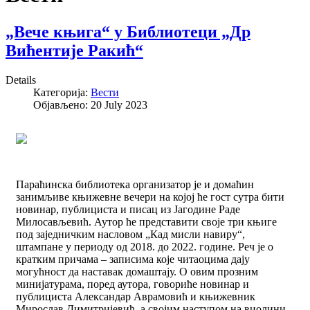
„Вече књига“ у Библиотеци „Др
Вићентије Ракић“
Details
Категорија:
Вести
Објављено: 20 July 2023
Параћинска библиотека организатор је и домаћин
занимљиве књижевне вечери на којој ће гост сутра бити
новинар, публициста и писац из Јагодине Раде
Милосављевић. Аутор ће представити своје три књиге
под заједничким насловом „Кад мисли навиру“,
штампане у периоду од 2018. до 2022. године. Реч је о
кратким причама – записима које читаоцима дају
могућност да наставак домаштају. О овим прозним
минијатурама, поред аутора, говориће новинар и
публициста Александар Аврамовић и књижевник
Мирослав Димитријевић, а својим наступом на виолини