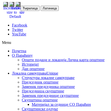
Ћирилица
Латиница
Facebook
Twitter
YouTube
Menu
Почетна
О Параћину
Општи подаци и локација
Лична карта општине
Историјат
Дан општине
Локална самоуправа
Unique
Структура локалне самоуправе
Председник општине
Заменик председника општине
Председница скупштине
Заменик председнице скупштине
Скупштина општине
Материјал за седнице СО Параћин
Скупштинске одлуке