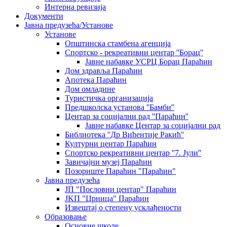
Интерна ревизија
Документи
Јавна предузећа/Установе
Установе
Општинскa стамбенa агенцијa
Спортско - рекреативни центар ''Борац''
Јавне набавке УСРЦ Борац Параћин
Дом здравља Параћин
Апотека Параћин
Дом омладине
Туристичка организација
Предшколска установа ''Бамби''
Центар за социјални рад ''Параћин''
Јавне набавке Центар за социјални рад
Библиотека ''Др Вићентије Ракић''
Културни центар Параћин
Спортско рекреативни центар ''7. Јули''
Завичајни музеј Параћин
Позориште Параћин "Параћин"
Јавна предузећа
ЈП "Пословни центар" Параћин
ЈKП "Црница" Параћин
Извештај о степену усклађености
Образовање
Основне школе