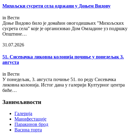
Михољски сусрети села одржани у Доњем Видову
in
Вести
Доње Видово било је домаћин овогодишњих "Михољских
сусрета села" које је организовао Дом Омладине уз подршку
Општине…
31.07.2026
51. Сисевачка ликовна колонија почиње у понедељак 3.
августа
in
Вести
У понедељак, 3. августа почиње 51. по реду Сисевачка
ликовна колонија. Истог дана у галерији Културног центра
биће…
Занимљивости
Галерија
Манифестације
Паракинов брод
Васина торта