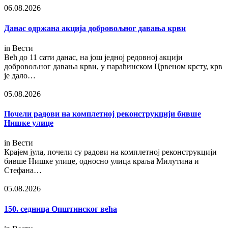
06.08.2026
Данас одржана акција добровољног давања крви
in
Вести
Већ до 11 сати данас, на још једној редовној акцији
добровољног давања крви, у параћинском Црвеном крсту, крв
је дало…
05.08.2026
Почели радови на комплетној реконструкцији бивше
Нишке улице
in
Вести
Крајем јула, почели су радови на комплетној реконструкцији
бивше Нишке улице, односно улица краља Милутина и
Стефана…
05.08.2026
150. седница Општинског већа