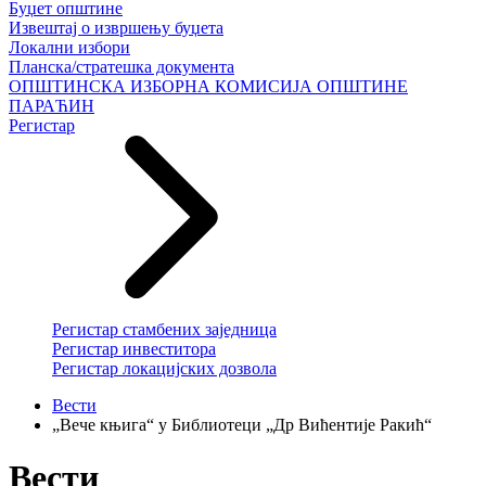
Буџет општине
Извештај о извршењу буџета
Локални избори
Планска/стратешка документа
ОПШТИНСКА ИЗБОРНА КОМИСИЈА ОПШТИНЕ
ПАРАЋИН
Регистар
Регистар стамбених заједница
Регистар инвеститора
Регистар локацијских дозвола
Вести
„Вече књига“ у Библиотеци „Др Вићентије Ракић“
Вести