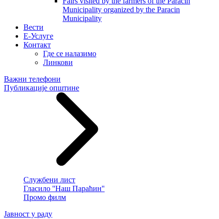
Fairs visited by the farmers of the Paracin
Municipality organized by the Paracin
Municipality
Вести
E-Услуге
Контакт
Где се налазимо
Линкови
Важни телефони
Публикације општине
Службени лист
Гласило ''Наш Параћин''
Промо филм
Јавност у раду