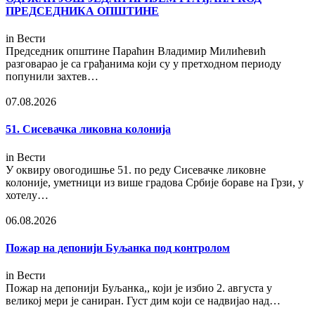
ПРЕДСЕДНИКА ОПШТИНЕ
in
Вести
Председник општине Параћин Владимир Милићевић
разговарао је са грађанима који су у претходном периоду
попунили захтев…
07.08.2026
51. Сисевачка ликовна колонија
in
Вести
У оквиру овогодишње 51. по реду Сисевачке ликовне
колоније, уметници из више градова Србије бораве на Грзи, у
хотелу…
06.08.2026
Пожар на депонији Буљанка под контролом
in
Вести
Пожар на депонији Буљанка,, који је избио 2. августа у
великој мери је саниран. Густ дим који се надвијао над…