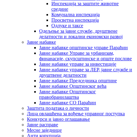
Инспекција за заштите животне
средине
Комунална инспекција
Просветна инспекција
Одлуке и таксе
Одељење за јавне службе, друштвене
делатности и локални економски развој
Јавне набавке
Јавне набавке општинске управе Параћин
Јавне набавке Управе за урбанизам,
финанасије, скупсштинске и опште послове
Јавне набавке управе за инвестиције
Јавне набавке управе за ЛЕР, јавне службе и
друштвене делатности
Јавне набавке Председника општине
Јавне набавке Општинског већа
Јавне набавке Општинског
правобранилаштва
Јавне набавке СО Параћин
Заштита података о личности
Лица овлашћена за вођење управног поступка
Конкурси и јавно оглашавање
Јавне расправе
Месне заједнице
Анти корупција