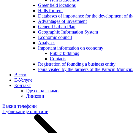
Greenfield locations
Halls for rent
Databases of importance for the development of 
Advantages of investment
General Urban Plan
Geographic Information System
Еconomic council
Analyses
Important information on economy
Public biddings
Contacts
Registration of founding a business entity
Fairs visited by the farmers of the Paracin Municip
Вести
E-Услуге
Контакт
Где се налазимо
Линкови
Важни телефони
Публикације општине