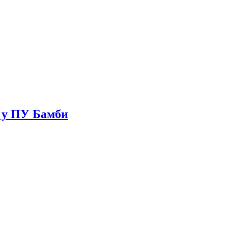
е у ПУ Бамби