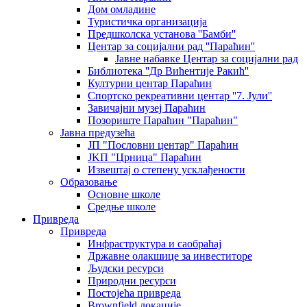
Дом омладине
Туристичка организација
Предшколска установа ''Бамби''
Центар за социјални рад ''Параћин''
Јавне набавке Центар за социјални рад
Библиотека ''Др Вићентије Ракић''
Културни центар Параћин
Спортско рекреативни центар ''7. Јули''
Завичајни музеј Параћин
Позориште Параћин "Параћин"
Јавна предузећа
ЈП "Пословни центар" Параћин
ЈKП "Црница" Параћин
Извештај о степену усклађености
Образовање
Основне школе
Средње школе
Привреда
Привреда
Инфраструктура и саобраћај
Државне олакшице за инвеститоре
Људски ресурси
Природни ресурси
Постојећа привреда
Brownfield локације