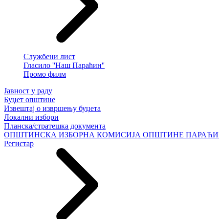
Службени лист
Гласило ''Наш Параћин''
Промо филм
Јавност у раду
Буџет општине
Извештај о извршењу буџета
Локални избори
Планска/стратешка документа
ОПШТИНСКА ИЗБОРНА КОМИСИЈА ОПШТИНЕ ПАРАЋ
Регистар