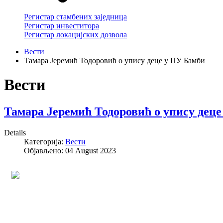
Регистар стамбених заједница
Регистар инвеститора
Регистар локацијских дозвола
Вести
Тамара Јеремић Тодоровић о упису деце у ПУ Бамби
Вести
Тамара Јеремић Тодоровић о упису дец
Details
Категорија:
Вести
Објављено: 04 August 2023