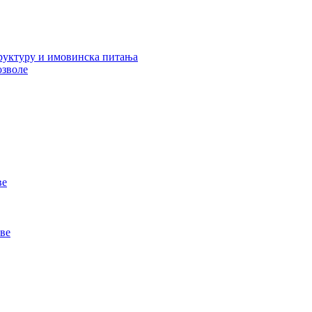
руктуру и имовинска питања
озволе
ве
ве