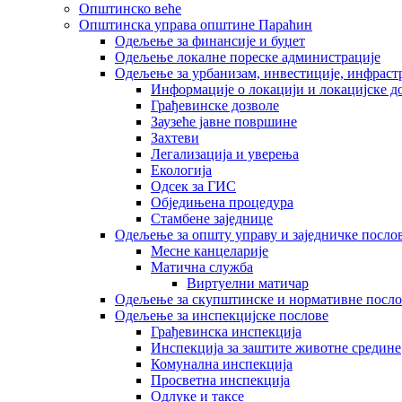
Општинско веће
Општинска управа општине Параћин
Одељење за финансије и буџет
Одељење локалне пореске администрације
Одељење за урбанизам, инвестиције, инфраст
Информације о локацији и локацијске д
Грађевинске дозволе
Заузеће јавне површине
Захтеви
Легализација и уверења
Екологија
Одсек за ГИС
Обједињена процедура
Стамбене заједнице
Oдељење за општу управу и заједничке посло
Месне канцеларије
Матична служба
Виртуелни матичар
Одељење за скупштинске и нормативне посло
Одељење за инспекцијске послове
Грађевинска инспекција
Инспекција за заштите животне средине
Комунална инспекција
Просветна инспекција
Одлуке и таксе