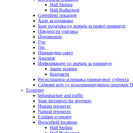
Hall Stofara
Hall Buducnost
Greenfield локације
Хале за издавање
Базе података од значаја за развој привреде
Предности улагања
Ценовници
Гуп
Гис
Привредни савет
Aнализе
Информације од значаја за привреду
Јавни позиви
Контакти
Регистрација оснивања привредног субјекта
Сајмови које су пољопривредници општине П
Economy
Infrastructure and traffic
State incentives for investors
Human resources
Natural resources
Existing economy
Brownfield locations
Hall Stofara
Hall Buducnost