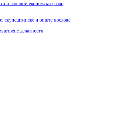
ти и локални економски развој
је, скупсштинске и опште послове
друштвене делатности