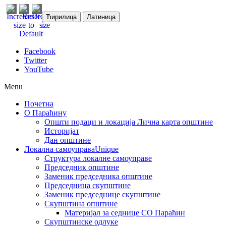
Ћирилица
Латиница
Facebook
Twitter
YouTube
Menu
Почетна
О Параћину
Општи подаци и локација
Лична карта општине
Историјат
Дан општине
Локална самоуправа
Unique
Структура локалне самоуправе
Председник општине
Заменик председника општине
Председница скупштине
Заменик председнице скупштине
Скупштина општине
Материјал за седнице СО Параћин
Скупштинске одлуке