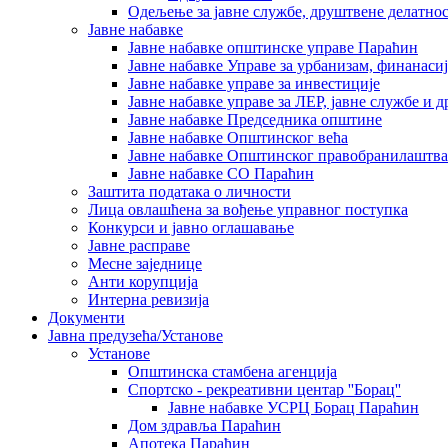
Одељење за јавне службе, друштвене делатнос
Јавне набавке
Јавне набавке општинске управе Параћин
Јавне набавке Управе за урбанизам, финанаси
Јавне набавке управе за инвестиције
Јавне набавке управе за ЛЕР, јавне службе и 
Јавне набавке Председника општине
Јавне набавке Општинског већа
Јавне набавке Општинског правобранилаштва
Јавне набавке СО Параћин
Заштита података о личности
Лица овлашћена за вођење управног поступка
Конкурси и јавно оглашавање
Јавне расправе
Месне заједнице
Анти корупција
Интерна ревизија
Документи
Јавна предузећа/Установе
Установе
Општинскa стамбенa агенцијa
Спортско - рекреативни центар ''Борац''
Јавне набавке УСРЦ Борац Параћин
Дом здравља Параћин
Апотека Параћин