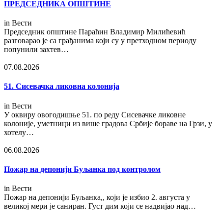
ПРЕДСЕДНИКА ОПШТИНЕ
in
Вести
Председник општине Параћин Владимир Милићевић
разговарао је са грађанима који су у претходном периоду
попунили захтев…
07.08.2026
51. Сисевачка ликовна колонија
in
Вести
У оквиру овогодишње 51. по реду Сисевачке ликовне
колоније, уметници из више градова Србије бораве на Грзи, у
хотелу…
06.08.2026
Пожар на депонији Буљанка под контролом
in
Вести
Пожар на депонији Буљанка,, који је избио 2. августа у
великој мери је саниран. Густ дим који се надвијао над…