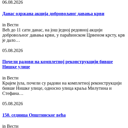
06.08.2026
Данас одржана акција добровољног давања крви
in
Вести
Већ до 11 сати данас, на још једној редовној акцији
добровољног давања крви, у параћинском Црвеном крсту, крв
је дало…
05.08.2026
Почели радови на комплетној реконструкцији бивше
Нишке улице
in
Вести
Крајем јула, почели су радови на комплетној реконструкцији
бивше Нишке улице, односно улица краља Милутина и
Стефана…
05.08.2026
150. седница Општинског већа
in
Вести