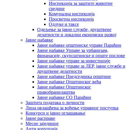
Инспекција за заштите животне
средине
Комунална инспекција
Просветна инспекција
Одлуке и таксе
Одељење за јавне службе, друштвене
делатности и локални економски развој
Јавне набавке
Јавне набавке општинске управе Параћин
Јавне набавке Управе за урбанизам,
финанасије, скупсштинске и опште послове
Јавне набавке управе за инвестиције
Јавне набавке управе за ЛЕР, јавне службе и
друштвене делатности
Јавне набавке Председника општине
Јавне набавке Општинског већа
Јавне набавке Општинског
правобранилаштва
Јавне набавке СО Параћин
Заштита података о личности
Лица овлашћена за вођење управног поступка
Конкурси и јавно оглашавање
Јавне расправе
Месне заједнице
Анти корупција