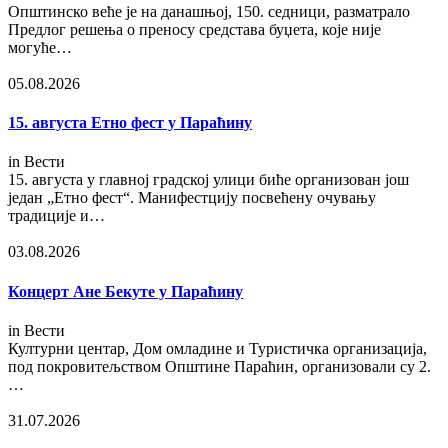
Општинско веће је на данашњој, 150. седници, разматрало
Предлог решења о преносу средстава буџета, које није
могуће…
05.08.2026
15. августа Етно фест у Параћину
in
Вести
15. августа у главној градској улици биће организован још
један „Етно фест“. Манифестцију посвећену очувању
традиције и…
03.08.2026
Концерт Ане Бекуте у Параћину
in
Вести
Културни центар, Дом омладине и Туристичка организација,
под покровитељством Општине Параћин, организовали су 2.
…
31.07.2026