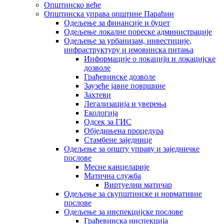
Општинско веће
Општинска управа општине Параћин
Одељење за финансије и буџет
Одељење локалне пореске администрације
Одељење за урбанизам, инвестиције,
инфраструктуру и имовинска питања
Информације о локацији и локацијске
дозволе
Грађевинске дозволе
Заузеће јавне површине
Захтеви
Легализација и уверења
Екологија
Одсек за ГИС
Обједињена процедура
Стамбене заједнице
Oдељење за општу управу и заједничке
послове
Месне канцеларије
Матична служба
Виртуелни матичар
Одељење за скупштинске и нормативне
послове
Одељење за инспекцијске послове
Грађевинска инспекција