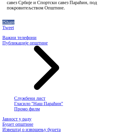
савез Србије и Спортски савез Параћин, под
покровитељством Општине.
f
Share
Tweet
Важни телефони
Публикације општине
Службени лист
Гласило ''Наш Параћин''
Промо филм
Јавност у раду
Буџет општине
Извештај о извршењу буџета