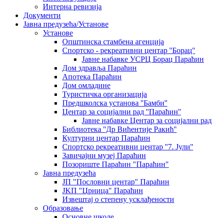
Интерна ревизија
Документи
Јавна предузећа/Установе
Установе
Општинскa стамбенa агенцијa
Спортско - рекреативни центар ''Борац''
Јавне набавке УСРЦ Борац Параћин
Дом здравља Параћин
Апотека Параћин
Дом омладине
Туристичка организација
Предшколска установа ''Бамби''
Центар за социјални рад ''Параћин''
Јавне набавке Центар за социјални рад
Библиотека ''Др Вићентије Ракић''
Културни центар Параћин
Спортско рекреативни центар ''7. Јули''
Завичајни музеј Параћин
Позориште Параћин "Параћин"
Јавна предузећа
ЈП "Пословни центар" Параћин
ЈKП "Црница" Параћин
Извештај о степену усклађености
Образовање
Основне школе