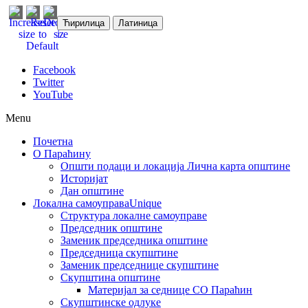
Ћирилица
Латиница
Facebook
Twitter
YouTube
Menu
Почетна
О Параћину
Општи подаци и локација
Лична карта општине
Историјат
Дан општине
Локална самоуправа
Unique
Структура локалне самоуправе
Председник општине
Заменик председника општине
Председница скупштине
Заменик председнице скупштине
Скупштина општине
Материјал за седнице СО Параћин
Скупштинске одлуке