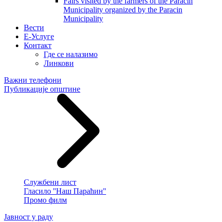
Fairs visited by the farmers of the Paracin
Municipality organized by the Paracin
Municipality
Вести
E-Услуге
Контакт
Где се налазимо
Линкови
Важни телефони
Публикације општине
Службени лист
Гласило ''Наш Параћин''
Промо филм
Јавност у раду