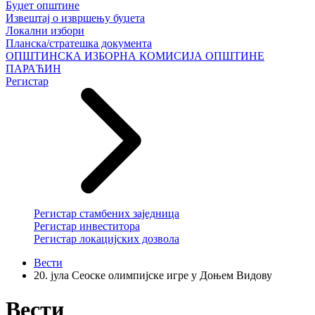
Буџет општине
Извештај о извршењу буџета
Локални избори
Планска/стратешка документа
ОПШТИНСКА ИЗБОРНА КОМИСИЈА ОПШТИНЕ
ПАРАЋИН
Регистар
Регистар стамбених заједница
Регистар инвеститора
Регистар локацијских дозвола
Вести
20. јула Сеоске олимпијске игре у Доњем Видову
Вести