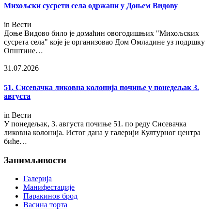
Михољски сусрети села одржани у Доњем Видову
in
Вести
Доње Видово било је домаћин овогодишњих "Михољских
сусрета села" које је организовао Дом Омладине уз подршку
Општине…
31.07.2026
51. Сисевачка ликовна колонија почиње у понедељак 3.
августа
in
Вести
У понедељак, 3. августа почиње 51. по реду Сисевачка
ликовна колонија. Истог дана у галерији Културног центра
биће…
Занимљивости
Галерија
Манифестације
Паракинов брод
Васина торта