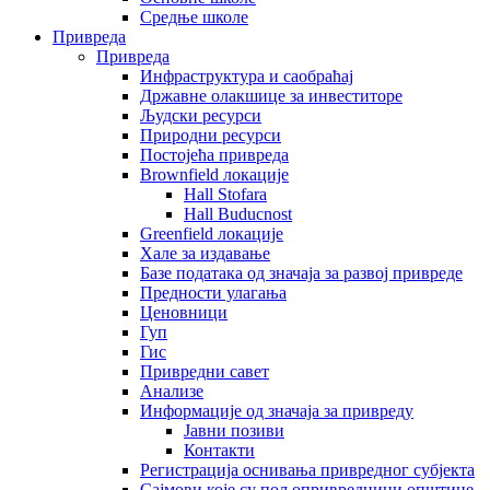
Средње школе
Привреда
Привреда
Инфраструктура и саобраћај
Државне олакшице за инвеститоре
Људски ресурси
Природни ресурси
Постојећа привреда
Brownfield локације
Hall Stofara
Hall Buducnost
Greenfield локације
Хале за издавање
Базе података од значаја за развој привреде
Предности улагања
Ценовници
Гуп
Гис
Привредни савет
Aнализе
Информације од значаја за привреду
Јавни позиви
Контакти
Регистрација оснивања привредног субјекта
Сајмови које су пољопривредници општине