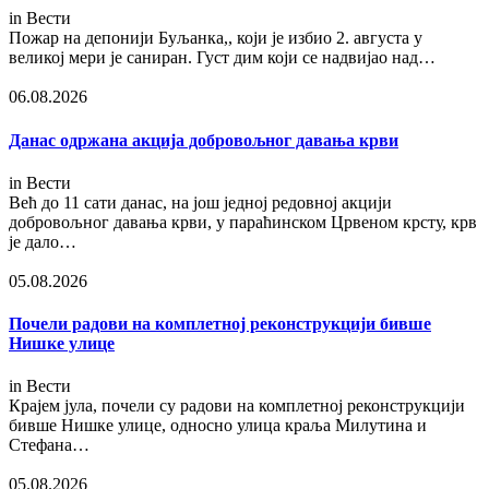
in
Вести
Пожар на депонији Буљанка,, који је избио 2. августа у
великој мери је саниран. Густ дим који се надвијао над…
06.08.2026
Данас одржана акција добровољног давања крви
in
Вести
Већ до 11 сати данас, на још једној редовној акцији
добровољног давања крви, у параћинском Црвеном крсту, крв
је дало…
05.08.2026
Почели радови на комплетној реконструкцији бивше
Нишке улице
in
Вести
Крајем јула, почели су радови на комплетној реконструкцији
бивше Нишке улице, односно улица краља Милутина и
Стефана…
05.08.2026