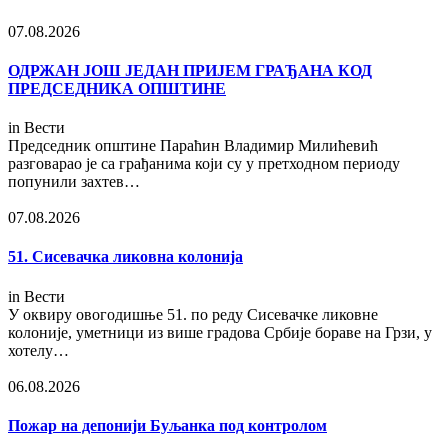
07.08.2026
ОДРЖАН ЈОШ ЈЕДАН ПРИЈЕМ ГРАЂАНА КОД
ПРЕДСЕДНИКА ОПШТИНЕ
in
Вести
Председник општине Параћин Владимир Милићевић
разговарао је са грађанима који су у претходном периоду
попунили захтев…
07.08.2026
51. Сисевачка ликовна колонија
in
Вести
У оквиру овогодишње 51. по реду Сисевачке ликовне
колоније, уметници из више градова Србије бораве на Грзи, у
хотелу…
06.08.2026
Пожар на депонији Буљанка под контролом