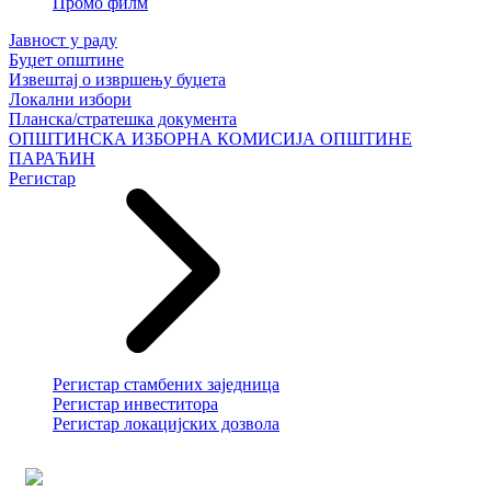
Промо филм
Јавност у раду
Буџет општине
Извештај о извршењу буџета
Локални избори
Планска/стратешка документа
ОПШТИНСКА ИЗБОРНА КОМИСИЈА ОПШТИНЕ
ПАРАЋИН
Регистар
Регистар стамбених заједница
Регистар инвеститора
Регистар локацијских дозвола