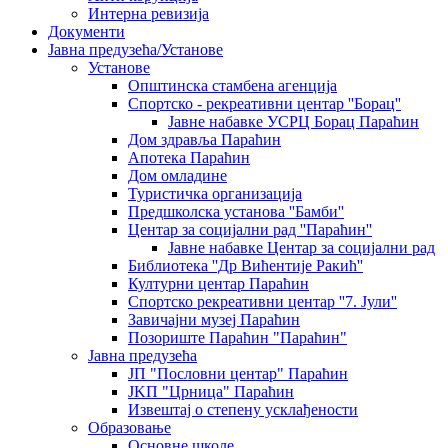
Интерна ревизија
Документи
Јавна предузећа/Установе
Установе
Општинскa стамбенa агенцијa
Спортско - рекреативни центар ''Борац''
Јавне набавке УСРЦ Борац Параћин
Дом здравља Параћин
Апотека Параћин
Дом омладине
Туристичка организација
Предшколска установа ''Бамби''
Центар за социјални рад ''Параћин''
Јавне набавке Центар за социјални рад
Библиотека ''Др Вићентије Ракић''
Културни центар Параћин
Спортско рекреативни центар ''7. Јули''
Завичајни музеј Параћин
Позориште Параћин "Параћин"
Јавна предузећа
ЈП "Пословни центар" Параћин
ЈKП "Црница" Параћин
Извештај о степену усклађености
Образовање
Основне школе