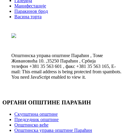
Галерија
Манифестације
Паракинов брод
Васина торта
Општинска управа општине Параћин , Томе
Живановића 10. ,35250 Параћин , Србија
телефон +381 35 563 601 , факс +381 35 563 165, E-
mail:
This email address is being protected from spambots.
You need JavaScript enabled to view it.
ОРГАНИ ОПШТИНЕ ПАРАЋИН
Скупштина општине
Председник општине
Општинско веће
Општинска управа општине Параћин