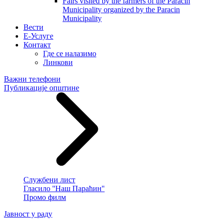
Fairs visited by the farmers of the Paracin
Municipality organized by the Paracin
Municipality
Вести
E-Услуге
Контакт
Где се налазимо
Линкови
Важни телефони
Публикације општине
Службени лист
Гласило ''Наш Параћин''
Промо филм
Јавност у раду