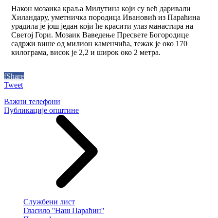
Након мозаика краља Милутина који су већ даривали
Хиландару, уметничка породица Ивановић из Параћина
урадила је још један који ће красити улаз манастира на
Светој Гори. Мозаик Ваведење Пресвете Богородице
садржи више од милион каменчића, тежак је око 170
килограма, висок је 2,2 и широк око 2 метра.
f
Share
Tweet
Важни телефони
Публикације општине
Службени лист
Гласило ''Наш Параћин''