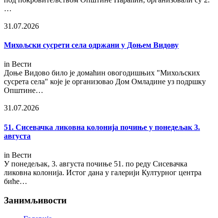
…
31.07.2026
Михољски сусрети села одржани у Доњем Видову
in
Вести
Доње Видово било је домаћин овогодишњих "Михољских
сусрета села" које је организовао Дом Омладине уз подршку
Општине…
31.07.2026
51. Сисевачка ликовна колонија почиње у понедељак 3.
августа
in
Вести
У понедељак, 3. августа почиње 51. по реду Сисевачка
ликовна колонија. Истог дана у галерији Културног центра
биће…
Занимљивости