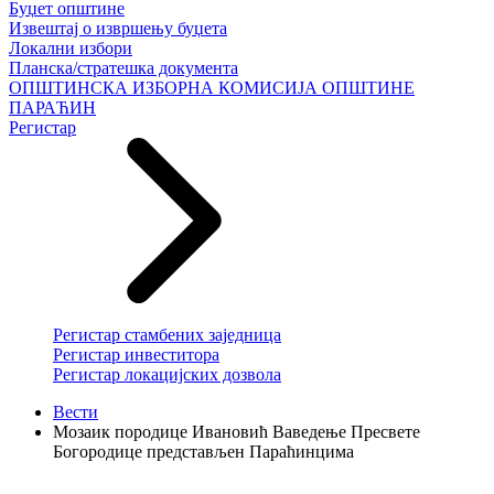
Буџет општине
Извештај о извршењу буџета
Локални избори
Планска/стратешка документа
ОПШТИНСКА ИЗБОРНА КОМИСИЈА ОПШТИНЕ
ПАРАЋИН
Регистар
Регистар стамбених заједница
Регистар инвеститора
Регистар локацијских дозвола
Вести
Мозаик породице Ивановић Ваведење Пресвете
Богородице представљен Параћинцима