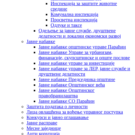
Инспекција за заштите животне
средине
Комунална инспекција
Просветна инспекција
Одлуке и таксе
Одељење за јавне службе, друштвене
делатности и локални економски развој
Јавне набавке
Јавне набавке општинске управе Параћин
Јавне набавке Управе за урбанизам,
финанасије, скупсштинске и опште послове
Јавне набавке управе за инвестиције
Јавне набавке управе за ЛЕР, јавне службе и
друштвене делатности
Јавне набавке Председника општине
Јавне набавке Општинског већа
Јавне набавке Општинског
правобранилаштва
Јавне набавке СО Параћин
Заштита података о личности
Лица овлашћена за вођење управног поступка
Конкурси и јавно оглашавање
Јавне расправе
Месне заједнице
Анти корупција