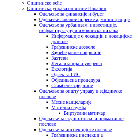
Општинско веће
Општинска управа општине Параћин
Одељење за финансије и буџет
Одељење локалне пореске администрације
Одељење за урбанизам, инвестиције,
инфраструктуру и имовинска питања
Информације о локацији и локацијске
дозволе
Грађевинске дозволе
Заузеће јавне површине
Захтеви
Легализација и уверења
Екологија
Одсек за ГИС
Обједињена процедура
Стамбене заједнице
Oдељење за општу управу и заједничке
послове
Месне канцеларије
Матична служба
Виртуелни матичар
Одељење за скупштинске и нормативне
послове
Одељење за инспекцијске послове
Грађевинска инспекција