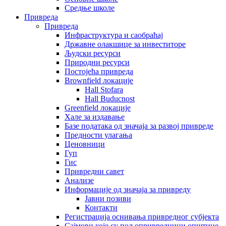
Средње школе
Привреда
Привреда
Инфраструктура и саобраћај
Државне олакшице за инвеститоре
Људски ресурси
Природни ресурси
Постојећа привреда
Brownfield локације
Hall Stofara
Hall Buducnost
Greenfield локације
Хале за издавање
Базе података од значаја за развој привреде
Предности улагања
Ценовници
Гуп
Гис
Привредни савет
Aнализе
Информације од значаја за привреду
Јавни позиви
Контакти
Регистрација оснивања привредног субјекта
Сајмови које су пољопривредници општине