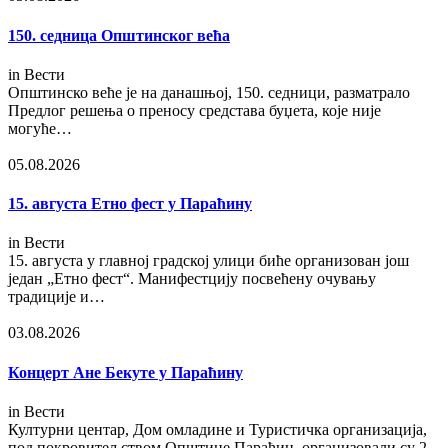
150. седница Општинског већа
in
Вести
Општинско веће је на данашњој, 150. седници, разматрало
Предлог решења о преносу средстава буџета, које није
могуће…
05.08.2026
15. августа Етно фест у Параћину
in
Вести
15. августа у главној градској улици биће организован још
један „Етно фест“. Манифестцију посвећену очувању
традиције и…
03.08.2026
Концерт Ане Бекуте у Параћину
in
Вести
Културни центар, Дом омладине и Туристичка организација,
под покровитељством Општине Параћин, организовали су 2.