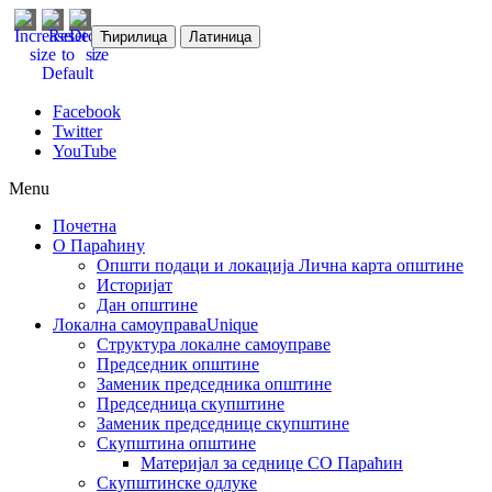
Ћирилица
Латиница
Facebook
Twitter
YouTube
Menu
Почетна
О Параћину
Општи подаци и локација
Лична карта општине
Историјат
Дан општине
Локална самоуправа
Unique
Структура локалне самоуправе
Председник општине
Заменик председника општине
Председница скупштине
Заменик председнице скупштине
Скупштина општине
Материјал за седнице СО Параћин
Скупштинске одлуке