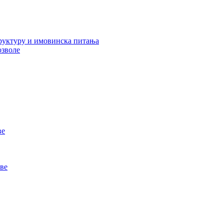
руктуру и имовинска питања
озволе
ве
ве