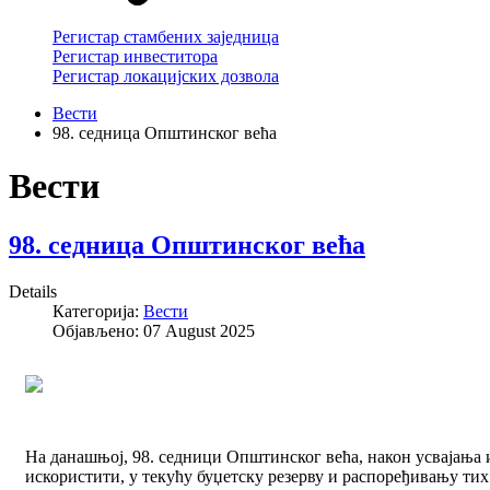
Регистар стамбених заједница
Регистар инвеститора
Регистар локацијских дозвола
Вести
98. седница Општинског већа
Вести
98. седница Општинског већа
Details
Категорија:
Вести
Објављено: 07 August 2025
На данашњој, 98. седници Општинског већа, након усвајања и
искористити, у текућу буџетску резерву и распоређивању тих