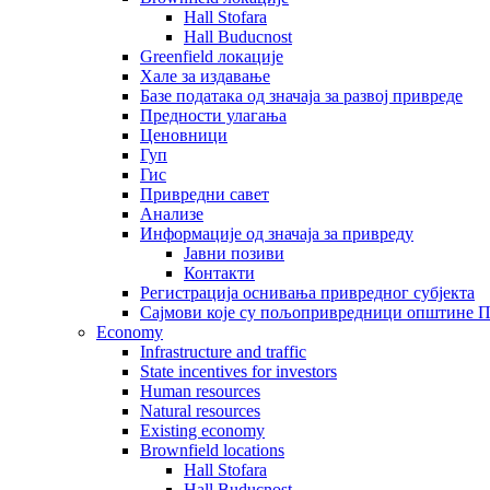
Hall Stofara
Hall Buducnost
Greenfield локације
Хале за издавање
Базе података од значаја за развој привреде
Предности улагања
Ценовници
Гуп
Гис
Привредни савет
Aнализе
Информације од значаја за привреду
Јавни позиви
Контакти
Регистрација оснивања привредног субјекта
Сајмови које су пољопривредници општине П
Economy
Infrastructure and traffic
State incentives for investors
Human resources
Natural resources
Existing economy
Brownfield locations
Hall Stofara
Hall Buducnost