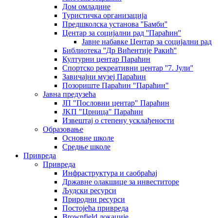
Дом омладине
Туристичка организација
Предшколска установа ''Бамби''
Центар за социјални рад ''Параћин''
Јавне набавке Центар за социјални рад
Библиотека ''Др Вићентије Ракић''
Културни центар Параћин
Спортско рекреативни центар ''7. Јули''
Завичајни музеј Параћин
Позориште Параћин "Параћин"
Јавна предузећа
ЈП "Пословни центар" Параћин
ЈKП "Црница" Параћин
Извештај о степену усклађености
Образовање
Основне школе
Средње школе
Привреда
Привреда
Инфраструктура и саобраћај
Државне олакшице за инвеститоре
Људски ресурси
Природни ресурси
Постојећа привреда
Brownfield локације