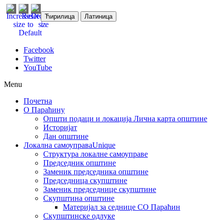
Ћирилица
Латиница
Facebook
Twitter
YouTube
Menu
Почетна
О Параћину
Општи подаци и локација
Лична карта општине
Историјат
Дан општине
Локална самоуправа
Unique
Структура локалне самоуправе
Председник општине
Заменик председника општине
Председница скупштине
Заменик председнице скупштине
Скупштина општине
Материјал за седнице СО Параћин
Скупштинске одлуке