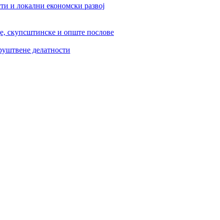
ти и локални економски развој
је, скупсштинске и опште послове
друштвене делатности