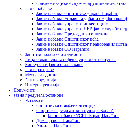
Одељење за јавне службе, друштвене делатнос
Јавне набавке
Јавне набавке општинске управе Параћин
Јавне набавке Управе за урбанизам, финанаси
Јавне набавке управе за инвестиције
Јавне набавке управе за ЛЕР, јавне службе и 
Јавне набавке Председника општине
Јавне набавке Општинског већа
Јавне набавке Општинског правобранилаштва
Јавне набавке СО Параћин
Заштита података о личности
Лица овлашћена за вођење управног поступка
Конкурси и јавно оглашавање
Јавне расправе
Месне заједнице
Анти корупција
Интерна ревизија
Документи
Јавна предузећа/Установе
Установе
Општинскa стамбенa агенцијa
Спортско - рекреативни центар ''Борац''
Јавне набавке УСРЦ Борац Параћин
Дом здравља Параћин
Апотека Параћин