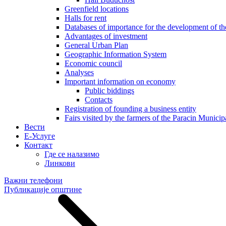
Greenfield locations
Halls for rent
Databases of importance for the development of 
Advantages of investment
General Urban Plan
Geographic Information System
Еconomic council
Analyses
Important information on economy
Public biddings
Contacts
Registration of founding a business entity
Fairs visited by the farmers of the Paracin Municip
Вести
E-Услуге
Контакт
Где се налазимо
Линкови
Важни телефони
Публикације општине