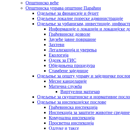
Општинско веће
Општинска управа општине Параћин
Одељење за финансије и буџет
Одељење локалне пореске администрације
Одељење за урбанизам, инвестиције, инфраст
Информације о локацији и локацијске д
Грађевинске дозволе
Заузеће јавне површине
Захтеви
Легализација и уверења
Екологија
Одсек за ГИС
Обједињена процедура
Стамбене заједнице
Oдељење за општу управу и заједничке посло
Месне канцеларије
Матична служба
Виртуелни матичар
Одељење за скупштинске и нормативне посло
Одељење за инспекцијске послове
Грађевинска инспекција
Инспекција за заштите животне средине
Комунална инспекција
Просветна инспекција
Одлуке и таксе