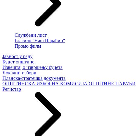
Службени лист
Гласило ''Наш Параћин''
Промо филм
Јавност у раду
Буџет општине
Извештај о извршењу буџета
Локални избори
Планска/стратешка документа
ОПШТИНСКА ИЗБОРНА КОМИСИЈА ОПШТИНЕ ПАРАЋ
Регистар