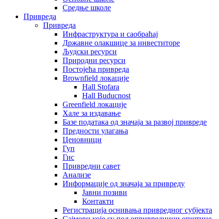
Средње школе
Привреда
Привреда
Инфраструктура и саобраћај
Државне олакшице за инвеститоре
Људски ресурси
Природни ресурси
Постојећа привреда
Brownfield локације
Hall Stofara
Hall Buducnost
Greenfield локације
Хале за издавање
Базе података од значаја за развој привреде
Предности улагања
Ценовници
Гуп
Гис
Привредни савет
Aнализе
Информације од значаја за привреду
Јавни позиви
Контакти
Регистрација оснивања привредног субјекта
Сајмови које су пољопривредници општине