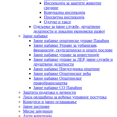
Инспекција за заштите животне
средине
Комунална инспекција
Просветна инспекција
Одлуке и таксе
Одељење за јавне службе, друштвене
делатности и локални економски развој
Јавне набавке
Јавне набавке општинске управе Параћин
Јавне набавке Управе за урбанизам,
финанасије, скупсштинске и опште послове
Јавне набавке управе за инвестиције
Јавне набавке управе за ЛЕР, јавне службе и
друштвене делатности
Јавне набавке Председника општине
Јавне набавке Општинског већа
Јавне набавке Општинског
правобранилаштва
Јавне набавке СО Параћин
Заштита података о личности
Лица овлашћена за вођење управног поступка
Конкурси и јавно оглашавање
Јавне расправе
Месне заједнице
Анти корупција