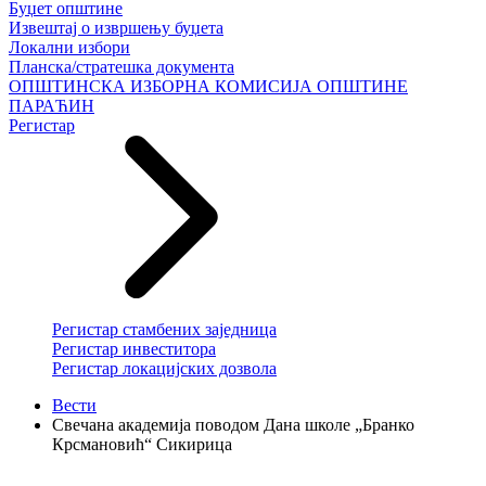
Буџет општине
Извештај о извршењу буџета
Локални избори
Планска/стратешка документа
ОПШТИНСКА ИЗБОРНА КОМИСИЈА ОПШТИНЕ
ПАРАЋИН
Регистар
Регистар стамбених заједница
Регистар инвеститора
Регистар локацијских дозвола
Вести
Свечана академија поводом Дана школе „Бранко
Крсмановић“ Сикирица