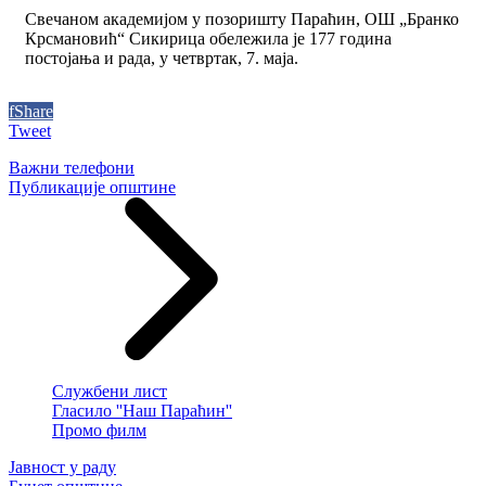
Свечаном академијом у позоришту Параћин, ОШ „Бранко
Крсмановић“ Сикирица обележила је 177 година
постојања и рада, у четвртак, 7. маја.
f
Share
Tweet
Важни телефони
Публикације општине
Службени лист
Гласило ''Наш Параћин''
Промо филм
Јавност у раду