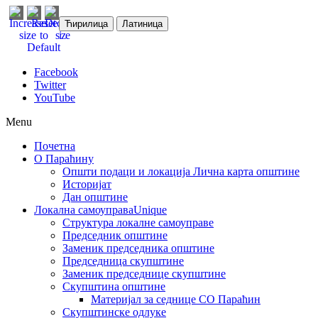
Ћирилица
Латиница
Facebook
Twitter
YouTube
Menu
Почетна
О Параћину
Општи подаци и локација
Лична карта општине
Историјат
Дан општине
Локална самоуправа
Unique
Структура локалне самоуправе
Председник општине
Заменик председника општине
Председница скупштине
Заменик председнице скупштине
Скупштина општине
Материјал за седнице СО Параћин
Скупштинске одлуке