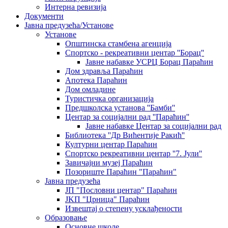
Интерна ревизија
Документи
Јавна предузећа/Установе
Установе
Општинскa стамбенa агенцијa
Спортско - рекреативни центар ''Борац''
Јавне набавке УСРЦ Борац Параћин
Дом здравља Параћин
Апотека Параћин
Дом омладине
Туристичка организација
Предшколска установа ''Бамби''
Центар за социјални рад ''Параћин''
Јавне набавке Центар за социјални рад
Библиотека ''Др Вићентије Ракић''
Културни центар Параћин
Спортско рекреативни центар ''7. Јули''
Завичајни музеј Параћин
Позориште Параћин "Параћин"
Јавна предузећа
ЈП "Пословни центар" Параћин
ЈKП "Црница" Параћин
Извештај о степену усклађености
Образовање
Основне школе