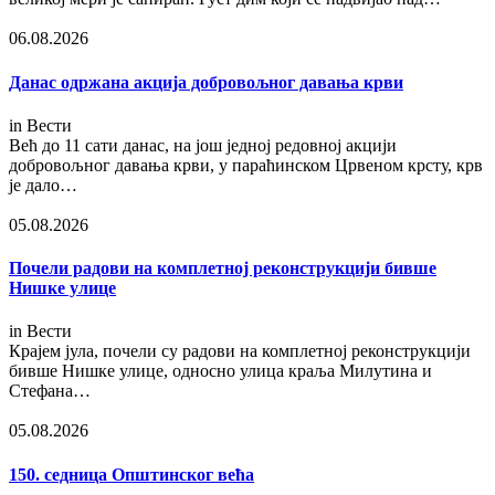
06.08.2026
Данас одржана акција добровољног давања крви
in
Вести
Већ до 11 сати данас, на још једној редовној акцији
добровољног давања крви, у параћинском Црвеном крсту, крв
је дало…
05.08.2026
Почели радови на комплетној реконструкцији бивше
Нишке улице
in
Вести
Крајем јула, почели су радови на комплетној реконструкцији
бивше Нишке улице, односно улица краља Милутина и
Стефана…
05.08.2026
150. седница Општинског већа