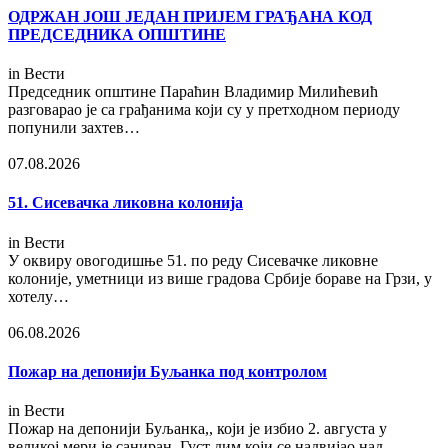
ОДРЖАН ЈОШ ЈЕДАН ПРИЈЕМ ГРАЂАНА КОД
ПРЕДСЕДНИКА ОПШТИНЕ
in
Вести
Председник општине Параћин Владимир Милићевић
разговарао је са грађанима који су у претходном периоду
попунили захтев…
07.08.2026
51. Сисевачка ликовна колонија
in
Вести
У оквиру овогодишње 51. по реду Сисевачке ликовне
колоније, уметници из више градова Србије бораве на Грзи, у
хотелу…
06.08.2026
Пожар на депонији Буљанка под контролом
in
Вести
Пожар на депонији Буљанка,, који је избио 2. августа у
великој мери је саниран. Густ дим који се надвијао над…