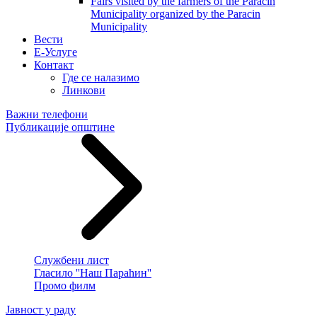
Fairs visited by the farmers of the Paracin
Municipality organized by the Paracin
Municipality
Вести
E-Услуге
Контакт
Где се налазимо
Линкови
Важни телефони
Публикације општине
Службени лист
Гласило ''Наш Параћин''
Промо филм
Јавност у раду