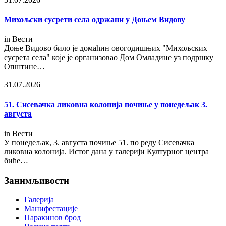
Михољски сусрети села одржани у Доњем Видову
in
Вести
Доње Видово било је домаћин овогодишњих "Михољских
сусрета села" које је организовао Дом Омладине уз подршку
Општине…
31.07.2026
51. Сисевачка ликовна колонија почиње у понедељак 3.
августа
in
Вести
У понедељак, 3. августа почиње 51. по реду Сисевачка
ликовна колонија. Истог дана у галерији Културног центра
биће…
Занимљивости
Галерија
Манифестације
Паракинов брод