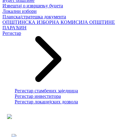
Буџет општине
Извештај о извршењу буџета
Локални избори
Планска/стратешка документа
ОПШТИНСКА ИЗБОРНА КОМИСИЈА ОПШТИНЕ
ПАРАЋИН
Регистар
Регистар стамбених заједница
Регистар инвеститора
Регистар локацијских дозвола