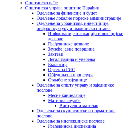
Општинско веће
Општинска управа општине Параћин
Одељење за финансије и буџет
Одељење локалне пореске администрације
Одељење за урбанизам, инвестиције,
инфраструктуру и имовинска питања
Информације о локацији и локацијске
дозволе
Грађевинске дозволе
Заузеће јавне површине
Захтеви
Легализација и уверења
Екологија
Одсек за ГИС
Обједињена процедура
Стамбене заједнице
Oдељење за општу управу и заједничке
послове
Месне канцеларије
Матична служба
Виртуелни матичар
Одељење за скупштинске и нормативне
послове
Одељење за инспекцијске послове
Грађевинска инспекција