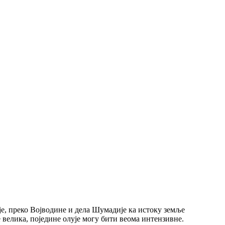
је, преко Војводине и дела Шумадије ка истоку земље
 велика, поједине олује могу бити веома интензивне.