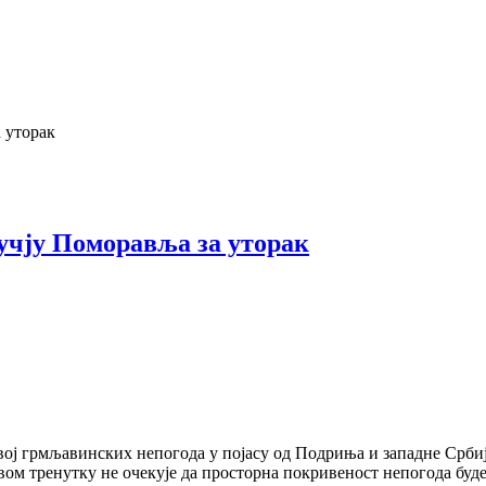
 уторак
учју Поморавља за уторак
звој грмљавинских непогода у појасу од Подриња и западне Срби
вом тренутку не очекује да просторна покривеност непогода буде