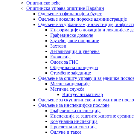
Општинско веће
Општинска управа општине Параћин
Одељење за финансије и буџет
Одељење локалне пореске администрације
Одељење за урбанизам, инвестиције, инфраст
Информације о локацији и локацијске д
Грађевинске дозволе
Заузеће јавне површине
Захтеви
Легализација и уверења
Екологија
Одсек за ГИС
Обједињена процедура
Стамбене заједнице
Oдељење за општу управу и заједничке посло
Месне канцеларије
Матична служба
Виртуелни матичар
Одељење за скупштинске и нормативне посло
Одељење за инспекцијске послове
Грађевинска инспекција
Инспекција за заштите животне средине
Комунална инспекција
Просветна инспекција
Одлуке и таксе