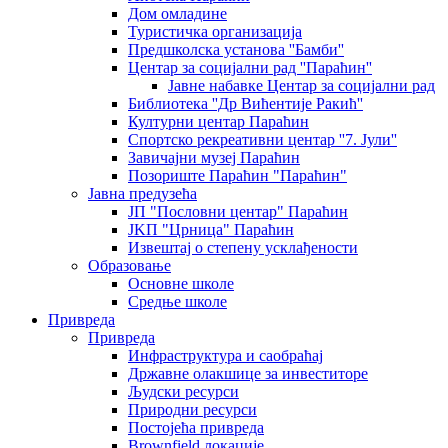
Дом омладине
Туристичка организација
Предшколска установа ''Бамби''
Центар за социјални рад ''Параћин''
Јавне набавке Центар за социјални рад
Библиотека ''Др Вићентије Ракић''
Културни центар Параћин
Спортско рекреативни центар ''7. Јули''
Завичајни музеј Параћин
Позориште Параћин "Параћин"
Јавна предузећа
ЈП "Пословни центар" Параћин
ЈKП "Црница" Параћин
Извештај о степену усклађености
Образовање
Основне школе
Средње школе
Привреда
Привреда
Инфраструктура и саобраћај
Државне олакшице за инвеститоре
Људски ресурси
Природни ресурси
Постојећа привреда
Brownfield локације