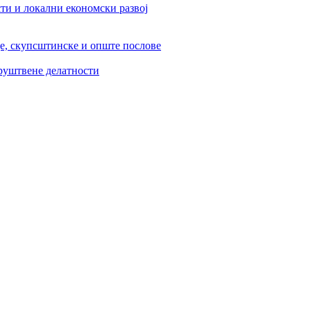
ти и локални економски развој
је, скупсштинске и опште послове
друштвене делатности