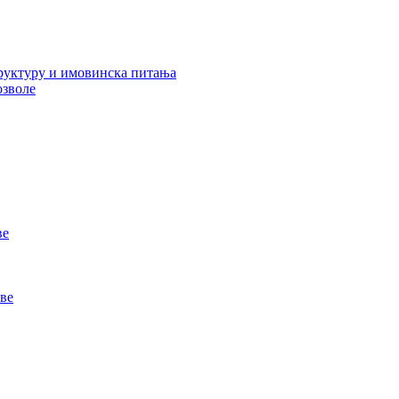
руктуру и имовинска питања
озволе
ве
ве