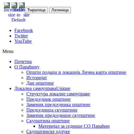
Ћирилица
Латиница
Facebook
Twitter
YouTube
Menu
Почетна
О Параћину
Општи подаци и локација
Лична карта општине
Историјат
Дан општине
Локална самоуправа
Unique
Структура локалне самоуправе
Председник општине
Заменик председника општине
Председница скупштине
Заменик председнице скупштине
Скупштина општине
Материјал за седнице СО Параћин
Скупштинске одлуке