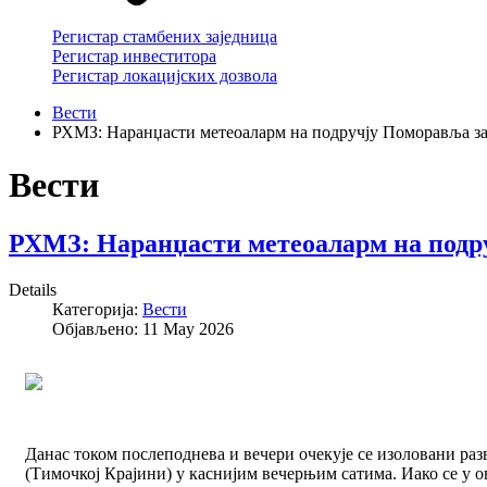
Регистар стамбених заједница
Регистар инвеститора
Регистар локацијских дозвола
Вести
РХМЗ: Наранџасти метеоаларм на подручју Поморавља за
Вести
РХМЗ: Наранџасти метеоаларм на подр
Details
Категорија:
Вести
Објављено: 11 May 2026
Данас током послеподнева и вечери очекује се изоловани ра
(Тимочкој Крајини) у каснијим вечерњим сатима. Иако се у о