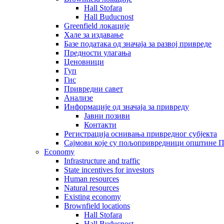
Hall Stofara
Hall Buducnost
Greenfield локације
Хале за издавање
Базе података од значаја за развој привреде
Предности улагања
Ценовници
Гуп
Гис
Привредни савет
Aнализе
Информације од значаја за привреду
Јавни позиви
Контакти
Регистрација оснивања привредног субјекта
Сајмови које су пољопривредници општине П
Economy
Infrastructure and traffic
State incentives for investors
Human resources
Natural resources
Existing economy
Brownfield locations
Hall Stofara
Hall Buducnost