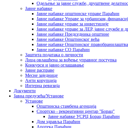
Одељење за јавне службе, друштвене делатнос
Јавне набавке
Јавне набавке општинске управе Параћин
Јавне набавке Управе за урбанизам, финанаси
Јавне набавке управе за инвестиције
Јавне набавке управе за ЛЕР, јавне службе и 
Јавне набавке Председника општине
Јавне набавке Општинског већа
Јавне набавке Општинског правобранилаштва
Јавне набавке СО Параћин
Заштита података о личности
Лица овлашћена за вођење управног поступка
Конкурси и јавно оглашавање
Јавне расправе
Месне заједнице
Анти корупција
Интерна ревизија
Документи
Јавна предузећа/Установе
Установе
Општинскa стамбенa агенцијa
Спортско - рекреативни центар ''Борац''
Јавне набавке УСРЦ Борац Параћин
Дом здравља Параћин
Апотека Параћин