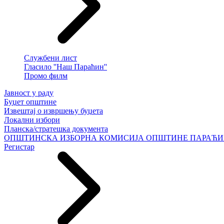
Службени лист
Гласило ''Наш Параћин''
Промо филм
Јавност у раду
Буџет општине
Извештај о извршењу буџета
Локални избори
Планска/стратешка документа
ОПШТИНСКА ИЗБОРНА КОМИСИЈА ОПШТИНЕ ПАРАЋ
Регистар