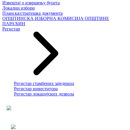
Извештај о извршењу буџета
Локални избори
Планска/стратешка документа
ОПШТИНСКА ИЗБОРНА КОМИСИЈА ОПШТИНЕ
ПАРАЋИН
Регистар
Регистар стамбених заједница
Регистар инвеститора
Регистар локацијских дозвола