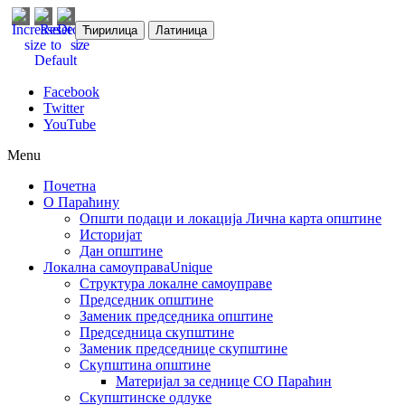
Ћирилица
Латиница
Facebook
Twitter
YouTube
Menu
Почетна
О Параћину
Општи подаци и локација
Лична карта општине
Историјат
Дан општине
Локална самоуправа
Unique
Структура локалне самоуправе
Председник општине
Заменик председника општине
Председница скупштине
Заменик председнице скупштине
Скупштина општине
Материјал за седнице СО Параћин
Скупштинске одлуке