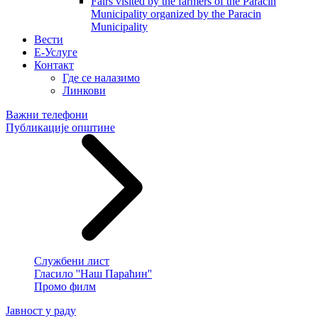
Fairs visited by the farmers of the Paracin
Municipality organized by the Paracin
Municipality
Вести
E-Услуге
Контакт
Где се налазимо
Линкови
Важни телефони
Публикације општине
Службени лист
Гласило ''Наш Параћин''
Промо филм
Јавност у раду