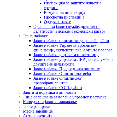
Инспекција за заштите животне
средине
Комунална инспекција
Просветна инспекција
Одлуке и таксе
Одељење за јавне службе, друштвене
делатности и локални економски развој
Јавне набавке
Јавне набавке општинске управе Параћин
Јавне набавке Управе за урбанизам,
финанасије, скупсштинске и опште послове
Јавне набавке управе за инвестиције
Јавне набавке управе за ЛЕР, јавне службе и
друштвене делатности
Јавне набавке Председника општине
Јавне набавке Општинског већа
Јавне набавке Општинског
правобранилаштва
Јавне набавке СО Параћин
Заштита података о личности
Лица овлашћена за вођење управног поступка
Конкурси и јавно оглашавање
Јавне расправе
Месне заједнице
Анти корупција