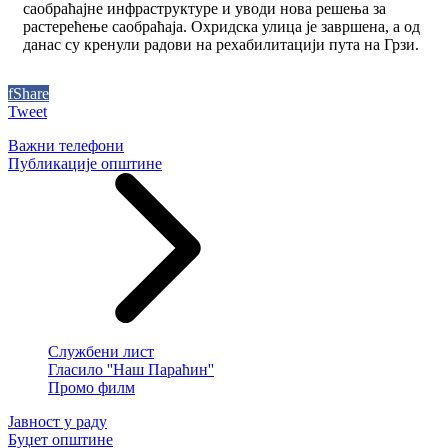
саобраћајне инфраструктуре и уводи нова решења за
растерећење саобраћаја. Охридска улица је завршена, а од
данас су кренули радови на рехабилитацији пута на Грзи.
f
Share
Tweet
Важни телефони
Публикације општине
Службени лист
Гласило ''Наш Параћин''
Промо филм
Јавност у раду
Буџет општине