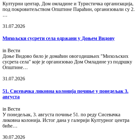
Културни центар, Дом омладине и Туристичка организација,
под покровитељством Општине Параћин, организовали су 2.
…
31.07.2026
Михољски сусрети села одржани у Доњем Видову
in
Вести
Доње Видово било је домаћин овогодишњих "Михољских
сусрета села" које је организовао Дом Омладине уз подршку
Општине…
31.07.2026
51. Сисевачка ликовна колонија почиње у понедељак 3.
августа
in
Вести
У понедељак, 3. августа почиње 51. по реду Сисевачка
ликовна колонија. Истог дана у галерији Културног центра
биће…
30.07.2026