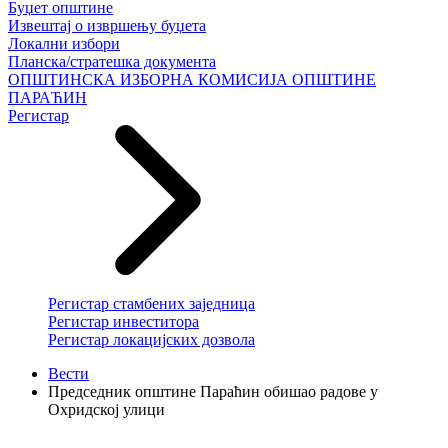
Буџет општине
Извештај о извршењу буџета
Локални избори
Планска/стратешка документа
ОПШТИНСКА ИЗБОРНА КОМИСИЈА ОПШТИНЕ
ПАРАЋИН
Регистар
Регистар стамбених заједница
Регистар инвеститора
Регистар локацијских дозвола
Вести
Председник општине Параћин обишао радове у
Охридској улици