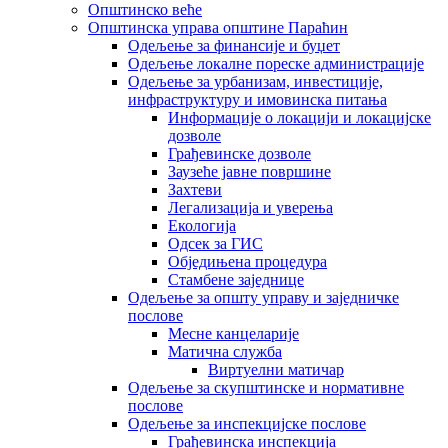
Општинско веће
Општинска управа општине Параћин
Одељење за финансије и буџет
Одељење локалне пореске администрације
Одељење за урбанизам, инвестиције,
инфраструктуру и имовинска питања
Информације о локацији и локацијске
дозволе
Грађевинске дозволе
Заузеће јавне површине
Захтеви
Легализација и уверења
Екологија
Одсек за ГИС
Обједињена процедура
Стамбене заједнице
Oдељење за општу управу и заједничке
послове
Месне канцеларије
Матична служба
Виртуелни матичар
Одељење за скупштинске и нормативне
послове
Одељење за инспекцијске послове
Грађевинска инспекција