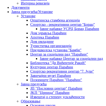
Интерна ревизија
Документи
Јавна предузећа/Установе
Установе
Општинскa стамбенa агенцијa
Спортско - рекреативни центар ''Борац''
Јавне набавке УСРЦ Борац Параћин
Дом здравља Параћин
Апотека Параћин
Дом омладине
Туристичка организација
Предшколска установа ''Бамби''
Центар за социјални рад ''Параћин''
Јавне набавке Центар за социјални рад
Библиотека ''Др Вићентије Ракић''
Културни центар Параћин
Спортско рекреативни центар ''7. Јули''
Завичајни музеј Параћин
Позориште Параћин "Параћин"
Јавна предузећа
ЈП "Пословни центар" Параћин
ЈKП "Црница" Параћин
Извештај о степену усклађености
Образовање
Основне школе