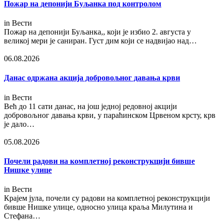
Пожар на депонији Буљанка под контролом
in
Вести
Пожар на депонији Буљанка,, који је избио 2. августа у
великој мери је саниран. Густ дим који се надвијао над…
06.08.2026
Данас одржана акција добровољног давања крви
in
Вести
Већ до 11 сати данас, на још једној редовној акцији
добровољног давања крви, у параћинском Црвеном крсту, крв
је дало…
05.08.2026
Почели радови на комплетној реконструкцији бивше
Нишке улице
in
Вести
Крајем јула, почели су радови на комплетној реконструкцији
бивше Нишке улице, односно улица краља Милутина и
Стефана…