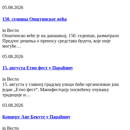
05.08.2026
150. седница Општинског већа
in
Вести
Општинско веће је на данашњој, 150. седници, разматрало
Предлог решења о преносу средстава буџета, које није
могуће…
05.08.2026
15. августа Етно фест у Параћину
in
Вести
15. августа у главној градској улици биће организован још
један „Етно фест“. Манифестцију посвећену очувању
традиције и…
03.08.2026
Концерт Ане Бекуте у Параћину
in
Вести