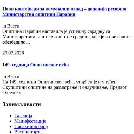
Нови контејнери за комунални отпад – донација ресорног
Министарства општини Параћин
in
Вести
Општина Параћин наставила је успешну сарадњу са
Министарством заштите животне средине, које је и ове године
обезбедило…
29.07.2026
149. седница Општинског већа
in
Вести
На 149. седници Општинског већа, утврђен је и упућен
Скупштини општине на разматрање и одлучивање, Предлог
Одлуке о…
Занимљивости
Галерија
Манифестације
Паракинов брод
Васина торта