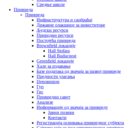
Средње школе
Привреда
Привреда
Инфраструктура и саобраћај
Државне олакшице за инвеститоре
Људски ресурси
Природни ресурси
Постојећа привреда
Brownfield локације
Hall Stofara
Hall Buducnost
Greenfield локације
Хале за издавање
Базе података од значаја за развој привреде
Предности улагања
Ценовници
Гуп
Гис
Привредни савет
Aнализе
Информације од значаја за привреду
Јавни позиви
Контакти
Регистрација оснивања привредног субјекта
Сајмови које су пољопривредници општине