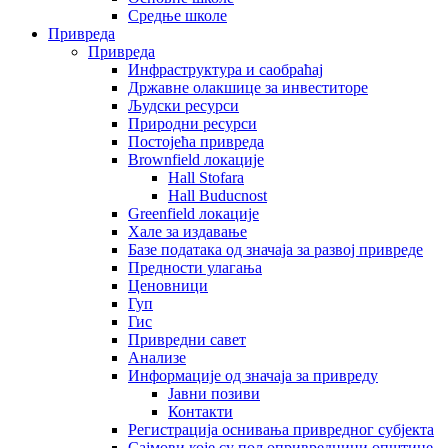
Средње школе
Привреда
Привреда
Инфраструктура и саобраћај
Државне олакшице за инвеститоре
Људски ресурси
Природни ресурси
Постојећа привреда
Brownfield локације
Hall Stofara
Hall Buducnost
Greenfield локације
Хале за издавање
Базе података од значаја за развој привреде
Предности улагања
Ценовници
Гуп
Гис
Привредни савет
Aнализе
Информације од значаја за привреду
Јавни позиви
Контакти
Регистрација оснивања привредног субјекта
Сајмови које су пољопривредници општине