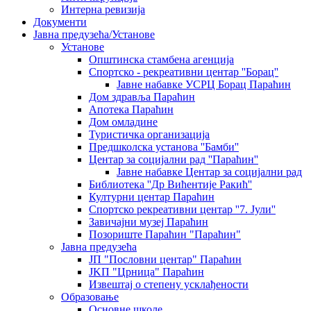
Интерна ревизија
Документи
Јавна предузећа/Установе
Установе
Општинскa стамбенa агенцијa
Спортско - рекреативни центар ''Борац''
Јавне набавке УСРЦ Борац Параћин
Дом здравља Параћин
Апотека Параћин
Дом омладине
Туристичка организација
Предшколска установа ''Бамби''
Центар за социјални рад ''Параћин''
Јавне набавке Центар за социјални рад
Библиотека ''Др Вићентије Ракић''
Културни центар Параћин
Спортско рекреативни центар ''7. Јули''
Завичајни музеј Параћин
Позориште Параћин "Параћин"
Јавна предузећа
ЈП "Пословни центар" Параћин
ЈKП "Црница" Параћин
Извештај о степену усклађености
Образовање
Основне школе