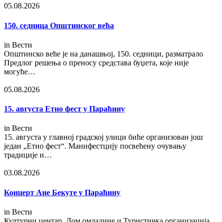
05.08.2026
150. седница Општинског већа
in
Вести
Општинско веће је на данашњој, 150. седници, разматрало
Предлог решења о преносу средстава буџета, које није
могуће…
05.08.2026
15. августа Етно фест у Параћину
in
Вести
15. августа у главној градској улици биће организован још
један „Етно фест“. Манифестцију посвећену очувању
традиције и…
03.08.2026
Концерт Ане Бекуте у Параћину
in
Вести
Културни центар, Дом омладине и Туристичка организација,