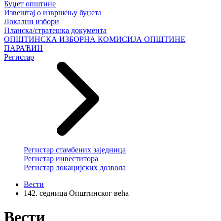
Буџет општине
Извештај о извршењу буџета
Локални избори
Планска/стратешка документа
ОПШТИНСКА ИЗБОРНА КОМИСИЈА ОПШТИНЕ
ПАРАЋИН
Регистар
Регистар стамбених заједница
Регистар инвеститора
Регистар локацијских дозвола
Вести
142. седница Општинског већа
Вести