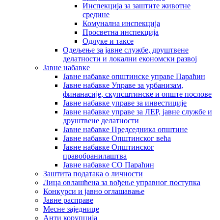
Инспекција за заштите животне
средине
Комунална инспекција
Просветна инспекција
Одлуке и таксе
Одељење за јавне службе, друштвене
делатности и локални економски развој
Јавне набавке
Јавне набавке општинске управе Параћин
Јавне набавке Управе за урбанизам,
финанасије, скупсштинске и опште послове
Јавне набавке управе за инвестиције
Јавне набавке управе за ЛЕР, јавне службе и
друштвене делатности
Јавне набавке Председника општине
Јавне набавке Општинског већа
Јавне набавке Општинског
правобранилаштва
Јавне набавке СО Параћин
Заштита података о личности
Лица овлашћена за вођење управног поступка
Конкурси и јавно оглашавање
Јавне расправе
Месне заједнице
Анти корупција