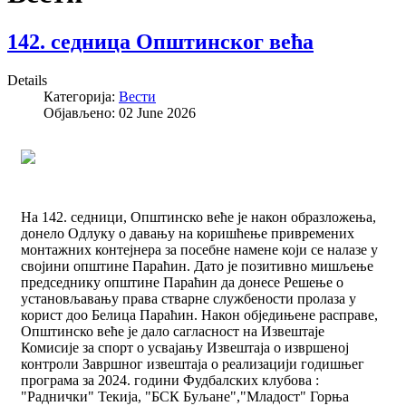
142. седница Општинског већа
Details
Категорија:
Вести
Објављено: 02 June 2026
На 142. седници, Општинско веће је након образложења,
донело Одлуку о давању на коришћење привремених
монтажних контејнера за посебне намене који се налазе у
својини општине Параћин. Дато је позитивно мишљење
председнику општине Параћин да донесе Решење о
установљавању права стварне службености пролаза у
корист доо Белица Параћин. Након обједињене расправе,
Општинско веће је дало сагласност на Извештаје
Комисије за спорт о усвајању Извештаја о извршеној
контроли Завршног извештаја о реализацији годишњег
програма за 2024. години Фудбалских клубова :
"Раднички" Текија, "БСК Буљане","Младост" Горња