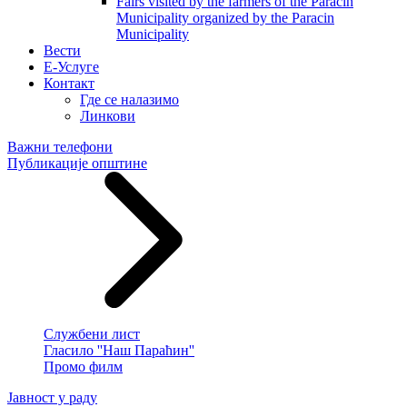
Fairs visited by the farmers of the Paracin
Municipality organized by the Paracin
Municipality
Вести
E-Услуге
Контакт
Где се налазимо
Линкови
Важни телефони
Публикације општине
Службени лист
Гласило ''Наш Параћин''
Промо филм
Јавност у раду