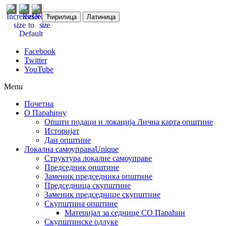
Ћирилица
Латиница
Facebook
Twitter
YouTube
Menu
Почетна
О Параћину
Општи подаци и локација
Лична карта општине
Историјат
Дан општине
Локална самоуправа
Unique
Структура локалне самоуправе
Председник општине
Заменик председника општине
Председница скупштине
Заменик председнице скупштине
Скупштина општине
Материјал за седнице СО Параћин
Скупштинске одлуке