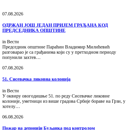
07.08.2026
ОДРЖАН ЈОШ ЈЕДАН ПРИЈЕМ ГРАЂАНА КОД
ПРЕДСЕДНИКА ОПШТИНЕ
in
Вести
Председник општине Параћин Владимир Милићевић
разговарао је са грађанима који су у претходном периоду
попунили захтев…
07.08.2026
51. Сисевачка ликовна колонија
in
Вести
У оквиру овогодишње 51. по реду Сисевачке ликовне
колоније, уметници из више градова Србије бораве на Грзи, у
хотелу…
06.08.2026
Пожар на депонији Буљанка под контролом