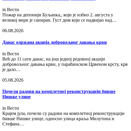
in
Вести
Пожар на депонији Буљанка,, који је избио 2. августа у
великој мери је саниран. Густ дим који се надвијао над…
06.08.2026
Данас одржана акција добровољног давања крви
in
Вести
Већ до 11 сати данас, на још једној редовној акцији
добровољног давања крви, у параћинском Црвеном крсту, крв
је дало…
05.08.2026
Почели радови на комплетној реконструкцији бивше
Нишке улице
in
Вести
Крајем јула, почели су радови на комплетној реконструкцији
бивше Нишке улице, односно улица краља Милутина и
Стефана…