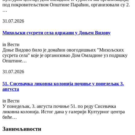
под покровитељством Општине Параћин, организовали су 2.
…
31.07.2026
Михољски сусрети села одржани у Доњем Видову
in
Вести
Доње Видово било је домаћин овогодишњих "Михољских
сусрета села" које је организовао Дом Омладине уз подршку
Општине…
31.07.2026
51. Сисевачка ликовна колонија почиње у понедељак 3.
августа
in
Вести
У понедељак, 3. августа почиње 51. по реду Сисевачка
ликовна колонија. Истог дана у галерији Културног центра
биће…
Занимљивости