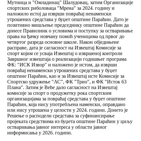
Мутница и "Омладинац" Шалудовац, затим Организације
спортских риболоваца "Мрена" за 2024. годину и
наложило истој да изврши повраћај ненаменски
утрошених средстава у буџет општине Параћин. Дато је
позитивно мишљење председнику општине Параћин да
донесе Правилник о условима и поступку за остваривање
права на ђачку новчану помоћ ученицима од првог до
четвртог разреда основне школе. Након обједињене
расправе, дата је сагласност на Извештај Комисије за
спорт којим се усваја Извештај о извршеној контроли
Завршног извештаја о реализацији годишњег програма
ФК: "ИСК Извор" и наложено је истом, да изврши
повраћај ненаменски утрошених средстава у буџет
општине Параћин, као и за Извештај исте Комисије за
Спортско удружење "АС", ФК "Трио", и ФК "Исток 63
Плана". Затим је Веће дало сагласност на Извештај
комисије за спорт о продужетку рока спортским
организацијама за повраћај средстава у буџет општине
Параћин, која нису употребљена наменски, оправдано
или нису утрошена у целости у 2024. години. Донето је
Решење о расподели средстава за суфинансирање
пројеката средствима из буџета општине Параћин у циљу
остваривања јавног интереса у области јавног
информисања у 2026. години.