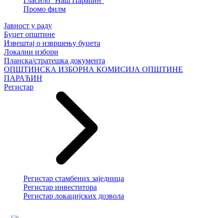
Гласило ''Наш Параћин''
Промо филм
Јавност у раду
Буџет општине
Извештај о извршењу буџета
Локални избори
Планска/стратешка документа
ОПШТИНСКА ИЗБОРНА КОМИСИЈА ОПШТИНЕ
ПАРАЋИН
Регистар
Регистар стамбених заједница
Регистар инвеститора
Регистар локацијских дозвола