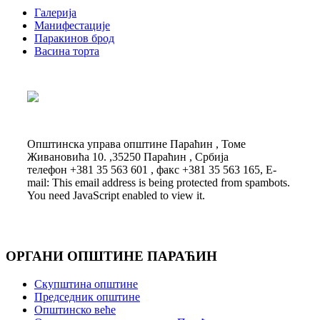
Галерија
Манифестације
Паракинов брод
Васина торта
Општинска управа општине Параћин , Томе
Живановића 10. ,35250 Параћин , Србија
телефон +381 35 563 601 , факс +381 35 563 165, E-
mail:
This email address is being protected from spambots.
You need JavaScript enabled to view it.
ОРГАНИ ОПШТИНЕ ПАРАЋИН
Скупштина општине
Председник општине
Општинско веће