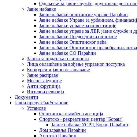
Одељење за јавне службе, друштвене делатнос
Јавне набавке
Јавне набавке општинске управе Параћин
Јавне набавке Управе за урбанизам, финанаси
Јавне набавке управе за инвестиције
Јавне набавке управе за ЛЕР, јавне службе и 
Јавне набавке Председника општине
Јавне набавке Општинског већа
Јавне набавке Општинског правобранилаштва
Јавне набавке СО Параћин
Заштита података о личности
Лица овлашћена за вођење управног поступка
Конкурси и јавно оглашавање
Јавне расправе
Месне заједнице
Анти корупција
Интерна ревизија
Документи
Јавна предузећа/Установе
Установе
Општинскa стамбенa агенцијa
Спортско - рекреативни центар ''Борац''
Јавне набавке УСРЦ Борац Параћин
Дом здравља Параћин
Апотека Параћин