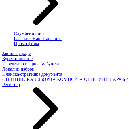
Службени лист
Гласило ''Наш Параћин''
Промо филм
Јавност у раду
Буџет општине
Извештај о извршењу буџета
Локални избори
Планска/стратешка документа
ОПШТИНСКА ИЗБОРНА КОМИСИЈА ОПШТИНЕ ПАРАЋ
Регистар