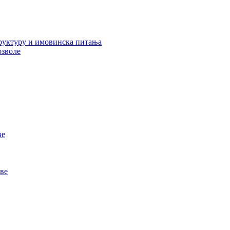
руктуру и имовинска питања
озволе
ве
ве