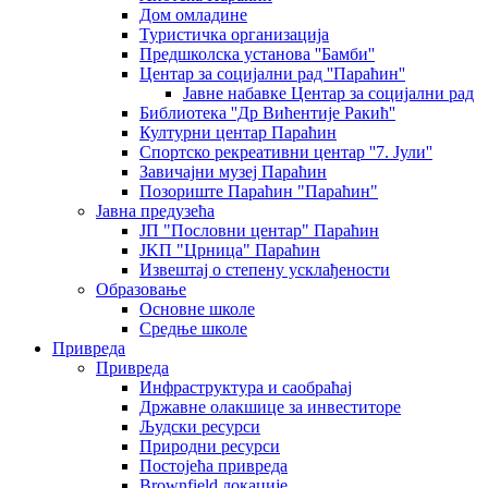
Дом омладине
Туристичка организација
Предшколска установа ''Бамби''
Центар за социјални рад ''Параћин''
Јавне набавке Центар за социјални рад
Библиотека ''Др Вићентије Ракић''
Културни центар Параћин
Спортско рекреативни центар ''7. Јули''
Завичајни музеј Параћин
Позориште Параћин "Параћин"
Јавна предузећа
ЈП "Пословни центар" Параћин
ЈKП "Црница" Параћин
Извештај о степену усклађености
Образовање
Основне школе
Средње школе
Привреда
Привреда
Инфраструктура и саобраћај
Државне олакшице за инвеститоре
Људски ресурси
Природни ресурси
Постојећа привреда
Brownfield локације