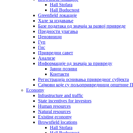
Hall Stofara
Hall Buducnost
Greenfield локације
Хале за издавање
Базе података од значаја за развој привреде
Предности улагања
Ценовници
Гуп
Гис
Привредни савет
Aнализе
Информације од значаја за привреду
Јавни позиви
Контакти
Регистрација оснивања привредног субјекта
Сајмови које су пољопривредници општине П
Economy
Infrastructure and traffic
State incentives for investors
Human resources
Natural resources
Existing economy
Brownfield locations
Hall Stofara
Hall Buducnost