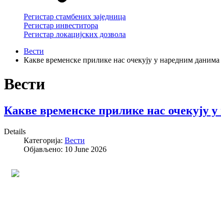
Регистар стамбених заједница
Регистар инвеститора
Регистар локацијских дозвола
Вести
Какве временске прилике нас очекују у наредним данима
Вести
Какве временске прилике нас очекују 
Details
Категорија:
Вести
Објављено: 10 June 2026