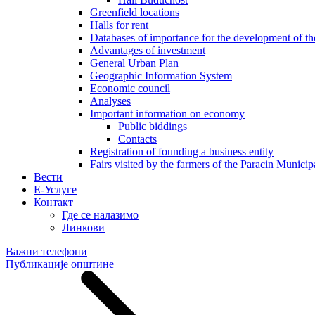
Greenfield locations
Halls for rent
Databases of importance for the development of 
Advantages of investment
General Urban Plan
Geographic Information System
Еconomic council
Analyses
Important information on economy
Public biddings
Contacts
Registration of founding a business entity
Fairs visited by the farmers of the Paracin Municip
Вести
E-Услуге
Контакт
Где се налазимо
Линкови
Важни телефони
Публикације општине