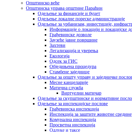
Општинско веће
Општинска управа општине Параћин
Одељење за финансије и буџет
Одељење локалне пореске администрације
Одељење за урбанизам, инвестиције, инфраст
Информације о локацији и локацијске д
Грађевинске дозволе
Заузеће јавне површине
Захтеви
Легализација и уверења
Екологија
Одсек за ГИС
Обједињена процедура
Стамбене заједнице
Oдељење за општу управу и заједничке посло
Месне канцеларије
Матична служба
Виртуелни матичар
Одељење за скупштинске и нормативне посло
Одељење за инспекцијске послове
Грађевинска инспекција
Инспекција за заштите животне средине
Комунална инспекција
Просветна инспекција
Одлуке и таксе