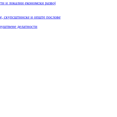
ти и локални економски развој
је, скупсштинске и опште послове
друштвене делатности