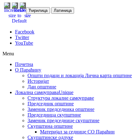
Ћирилица
Латиница
Facebook
Twitter
YouTube
Menu
Почетна
О Параћину
Општи подаци и локација
Лична карта општине
Историјат
Дан општине
Локална самоуправа
Unique
Структура локалне самоуправе
Председник општине
Заменик председника општине
Председница скупштине
Заменик председнице скупштине
Скупштина општине
Материјал за седнице СО Параћин
Скупштинске одлуке