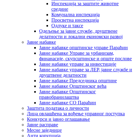
Инспекција за заштите животне
средине
Комунална инспекција
Просветна инспекција
Одлуке и таксе
Одељење за јавне службе, друштвене
делатности и локални економски развој
Јавне набавке
Јавне набавке општинске управе Параћин
Јавне набавке Управе за урбанизам,
финанасије, скупсштинске и опште послове
Јавне набавке управе за инвестиције
Јавне набавке управе за ЛЕР, јавне службе и
друштвене делатности
Јавне набавке Председника општине
Јавне набавке Општинског већа
Јавне набавке Општинског
правобранилаштва
Јавне набавке СО Параћин
Заштита података о личности
Лица овлашћена за вођење управног поступка
Конкурси и јавно оглашавање
Јавне расправе
Месне заједнице
Анти корупција