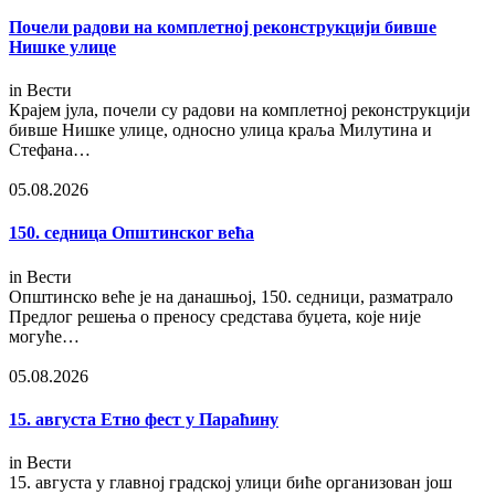
Почели радови на комплетној реконструкцији бивше
Нишке улице
in
Вести
Крајем јула, почели су радови на комплетној реконструкцији
бивше Нишке улице, односно улица краља Милутина и
Стефана…
05.08.2026
150. седница Општинског већа
in
Вести
Општинско веће је на данашњој, 150. седници, разматрало
Предлог решења о преносу средстава буџета, које није
могуће…
05.08.2026
15. августа Етно фест у Параћину
in
Вести
15. августа у главној градској улици биће организован још