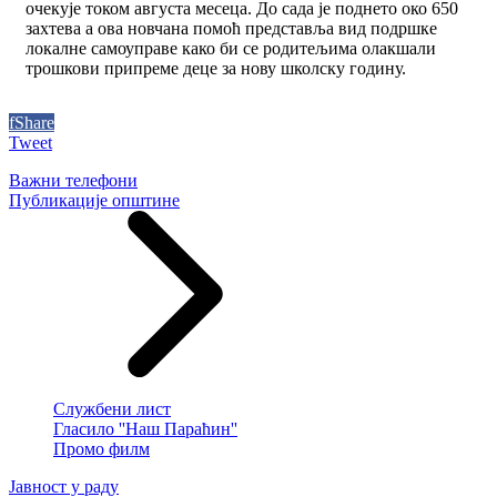
очекује током августа месеца. До сада је поднето око 650
захтева а ова новчана помоћ представља вид подршке
локалне самоуправе како би се родитељима олакшали
трошкови припреме деце за нову школску годину.
f
Share
Tweet
Важни телефони
Публикације општине
Службени лист
Гласило ''Наш Параћин''
Промо филм
Јавност у раду