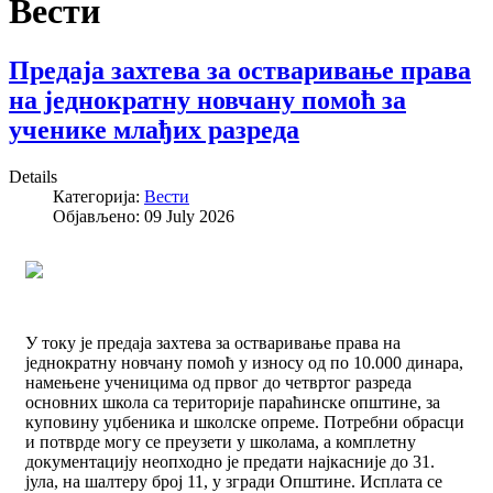
Вести
Предаја захтева за остваривање права
на једнократну новчану помоћ за
ученике млађих разреда
Details
Категорија:
Вести
Објављено: 09 July 2026
У току је предаја захтева за остваривање права на
једнократну новчану помоћ у износу од по 10.000 динара,
намењене ученицима од првог до четвртог разреда
основних школа са територије параћинске општине, за
куповину уџбеника и школске опреме. Потребни обрасци
и потврде могу се преузети у школама, а комплетну
документацију неопходно је предати најкасније до 31.
јула, на шалтеру број 11, у згради Општине. Исплата се