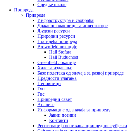
Средње школе
Привреда
Привреда
Инфраструктура и саобраћај
Државне олакшице за инвеститоре
Људски ресурси
Природни ресурси
Постојећа привреда
Brownfield локације
Hall Stofara
Hall Buducnost
Greenfield локације
Хале за издавање
Базе података од значаја за развој привреде
Предности улагања
Ценовници
Гуп
Гис
Привредни савет
Aнализе
Информације од значаја за привреду
Јавни позиви
Контакти
Регистрација оснивања привредног субјекта
Сајмови које су пољопривредници општине