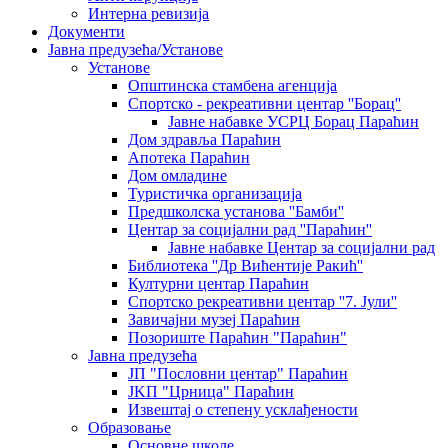
Интерна ревизија
Документи
Јавна предузећа/Установе
Установе
Општинскa стамбенa агенцијa
Спортско - рекреативни центар ''Борац''
Јавне набавке УСРЦ Борац Параћин
Дом здравља Параћин
Апотека Параћин
Дом омладине
Туристичка организација
Предшколска установа ''Бамби''
Центар за социјални рад ''Параћин''
Јавне набавке Центар за социјални рад
Библиотека ''Др Вићентије Ракић''
Културни центар Параћин
Спортско рекреативни центар ''7. Јули''
Завичајни музеј Параћин
Позориште Параћин "Параћин"
Јавна предузећа
ЈП "Пословни центар" Параћин
ЈKП "Црница" Параћин
Извештај о степену усклађености
Образовање
Основне школе