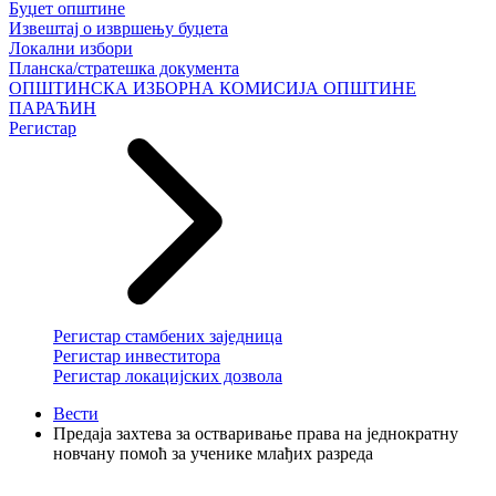
Буџет општине
Извештај о извршењу буџета
Локални избори
Планска/стратешка документа
ОПШТИНСКА ИЗБОРНА КОМИСИЈА ОПШТИНЕ
ПАРАЋИН
Регистар
Регистар стамбених заједница
Регистар инвеститора
Регистар локацијских дозвола
Вести
Предаја захтева за остваривање права на једнократну
новчану помоћ за ученике млађих разреда