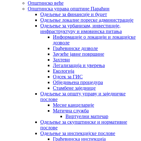
Општинско веће
Општинска управа општине Параћин
Одељење за финансије и буџет
Одељење локалне пореске администрације
Одељење за урбанизам, инвестиције,
инфраструктуру и имовинска питања
Информације о локацији и локацијске
дозволе
Грађевинске дозволе
Заузеће јавне површине
Захтеви
Легализација и уверења
Екологија
Одсек за ГИС
Обједињена процедура
Стамбене заједнице
Oдељење за општу управу и заједничке
послове
Месне канцеларије
Матична служба
Виртуелни матичар
Одељење за скупштинске и нормативне
послове
Одељење за инспекцијске послове
Грађевинска инспекција