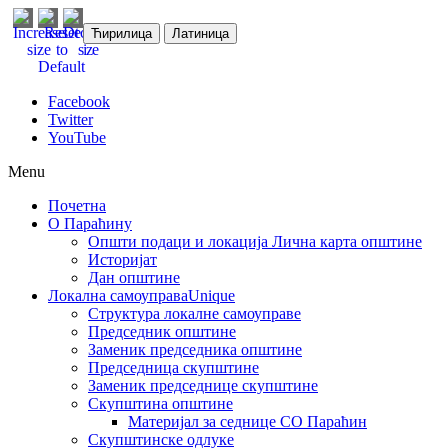
Ћирилица
Латиница
Facebook
Twitter
YouTube
Menu
Почетна
О Параћину
Општи подаци и локација
Лична карта општине
Историјат
Дан општине
Локална самоуправа
Unique
Структура локалне самоуправе
Председник општине
Заменик председника општине
Председница скупштине
Заменик председнице скупштине
Скупштина општине
Материјал за седнице СО Параћин
Скупштинске одлуке