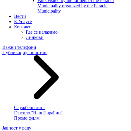
Fairs visited by the farmers of the Paracin
Municipality organized by the Paracin
Municipality
Вести
E-Услуге
Контакт
Где се налазимо
Линкови
Важни телефони
Публикације општине
Службени лист
Гласило ''Наш Параћин''
Промо филм
Јавност у раду