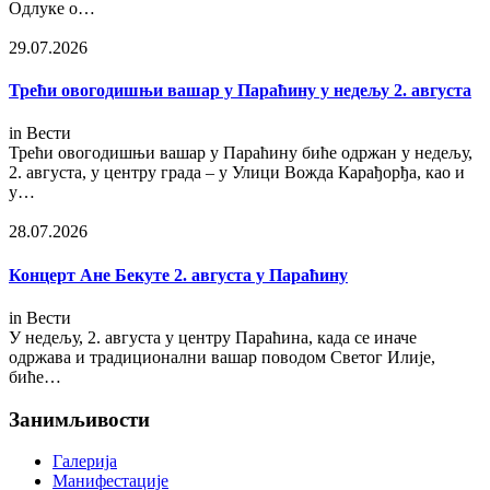
Одлуке о…
29.07.2026
Трећи овогодишњи вашар у Параћину у недељу 2. aвгуста
in
Вести
Трећи овогодишњи вашар у Параћину биће одржан у недељу,
2. августа, у центру града – у Улици Вожда Карађорђа, као и
у…
28.07.2026
Концерт Ане Бекуте 2. августа у Параћину
in
Вести
У недељу, 2. августа у центру Параћина, када се иначе
одржава и традиционални вашар поводом Светог Илије,
биће…
Занимљивости
Галерија
Манифестације