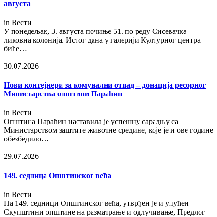
августа
in
Вести
У понедељак, 3. августа почиње 51. по реду Сисевачка
ликовна колонија. Истог дана у галерији Културног центра
биће…
30.07.2026
Нови контејнери за комунални отпад – донација ресорног
Министарства општини Параћин
in
Вести
Општина Параћин наставила је успешну сарадњу са
Министарством заштите животне средине, које је и ове године
обезбедило…
29.07.2026
149. седница Општинског већа
in
Вести
На 149. седници Општинског већа, утврђен је и упућен
Скупштини општине на разматрање и одлучивање, Предлог