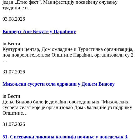
један „Етно фест“. Манифестцију посвећену очувању
традиције и…
03.08.2026
Концерт Ане Бекуте у Параћину
in
Вести
Културни центар, Дом омладине и Туристичка организација,
под покровитељством Општине Параћин, организовали су 2.
…
31.07.2026
Михољски сусрети села одржани у Доњем Видову
in
Вести
Доње Видово било је домаћин овогодишњих "Михољских
сусрета села" које је организовао Дом Омладине уз подршку
Општине…
31.07.2026
51. Сисевачка ликовна колонија почиње у понедељак 3.