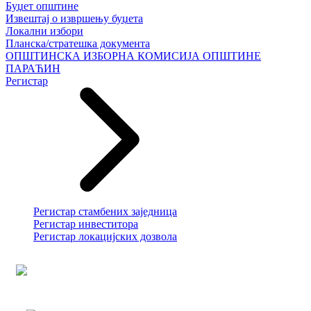
Буџет општине
Извештај о извршењу буџета
Локални избори
Планска/стратешка документа
ОПШТИНСКА ИЗБОРНА КОМИСИЈА ОПШТИНЕ
ПАРАЋИН
Регистар
Регистар стамбених заједница
Регистар инвеститора
Регистар локацијских дозвола