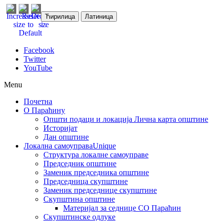
Ћирилица
Латиница
Facebook
Twitter
YouTube
Menu
Почетна
О Параћину
Општи подаци и локација
Лична карта општине
Историјат
Дан општине
Локална самоуправа
Unique
Структура локалне самоуправе
Председник општине
Заменик председника општине
Председница скупштине
Заменик председнице скупштине
Скупштина општине
Материјал за седнице СО Параћин
Скупштинске одлуке