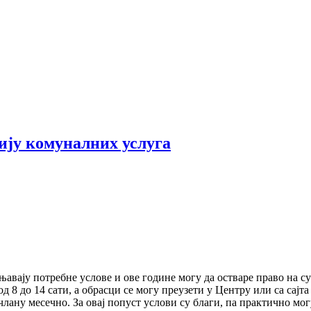
цију комуналних услуга
авају потребне услове и ове године могу да остваре право на с
д 8 до 14 сати, а обрасци се могу преузети у Центру или са сајт
лану месечно. За овај попуст услови су благи, па практично мог