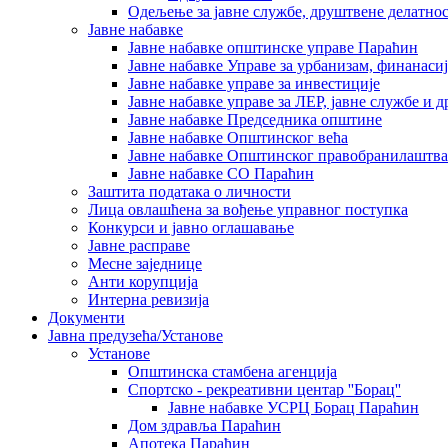
Одељење за јавне службе, друштвене делатнос
Јавне набавке
Јавне набавке општинске управе Параћин
Јавне набавке Управе за урбанизам, финанаси
Јавне набавке управе за инвестиције
Јавне набавке управе за ЛЕР, јавне службе и 
Јавне набавке Председника општине
Јавне набавке Општинског већа
Јавне набавке Општинског правобранилаштва
Јавне набавке СО Параћин
Заштита података о личности
Лица овлашћена за вођење управног поступка
Конкурси и јавно оглашавање
Јавне расправе
Месне заједнице
Анти корупција
Интерна ревизија
Документи
Јавна предузећа/Установе
Установе
Општинскa стамбенa агенцијa
Спортско - рекреативни центар ''Борац''
Јавне набавке УСРЦ Борац Параћин
Дом здравља Параћин
Апотека Параћин