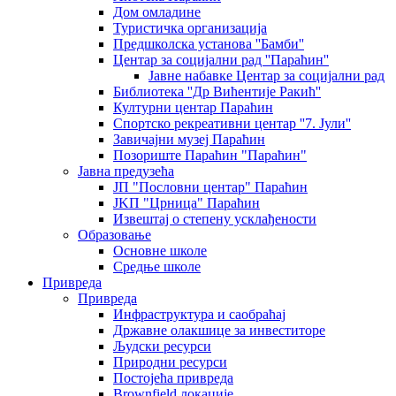
Дом омладине
Туристичка организација
Предшколска установа ''Бамби''
Центар за социјални рад ''Параћин''
Јавне набавке Центар за социјални рад
Библиотека ''Др Вићентије Ракић''
Културни центар Параћин
Спортско рекреативни центар ''7. Јули''
Завичајни музеј Параћин
Позориште Параћин "Параћин"
Јавна предузећа
ЈП "Пословни центар" Параћин
ЈKП "Црница" Параћин
Извештај о степену усклађености
Образовање
Основне школе
Средње школе
Привреда
Привреда
Инфраструктура и саобраћај
Државне олакшице за инвеститоре
Људски ресурси
Природни ресурси
Постојећа привреда
Brownfield локације