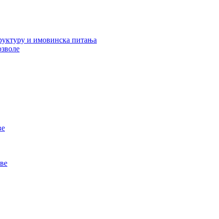
руктуру и имовинска питања
озволе
ве
ве