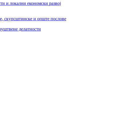
ти и локални економски развој
је, скупсштинске и опште послове
друштвене делатности