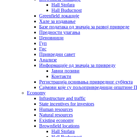
Hall Stofara
Hall Buducnost
Greenfield локације
Хале за издавање
Базе података од значаја за развој привреде
Предности улагања
Ценовници
Гуп
Гис
Привредни савет
Aнализе
Информације од значаја за привреду
Јавни позиви
Контакти
Регистрација оснивања привредног субјекта
Сајмови које су пољопривредници општине П
Economy
Infrastructure and traffic
State incentives for investors
Human resources
Natural resources
Existing economy
Brownfield locations
Hall Stofara
Hall Buducnost