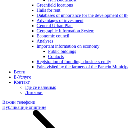
Greenfield locations
Halls for rent
Databases of importance for the development of 
Advantages of investment
General Urban Plan
Geographic Information System
Еconomic council
Analyses
Important information on economy
Public biddings
Contacts
Registration of founding a business entity
Fairs visited by the farmers of the Paracin Municip
Вести
E-Услуге
Контакт
Где се налазимо
Линкови
Важни телефони
Публикације општине