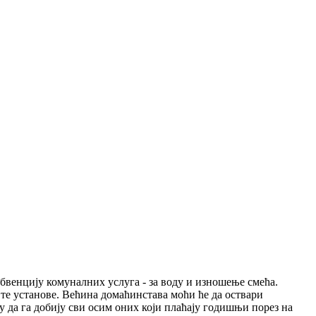
убвенцију комуналних услуга - за воду и изношење смећа.
а те установе. Већина домаћинстава моћи ће да оствари
у да га добију сви осим оних који плаћају годишњи порез на