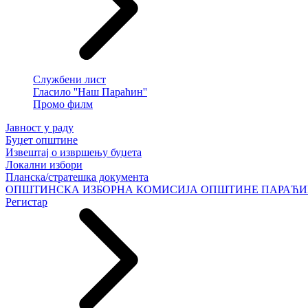
Службени лист
Гласило ''Наш Параћин''
Промо филм
Јавност у раду
Буџет општине
Извештај о извршењу буџета
Локални избори
Планска/стратешка документа
ОПШТИНСКА ИЗБОРНА КОМИСИЈА ОПШТИНЕ ПАРАЋ
Регистар