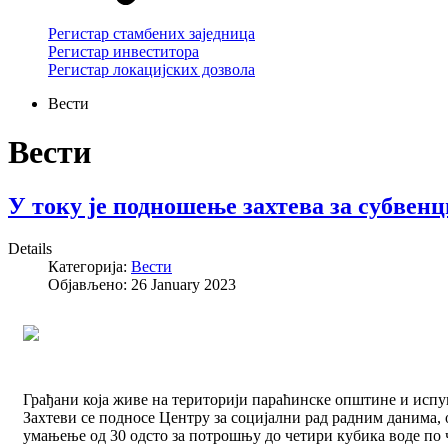
Регистар стамбених заједница
Регистар инвеститора
Регистар локацијских дозвола
Вести
Вести
У току је подношење захтева за субвен
Details
Категорија:
Вести
Објављено: 26 January 2023
Грађани која живе на територији параћинске општине и испуњ
Захтеви се подносе Центру за социјални рад радним данима, о
умањење од 30 одсто за потрошњу до четири кубика воде по ч