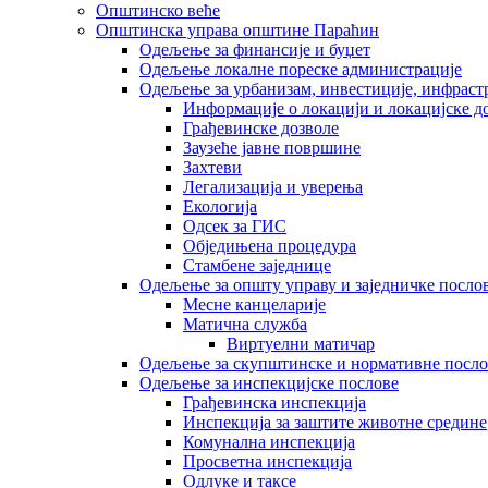
Општинско веће
Општинска управа општине Параћин
Одељење за финансије и буџет
Одељење локалне пореске администрације
Одељење за урбанизам, инвестиције, инфраст
Информације о локацији и локацијске д
Грађевинске дозволе
Заузеће јавне површине
Захтеви
Легализација и уверења
Екологија
Одсек за ГИС
Обједињена процедура
Стамбене заједнице
Oдељење за општу управу и заједничке посло
Месне канцеларије
Матична служба
Виртуелни матичар
Одељење за скупштинске и нормативне посло
Одељење за инспекцијске послове
Грађевинска инспекција
Инспекција за заштите животне средине
Комунална инспекција
Просветна инспекција
Одлуке и таксе