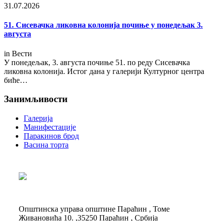
31.07.2026
51. Сисевачка ликовна колонија почиње у понедељак 3.
августа
in
Вести
У понедељак, 3. августа почиње 51. по реду Сисевачка
ликовна колонија. Истог дана у галерији Културног центра
биће…
Занимљивости
Галерија
Манифестације
Паракинов брод
Васина торта
Општинска управа општине Параћин , Томе
Живановића 10. ,35250 Параћин , Србија