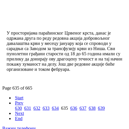
У просторијама параћинског Црвеног крста, данас је
одржана друга по реду редовна акција добровољног
давалаштва крви у месецу јануару која се спроводи у
сарадњи са Заводом за трансфузију крви из Ниша. Сви
пунолетни грађани старости од 18 до 65 година имали су
прилику да донирају ову драгоцену течност и на тај начин
покажу хуманост на делу. Још две редовне акције биће
организоване и током фебруара.
Page 635 of 665
Start
Prev
630
631
632
633
634
635
636
637
638
639
Next
End
Важни телефони