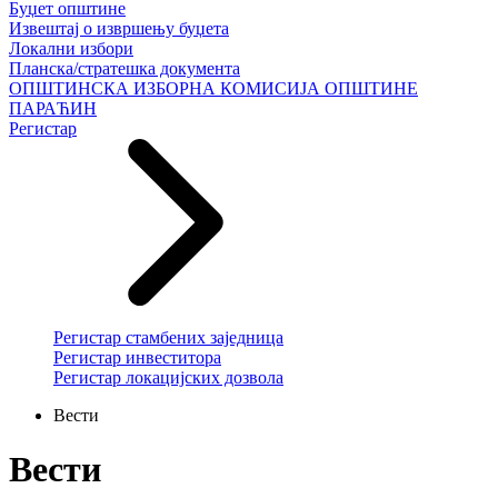
Буџет општине
Извештај о извршењу буџета
Локални избори
Планска/стратешка документа
ОПШТИНСКА ИЗБОРНА КОМИСИЈА ОПШТИНЕ
ПАРАЋИН
Регистар
Регистар стамбених заједница
Регистар инвеститора
Регистар локацијских дозвола
Вести
Вести