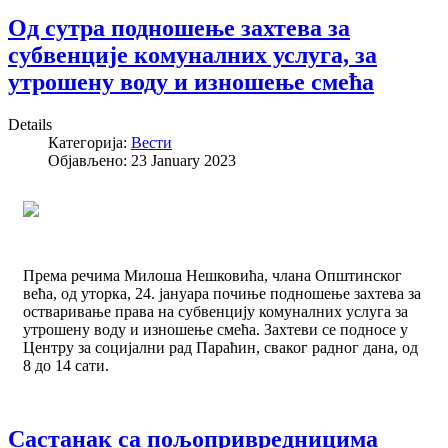
Од сутра подношење захтева за
субвенције комуналних услуга, за
утрошену воду и изношење смећа
Details
Категорија:
Вести
Објављено: 23 January 2023
Према речима Милоша Нешковића, члана Општинског
већа, од уторка, 24. јануара почиње подношење захтева за
остваривање права на субвенцију комуналних услуга за
утрошену воду и изношење смећа. Захтеви се подносе у
Центру за социјални рад Параћин, сваког радног дана, од
8 до 14 сати.
Састанак са пољопривредницима