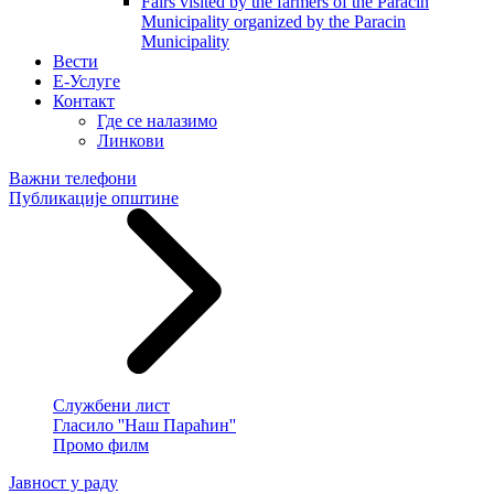
Fairs visited by the farmers of the Paracin
Municipality organized by the Paracin
Municipality
Вести
E-Услуге
Контакт
Где се налазимо
Линкови
Важни телефони
Публикације општине
Службени лист
Гласило ''Наш Параћин''
Промо филм
Јавност у раду