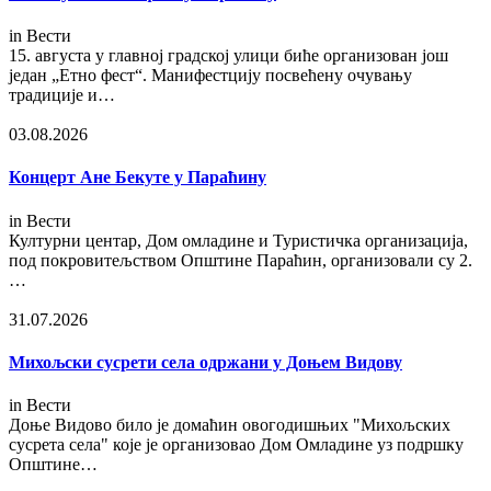
in
Вести
15. августа у главној градској улици биће организован још
један „Етно фест“. Манифестцију посвећену очувању
традиције и…
03.08.2026
Концерт Ане Бекуте у Параћину
in
Вести
Културни центар, Дом омладине и Туристичка организација,
под покровитељством Општине Параћин, организовали су 2.
…
31.07.2026
Михољски сусрети села одржани у Доњем Видову
in
Вести
Доње Видово било је домаћин овогодишњих "Михољских
сусрета села" које је организовао Дом Омладине уз подршку
Општине…