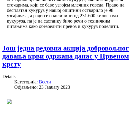
сточарима, који се баве узгојем млечних говеда. Право на
бесплатан кукуруз у нашој општини остварило је 98
узгајивача, а ради се о количини од 231.600 килограма
кукуруза, па је на састанку било речи о техничким
питањима како обезбедити превоз и кукуруз поделити.
Још једна редовна акција добровољног
давања крви одржана данас у Црвеном
крсту
Details
Категорија:
Вести
Објављено: 23 January 2023