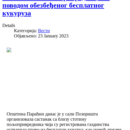
поводом обезбеђеног бесплатног
кукуруза
Details
Категорија:
Вести
Објављено: 23 January 2023
Општина Параћин данас је у сали Позоришта
организовала састанак са близу стотину
пољопривредника чија су регистрована газдинства
остварила право на бесплатан кукуруз, као помоћ државе