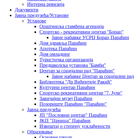
Интерна ревизија
Документи
Јавна предузећа/Установе
Установе
Општинскa стамбенa агенцијa
Спортско - рекреативни центар ''Борац''
Јавне набавке УСРЦ Борац Параћин
Дом здравља Параћин
Апотека Параћин
Дом омладине
Туристичка организација
Предшколска установа ''Бамби''
Центар за социјални рад ''Параћин''
Јавне набавке Центар за социјални рад
Библиотека ''Др Вићентије Ракић''
Културни центар Параћин
Спортско рекреативни центар ''7. Јули''
Завичајни музеј Параћин
Позориште Параћин "Параћин"
Јавна предузећа
ЈП "Пословни центар" Параћин
ЈKП "Црница" Параћин
Извештај о степену усклађености
Образовање
Основне школе