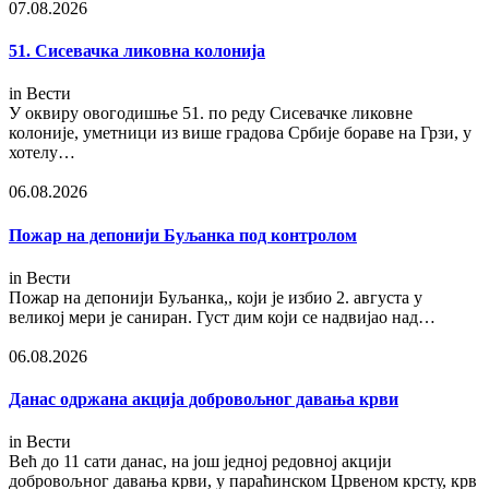
07.08.2026
51. Сисевачка ликовна колонија
in
Вести
У оквиру овогодишње 51. по реду Сисевачке ликовне
колоније, уметници из више градова Србије бораве на Грзи, у
хотелу…
06.08.2026
Пожар на депонији Буљанка под контролом
in
Вести
Пожар на депонији Буљанка,, који је избио 2. августа у
великој мери је саниран. Густ дим који се надвијао над…
06.08.2026
Данас одржана акција добровољног давања крви
in
Вести
Већ до 11 сати данас, на још једној редовној акцији
добровољног давања крви, у параћинском Црвеном крсту, крв