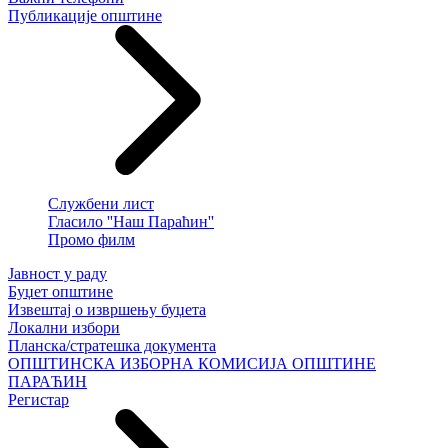
Публикације општине
Службени лист
Гласило ''Наш Параћин''
Промо филм
Јавност у раду
Буџет општине
Извештај о извршењу буџета
Локални избори
Планска/стратешка документа
ОПШТИНСКА ИЗБОРНА КОМИСИЈА ОПШТИНЕ
ПАРАЋИН
Регистар