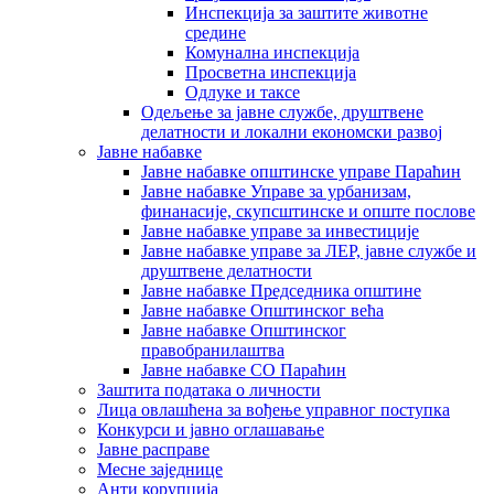
Инспекција за заштите животне
средине
Комунална инспекција
Просветна инспекција
Одлуке и таксе
Одељење за јавне службе, друштвене
делатности и локални економски развој
Јавне набавке
Јавне набавке општинске управе Параћин
Јавне набавке Управе за урбанизам,
финанасије, скупсштинске и опште послове
Јавне набавке управе за инвестиције
Јавне набавке управе за ЛЕР, јавне службе и
друштвене делатности
Јавне набавке Председника општине
Јавне набавке Општинског већа
Јавне набавке Општинског
правобранилаштва
Јавне набавке СО Параћин
Заштита података о личности
Лица овлашћена за вођење управног поступка
Конкурси и јавно оглашавање
Јавне расправе
Месне заједнице
Анти корупција