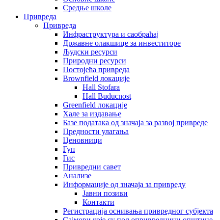
Средње школе
Привреда
Привреда
Инфраструктура и саобраћај
Државне олакшице за инвеститоре
Људски ресурси
Природни ресурси
Постојећа привреда
Brownfield локације
Hall Stofara
Hall Buducnost
Greenfield локације
Хале за издавање
Базе података од значаја за развој привреде
Предности улагања
Ценовници
Гуп
Гис
Привредни савет
Aнализе
Информације од значаја за привреду
Јавни позиви
Контакти
Регистрација оснивања привредног субјекта
Сајмови које су пољопривредници општине