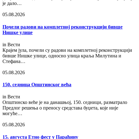
је дало…
05.08.2026
Почели радови на комплетној реконструкцији бивше
Нишке улице
in
Вести
Крајем јула, почели су радови на комплетној реконструкцији
бивше Нишке улице, односно улица краља Милутина и
Стефана…
05.08.2026
150. седница Општинског већа
in
Вести
Општинско веће је на данашњој, 150. седници, разматрало
Предлог решења о преносу средстава буџета, које није
могуће…
05.08.2026
15. августа Етно фест у Параћину