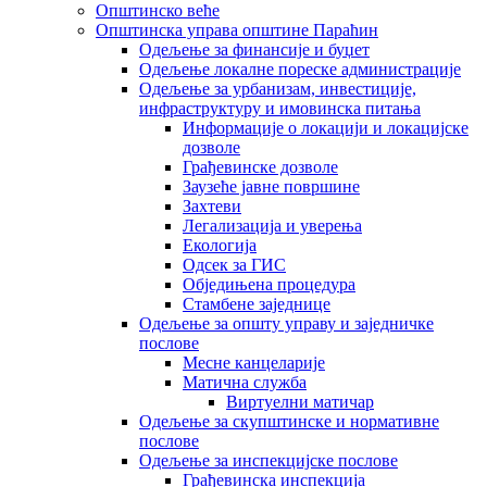
Општинско веће
Општинска управа општине Параћин
Одељење за финансије и буџет
Одељење локалне пореске администрације
Одељење за урбанизам, инвестиције,
инфраструктуру и имовинска питања
Информације о локацији и локацијске
дозволе
Грађевинске дозволе
Заузеће јавне површине
Захтеви
Легализација и уверења
Екологија
Одсек за ГИС
Обједињена процедура
Стамбене заједнице
Oдељење за општу управу и заједничке
послове
Месне канцеларије
Матична служба
Виртуелни матичар
Одељење за скупштинске и нормативне
послове
Одељење за инспекцијске послове
Грађевинска инспекција