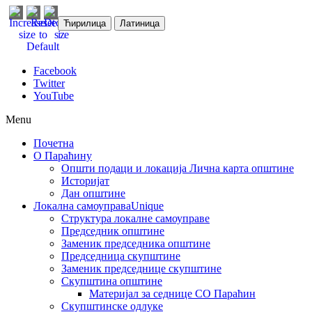
Ћирилица
Латиница
Facebook
Twitter
YouTube
Menu
Почетна
О Параћину
Општи подаци и локација
Лична карта општине
Историјат
Дан општине
Локална самоуправа
Unique
Структура локалне самоуправе
Председник општине
Заменик председника општине
Председница скупштине
Заменик председнице скупштине
Скупштина општине
Материјал за седнице СО Параћин
Скупштинске одлуке