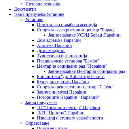
Интерна ревизија
Документи
Јавна предузећа/Установе
Установе
Општинскa стамбенa агенцијa
Спортско - рекреативни центар ''Борац''
Јавне набавке УСРЦ Борац Параћин
Дом здравља Параћин
Апотека Параћин
Дом омладине
Туристичка организација
Предшколска установа ''Бамби''
Центар за социјални рад ''Параћин''
Јавне набавке Центар за социјални рад
Библиотека ''Др Вићентије Ракић''
Културни центар Параћин
Спортско рекреативни центар ''7. Јули''
Завичајни музеј Параћин
Позориште Параћин "Параћин"
Јавна предузећа
ЈП "Пословни центар" Параћин
ЈKП "Црница" Параћин
Извештај о степену усклађености
Образовање
Основне школе