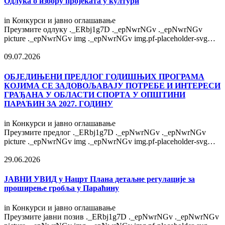
Одлука о избору пројеката у култури
in
Конкурси и јавно оглашавање
Преузмите одлуку ._ERbj1g7D ._epNwrNGv ._epNwrNGv
picture ._epNwrNGv img ._epNwrNGv img.pf-placeholder-svg…
09.07.2026
OБЈЕДИЊЕНИ ПРЕДЛОГ ГОДИШЊИХ ПРОГРАМА
КОЈИМА СЕ ЗАДОВОЉАВАЈУ ПОТРЕБЕ И ИНТЕРЕСИ
ГРАЂАНА У ОБЛАСТИ СПОРТА У ОПШТИНИ
ПАРАЋИН ЗА 2027. ГОДИНУ
in
Конкурси и јавно оглашавање
Преузмите предлог ._ERbj1g7D ._epNwrNGv ._epNwrNGv
picture ._epNwrNGv img ._epNwrNGv img.pf-placeholder-svg…
29.06.2026
ЈАВНИ УВИД у Нацрт Плана детаљне регулације за
проширење гробља у Параћину
in
Конкурси и јавно оглашавање
Преузмите јавни позив ._ERbj1g7D ._epNwrNGv ._epNwrNGv