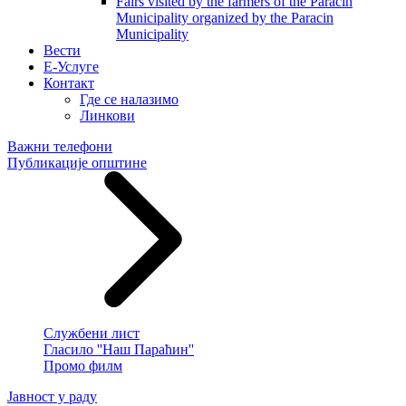
Fairs visited by the farmers of the Paracin
Municipality organized by the Paracin
Municipality
Вести
E-Услуге
Контакт
Где се налазимо
Линкови
Важни телефони
Публикације општине
Службени лист
Гласило ''Наш Параћин''
Промо филм
Јавност у раду