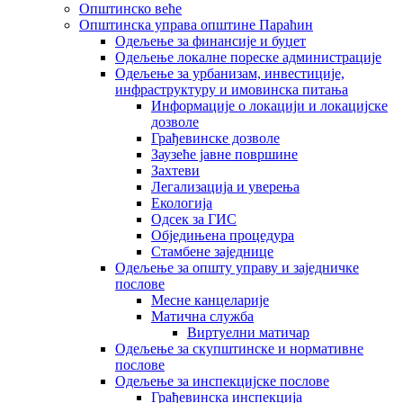
Општинско веће
Општинска управа општине Параћин
Одељење за финансије и буџет
Одељење локалне пореске администрације
Одељење за урбанизам, инвестиције,
инфраструктуру и имовинска питања
Информације о локацији и локацијске
дозволе
Грађевинске дозволе
Заузеће јавне површине
Захтеви
Легализација и уверења
Екологија
Одсек за ГИС
Обједињена процедура
Стамбене заједнице
Oдељење за општу управу и заједничке
послове
Месне канцеларије
Матична служба
Виртуелни матичар
Одељење за скупштинске и нормативне
послове
Одељење за инспекцијске послове
Грађевинска инспекција