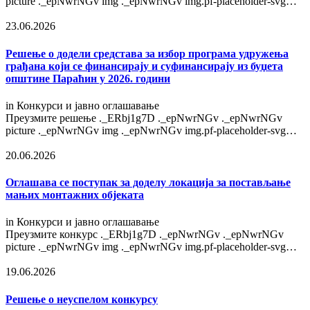
picture ._epNwrNGv img ._epNwrNGv img.pf-placeholder-svg…
23.06.2026
Решење o додели средстава за избор програма удружења
грађана који се финансирају и суфинансирају из буџета
општине Параћин у 2026. години
in
Конкурси и јавно оглашавање
Преузмите решење ._ERbj1g7D ._epNwrNGv ._epNwrNGv
picture ._epNwrNGv img ._epNwrNGv img.pf-placeholder-svg…
20.06.2026
Оглашава се поступак за доделу локација за постављање
мањих монтажних објеката
in
Конкурси и јавно оглашавање
Преузмите конкурс ._ERbj1g7D ._epNwrNGv ._epNwrNGv
picture ._epNwrNGv img ._epNwrNGv img.pf-placeholder-svg…
19.06.2026
Решење о неуспелом конкурсу