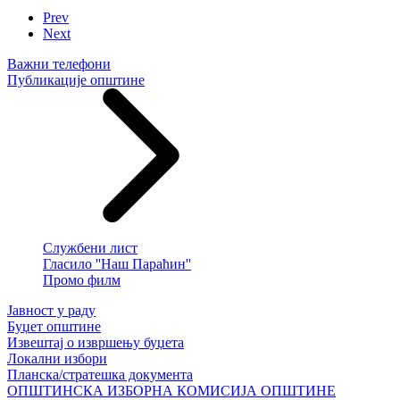
Prev
Next
Важни телефони
Публикације општине
Службени лист
Гласило ''Наш Параћин''
Промо филм
Јавност у раду
Буџет општине
Извештај о извршењу буџета
Локални избори
Планска/стратешка документа
ОПШТИНСКА ИЗБОРНА КОМИСИЈА ОПШТИНЕ