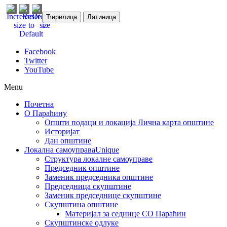
Ћирилица
Латиница
Facebook
Twitter
YouTube
Menu
Почетна
О Параћину
Општи подаци и локација
Лична карта општине
Историјат
Дан општине
Локална самоуправа
Unique
Структура локалне самоуправе
Председник општине
Заменик председника општине
Председница скупштине
Заменик председнице скупштине
Скупштина општине
Материјал за седнице СО Параћин
Скупштинске одлуке