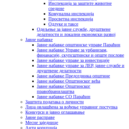
Инспекција за заштите животне
средине
Комунална инспекција
Просветна инспекција
Одлуке и таксе
Одељење за јавне службе, друштвене
делатности и локални економски развој
Јавне набавке
Јавне набавке општинске управе Параћин
Јавне набавке Управе за урбанизам,
финанасије, скупсштинске и опште послове
Јавне набавке управе за инвестиције
Јавне набавке управе за ЛЕР, јавне службе и
друштвене делатности
Јавне набавке Председника општине
Јавне набавке Општинског већа
Јавне набавке Општинског
правобранилаштва
Јавне набавке СО Параћин
Заштита података о личности
Лица овлашћена за вођење управног поступка
Конкурси и јавно оглашавање
Јавне расправе
Месне заједнице
Анти корупција