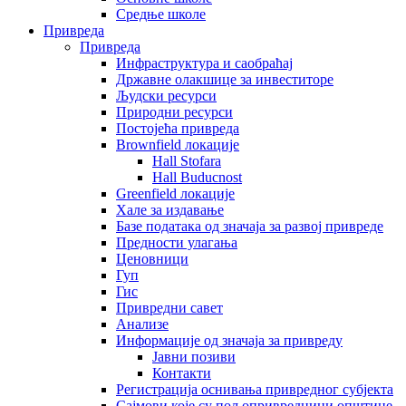
Средње школе
Привреда
Привреда
Инфраструктура и саобраћај
Државне олакшице за инвеститоре
Људски ресурси
Природни ресурси
Постојећа привреда
Brownfield локације
Hall Stofara
Hall Buducnost
Greenfield локације
Хале за издавање
Базе података од значаја за развој привреде
Предности улагања
Ценовници
Гуп
Гис
Привредни савет
Aнализе
Информације од значаја за привреду
Јавни позиви
Контакти
Регистрација оснивања привредног субјекта
Сајмови које су пољопривредници општине