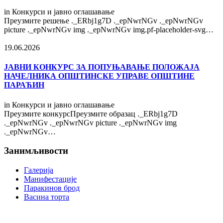
in
Конкурси и јавно оглашавање
Преузмите решење ._ERbj1g7D ._epNwrNGv ._epNwrNGv
picture ._epNwrNGv img ._epNwrNGv img.pf-placeholder-svg…
19.06.2026
ЈАВНИ КОНКУРС ЗА ПОПУЊАВАЊЕ ПОЛОЖАЈА
НАЧЕЛНИКА ОПШТИНСКЕ УПРАВЕ ОПШТИНЕ
ПАРАЋИН
in
Конкурси и јавно оглашавање
Преузмите конкурсПреузмите образац ._ERbj1g7D
._epNwrNGv ._epNwrNGv picture ._epNwrNGv img
._epNwrNGv…
Занимљивости
Галерија
Манифестације
Паракинов брод
Васина торта