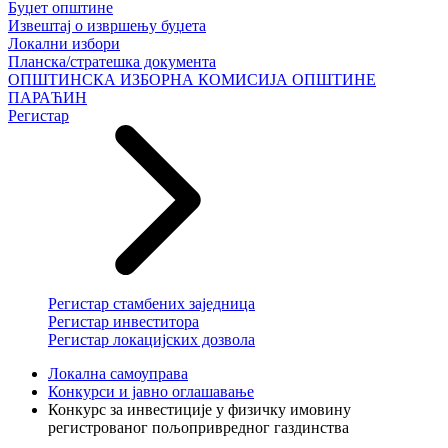
Буџет општине
Извештај о извршењу буџета
Локални избори
Планска/стратешка документа
ОПШТИНСКА ИЗБОРНА КОМИСИЈА ОПШТИНЕ
ПАРАЋИН
Регистар
Регистар стамбених заједница
Регистар инвеститора
Регистар локацијских дозвола
Локална самоуправа
Конкурси и јавно оглашавање
Конкурс за инвестиције у физичку имовину
регистрованог пољопривредног газдинства