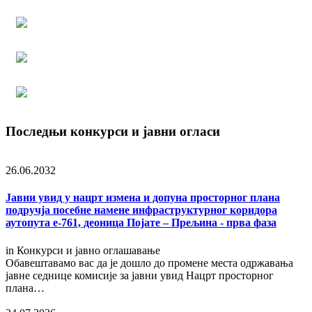
Последњи конкурси и јавни огласи
26.06.2032
Јавни увид у нацрт измена и допуна просторног плана
подручја посебне намене инфраструктурног коридора
аутопута е-761, деоница Појате – Прељина - прва фаза
in
Конкурси и јавно оглашавање
Обавештавамо вас да је дошло до промене места одржавања
јавне седнице комисије за јавни увид Нацрт просторног
плана…