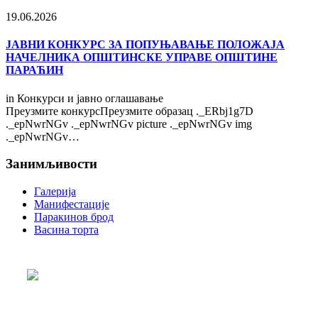
19.06.2026
ЈАВНИ КОНКУРС ЗА ПОПУЊАВАЊЕ ПОЛОЖАЈА
НАЧЕЛНИКА ОПШТИНСКЕ УПРАВЕ ОПШТИНЕ
ПАРАЋИН
in
Конкурси и јавно оглашавање
Преузмите конкурсПреузмите образац ._ERbj1g7D
._epNwrNGv ._epNwrNGv picture ._epNwrNGv img
._epNwrNGv…
Занимљивости
Галерија
Манифестације
Паракинов брод
Васина торта