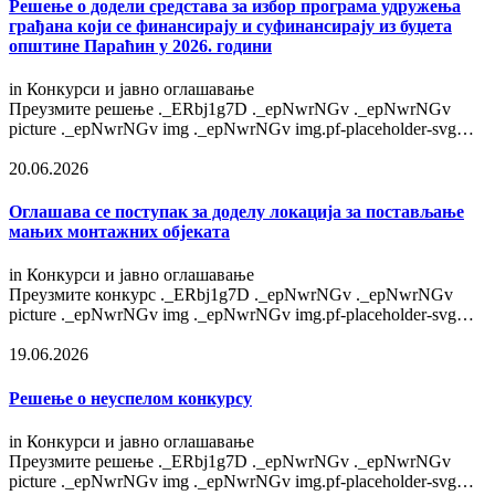
Решење o додели средстава за избор програма удружења
грађана који се финансирају и суфинансирају из буџета
општине Параћин у 2026. години
in
Конкурси и јавно оглашавање
Преузмите решење ._ERbj1g7D ._epNwrNGv ._epNwrNGv
picture ._epNwrNGv img ._epNwrNGv img.pf-placeholder-svg…
20.06.2026
Оглашава се поступак за доделу локација за постављање
мањих монтажних објеката
in
Конкурси и јавно оглашавање
Преузмите конкурс ._ERbj1g7D ._epNwrNGv ._epNwrNGv
picture ._epNwrNGv img ._epNwrNGv img.pf-placeholder-svg…
19.06.2026
Решење о неуспелом конкурсу
in
Конкурси и јавно оглашавање
Преузмите решење ._ERbj1g7D ._epNwrNGv ._epNwrNGv
picture ._epNwrNGv img ._epNwrNGv img.pf-placeholder-svg…