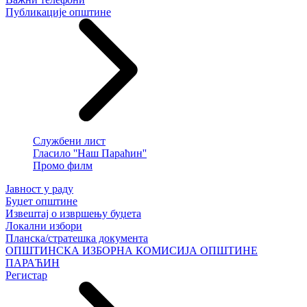
Публикације општине
Службени лист
Гласило ''Наш Параћин''
Промо филм
Јавност у раду
Буџет општине
Извештај о извршењу буџета
Локални избори
Планска/стратешка документа
ОПШТИНСКА ИЗБОРНА КОМИСИЈА ОПШТИНЕ
ПАРАЋИН
Регистар