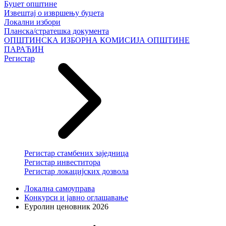
Буџет општине
Извештај о извршењу буџета
Локални избори
Планска/стратешка документа
ОПШТИНСКА ИЗБОРНА КОМИСИЈА ОПШТИНЕ
ПАРАЋИН
Регистар
Регистар стамбених заједница
Регистар инвеститора
Регистар локацијских дозвола
Локална самоуправа
Конкурси и јавно оглашавање
Еуролин ценовник 2026