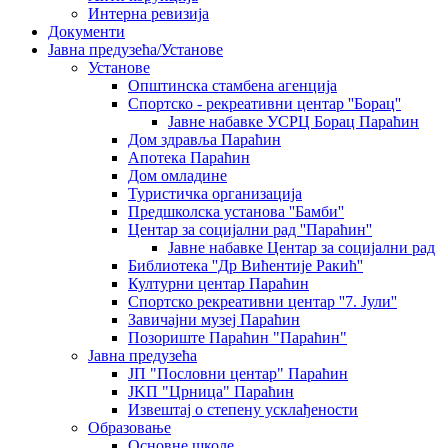
Интерна ревизија
Документи
Јавна предузећа/Установе
Установе
Општинскa стамбенa агенцијa
Спортско - рекреативни центар ''Борац''
Јавне набавке УСРЦ Борац Параћин
Дом здравља Параћин
Апотека Параћин
Дом омладине
Туристичка организација
Предшколска установа ''Бамби''
Центар за социјални рад ''Параћин''
Јавне набавке Центар за социјални рад
Библиотека ''Др Вићентије Ракић''
Културни центар Параћин
Спортско рекреативни центар ''7. Јули''
Завичајни музеј Параћин
Позориште Параћин "Параћин"
Јавна предузећа
ЈП "Пословни центар" Параћин
ЈKП "Црница" Параћин
Извештај о степену усклађености
Образовање
Основне школе