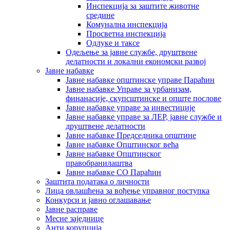
Инспекција за заштите животне
средине
Комунална инспекција
Просветна инспекција
Одлуке и таксе
Одељење за јавне службе, друштвене
делатности и локални економски развој
Јавне набавке
Јавне набавке општинске управе Параћин
Јавне набавке Управе за урбанизам,
финанасије, скупсштинске и опште послове
Јавне набавке управе за инвестиције
Јавне набавке управе за ЛЕР, јавне службе и
друштвене делатности
Јавне набавке Председника општине
Јавне набавке Општинског већа
Јавне набавке Општинског
правобранилаштва
Јавне набавке СО Параћин
Заштита података о личности
Лица овлашћена за вођење управног поступка
Конкурси и јавно оглашавање
Јавне расправе
Месне заједнице
Анти корупција