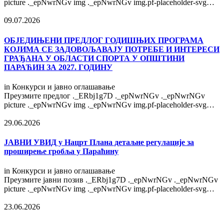
picture ._epNwrNGv img ._epNwrNGv img.pf-placeholder-svg…
09.07.2026
OБЈЕДИЊЕНИ ПРЕДЛОГ ГОДИШЊИХ ПРОГРАМА
КОЈИМА СЕ ЗАДОВОЉАВАЈУ ПОТРЕБЕ И ИНТЕРЕСИ
ГРАЂАНА У ОБЛАСТИ СПОРТА У ОПШТИНИ
ПАРАЋИН ЗА 2027. ГОДИНУ
in
Конкурси и јавно оглашавање
Преузмите предлог ._ERbj1g7D ._epNwrNGv ._epNwrNGv
picture ._epNwrNGv img ._epNwrNGv img.pf-placeholder-svg…
29.06.2026
ЈАВНИ УВИД у Нацрт Плана детаљне регулације за
проширење гробља у Параћину
in
Конкурси и јавно оглашавање
Преузмите јавни позив ._ERbj1g7D ._epNwrNGv ._epNwrNGv
picture ._epNwrNGv img ._epNwrNGv img.pf-placeholder-svg…
23.06.2026