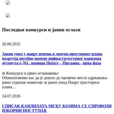
Последњи конкурси и јавни огласи
26.06.2032
Јавни увид у нацрт измена и допуна просторног плана
подручја посебне намене инфраструктурног коридора
аутопута е-761, деоница Појате – Прељина - прва фаза
in
Конкурси и јавно оглашавање
Обавештавамо вас да је дошло до промене места одржавања
јавне седнице комисије за јавни увид Нацрт просторног
плана…
24.07.2026
СПИСАК КАНДИДАТА МЕЂУ КОЈИМА СЕ СПРОВОДИ
ИЗБОРНИ ПОСТУПАК