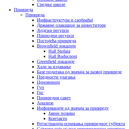
Средње школе
Привреда
Привреда
Инфраструктура и саобраћај
Државне олакшице за инвеститоре
Људски ресурси
Природни ресурси
Постојећа привреда
Brownfield локације
Hall Stofara
Hall Buducnost
Greenfield локације
Хале за издавање
Базе података од значаја за развој привреде
Предности улагања
Ценовници
Гуп
Гис
Привредни савет
Aнализе
Информације од значаја за привреду
Јавни позиви
Контакти
Регистрација оснивања привредног субјекта
Сајмови које су пољопривредници општине