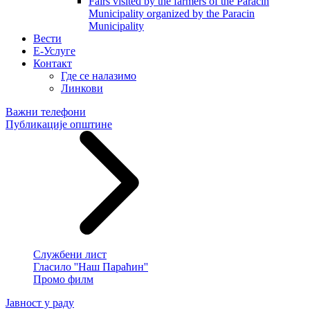
Fairs visited by the farmers of the Paracin
Municipality organized by the Paracin
Municipality
Вести
E-Услуге
Контакт
Где се налазимо
Линкови
Важни телефони
Публикације општине
Службени лист
Гласило ''Наш Параћин''
Промо филм
Јавност у раду