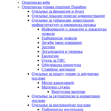
Општинско веће
Општинска управа општине Параћин
Одељење за финансије и буџет
Одељење локалне пореске администрације
Одељење за урбанизам, инвестиције,
инфраструктуру и имовинска питања
Информације о локацији и локацијске
дозволе
Грађевинске дозволе
Заузеће јавне површине
Захтеви
Легализација и уверења
Екологија
Одсек за ГИС
Обједињена процедура
Стамбене заједнице
Oдељење за општу управу и заједничке
послове
Месне канцеларије
Матична служба
Виртуелни матичар
Одељење за скупштинске и нормативне
послове
Одељење за инспекцијске послове
Грађевинска инспекција