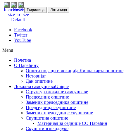
Ћирилица
Латиница
Facebook
Twitter
YouTube
Menu
Почетна
О Параћину
Општи подаци и локација
Лична карта општине
Историјат
Дан општине
Локална самоуправа
Unique
Структура локалне самоуправе
Председник општине
Заменик председника општине
Председница скупштине
Заменик председнице скупштине
Скупштина општине
Материјал за седнице СО Параћин
Скупштинске одлуке