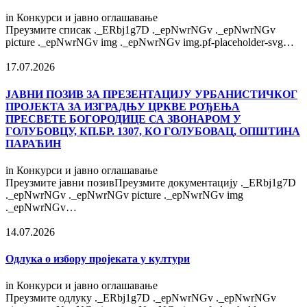
in
Конкурси и јавно оглашавање
Преузмите списак ._ERbj1g7D ._epNwrNGv ._epNwrNGv
picture ._epNwrNGv img ._epNwrNGv img.pf-placeholder-svg…
17.07.2026
ЈАВНИ ПОЗИВ ЗА ПРЕЗЕНТАЦИЈУ УРБАНИСТИЧКОГ
ПРОЈЕКТА ЗА ИЗГРАДЊУ ЦРКВЕ РОЂЕЊА
ПРЕСВЕТЕ БОГОРОДИЦЕ СА ЗВОНАРОМ У
ГОЛУБОВЦУ, КП.БР. 1307, КО ГОЛУБОВАЦ, ОПШТИНА
ПАРАЋИН
in
Конкурси и јавно оглашавање
Преузмите јавни позивПреузмите документацију ._ERbj1g7D
._epNwrNGv ._epNwrNGv picture ._epNwrNGv img
._epNwrNGv…
14.07.2026
Одлука о избору пројеката у култури
in
Конкурси и јавно оглашавање
Преузмите одлуку ._ERbj1g7D ._epNwrNGv ._epNwrNGv