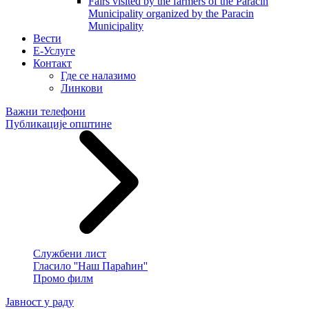
Fairs visited by the farmers of the Paracin
Municipality organized by the Paracin
Municipality
Вести
E-Услуге
Контакт
Где се налазимо
Линкови
Важни телефони
Публикације општине
Службени лист
Гласило ''Наш Параћин''
Промо филм
Јавност у раду