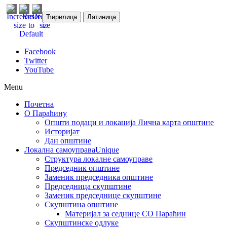
Ћирилица
Латиница
Facebook
Twitter
YouTube
Menu
Почетна
О Параћину
Општи подаци и локација
Лична карта општине
Историјат
Дан општине
Локална самоуправа
Unique
Структура локалне самоуправе
Председник општине
Заменик председника општине
Председница скупштине
Заменик председнице скупштине
Скупштина општине
Материјал за седнице СО Параћин
Скупштинске одлуке