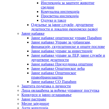
Инспекција за заштите животне
средине
Комунална инспекција
Просветна инспекција
Одлуке и таксе
Одељење за јавне службе, друштвене
делатности и локални економски развој
Јавне набавке
Јавне набавке општинске управе Параћин
Јавне набавке Управе за урбанизам,
финанасије, скупсштинске и опште послове
Јавне набавке управе за инвестиције
Јавне набавке управе за ЛЕР, јавне службе и
друштвене делатности
Јавне набавке Председника општине
Јавне набавке Општинског већа
Јавне набавке Општинског
правобранилаштва
Јавне набавке СО Параћин
Заштита података о личности
Лица овлашћена за вођење управног поступка
Конкурси и јавно оглашавање
Јавне расправе
Месне заједнице
Анти корупција