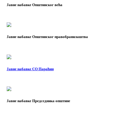
Јавне набавке Општинског већа
Јавне набавке Општинског правобранилаштва
Јавне набавке СО Параћин
Јавне набавке Председника општине