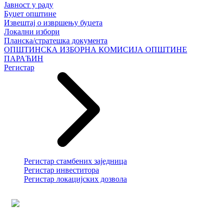
Јавност у раду
Буџет општине
Извештај о извршењу буџета
Локални избори
Планска/стратешка документа
ОПШТИНСКА ИЗБОРНА КОМИСИЈА ОПШТИНЕ
ПАРАЋИН
Регистар
Регистар стамбених заједница
Регистар инвеститора
Регистар локацијских дозвола