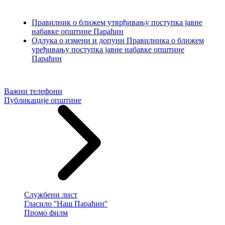
Правилник о ближем утврђивању поступка јавне
набавке општине Параћин
Одлука о измени и допуни Правилника о ближем
уређивању поступка јавне набавке општине
Параћин
Важни телефони
Публикације општине
Службени лист
Гласило ''Наш Параћин''
Промо филм