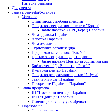
Интерна ревизија
Документи
Јавна предузећа/Установе
Установе
Општинскa стамбенa агенцијa
Спортско - рекреативни центар ''Борац''
Јавне набавке УСРЦ Борац Параћин
Дом здравља Параћин
Апотека Параћин
Дом омладине
Туристичка организација
Предшколска установа ''Бамби''
Центар за социјални рад ''Параћин''
Јавне набавке Центар за социјални рад
Библиотека ''Др Вићентије Ракић''
Културни центар Параћин
Спортско рекреативни центар ''7. Јули''
Завичајни музеј Параћин
Позориште Параћин "Параћин"
Јавна предузећа
ЈП "Пословни центар" Параћин
ЈKП "Црница" Параћин
Извештај о степену усклађености
Образовање
Основне школе