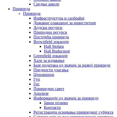
Средње школе
Привреда
Привреда
Инфраструктура и саобраћај
Државне олакшице за инвеститоре
Људски ресурси
Природни ресурси
Постојећа привреда
Brownfield локације
Hall Stofara
Hall Buducnost
Greenfield локације
Хале за издавање
Базе података од значаја за развој привреде
Предности улагања
Ценовници
Гуп
Гис
Привредни савет
Aнализе
Информације од значаја за привреду
Јавни позиви
Контакти
Регистрација оснивања привредног субјекта
Сајмови које су пољопривредници општине