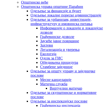
Општинско веће
Општинска управа општине Параћин
Одељење за финансије и буџет
Одељење локалне пореске администрације
Одељење за урбанизам, инвестиције,
инфраструктуру и имовинска питања
Информације о локацији и локацијске
дозволе
Грађевинске дозволе
Заузеће јавне површине
Захтеви
Легализација и уверења
Екологија
Одсек за ГИС
Обједињена процедура
Стамбене заједнице
Oдељење за општу управу и заједничке
послове
Месне канцеларије
Матична служба
Виртуелни матичар
Одељење за скупштинске и нормативне
послове
Одељење за инспекцијске послове
Грађевинска инспекција