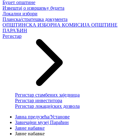
Буџет општине
Извештај о извршењу буџета
Локални избори
Планска/стратешка документа
ОПШТИНСКА ИЗБОРНА КОМИСИЈА ОПШТИНЕ
ПАРАЋИН
Регистар
Регистар стамбених заједница
Регистар инвеститора
Регистар локацијских дозвола
Јавна предузећа/Установе
Завичајни музеј Параћин
Јавне набавке
Јавне набавке