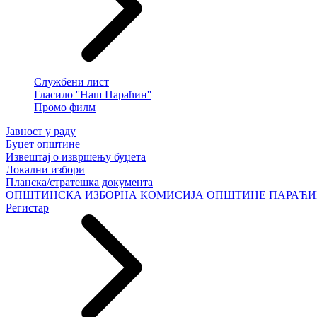
Службени лист
Гласило ''Наш Параћин''
Промо филм
Јавност у раду
Буџет општине
Извештај о извршењу буџета
Локални избори
Планска/стратешка документа
ОПШТИНСКА ИЗБОРНА КОМИСИЈА ОПШТИНЕ ПАРАЋ
Регистар