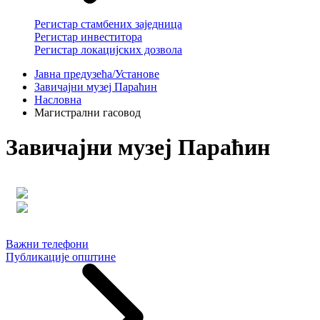
Регистар стамбених заједница
Регистар инвеститора
Регистар локацијских дозвола
Јавна предузећа/Установе
Завичајни музеј Параћин
Насловна
Магистрални гасовод
Завичајни музеј Параћин
Важни телефони
Публикације општине