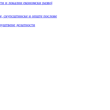
ти и локални економски развој
је, скупсштинске и опште послове
друштвене делатности