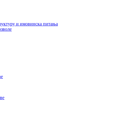
руктуру и имовинска питања
озволе
ве
ве