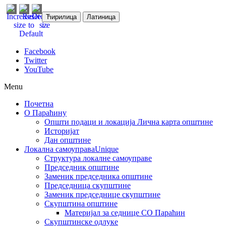
Ћирилица
Латиница
Facebook
Twitter
YouTube
Menu
Почетна
О Параћину
Општи подаци и локација
Лична карта општине
Историјат
Дан општине
Локална самоуправа
Unique
Структура локалне самоуправе
Председник општине
Заменик председника општине
Председница скупштине
Заменик председнице скупштине
Скупштина општине
Материјал за седнице СО Параћин
Скупштинске одлуке