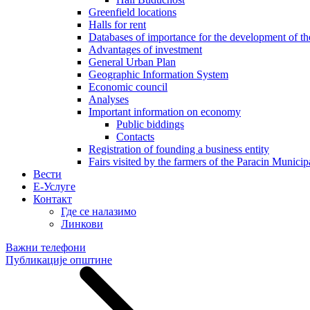
Greenfield locations
Halls for rent
Databases of importance for the development of 
Advantages of investment
General Urban Plan
Geographic Information System
Еconomic council
Analyses
Important information on economy
Public biddings
Contacts
Registration of founding a business entity
Fairs visited by the farmers of the Paracin Municip
Вести
E-Услуге
Контакт
Где се налазимо
Линкови
Важни телефони
Публикације општине