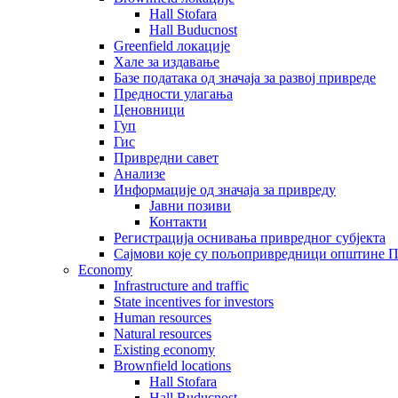
Hall Stofara
Hall Buducnost
Greenfield локације
Хале за издавање
Базе података од значаја за развој привреде
Предности улагања
Ценовници
Гуп
Гис
Привредни савет
Aнализе
Информације од значаја за привреду
Јавни позиви
Контакти
Регистрација оснивања привредног субјекта
Сајмови које су пољопривредници општине П
Economy
Infrastructure and traffic
State incentives for investors
Human resources
Natural resources
Existing economy
Brownfield locations
Hall Stofara
Hall Buducnost