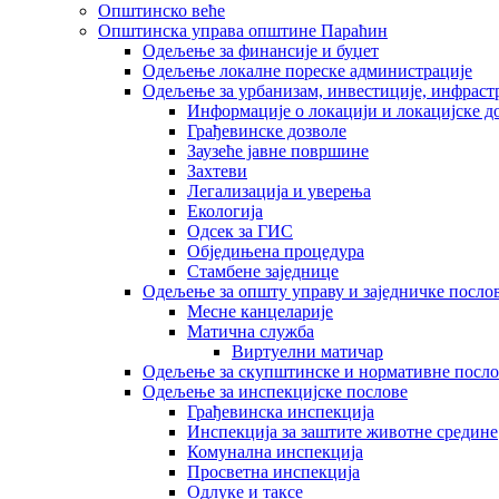
Општинско веће
Општинска управа општине Параћин
Одељење за финансије и буџет
Одељење локалне пореске администрације
Одељење за урбанизам, инвестиције, инфраст
Информације о локацији и локацијске д
Грађевинске дозволе
Заузеће јавне површине
Захтеви
Легализација и уверења
Екологија
Одсек за ГИС
Обједињена процедура
Стамбене заједнице
Oдељење за општу управу и заједничке посло
Месне канцеларије
Матична служба
Виртуелни матичар
Одељење за скупштинске и нормативне посло
Одељење за инспекцијске послове
Грађевинска инспекција
Инспекција за заштите животне средине
Комунална инспекција
Просветна инспекција
Одлуке и таксе