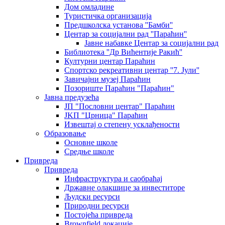
Дом омладине
Туристичка организација
Предшколска установа ''Бамби''
Центар за социјални рад ''Параћин''
Јавне набавке Центар за социјални рад
Библиотека ''Др Вићентије Ракић''
Културни центар Параћин
Спортско рекреативни центар ''7. Јули''
Завичајни музеј Параћин
Позориште Параћин "Параћин"
Јавна предузећа
ЈП "Пословни центар" Параћин
ЈKП "Црница" Параћин
Извештај о степену усклађености
Образовање
Основне школе
Средње школе
Привреда
Привреда
Инфраструктура и саобраћај
Државне олакшице за инвеститоре
Људски ресурси
Природни ресурси
Постојећа привреда
Brownfield локације