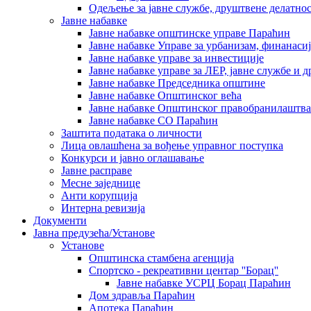
Одељење за јавне службе, друштвене делатнос
Јавне набавке
Јавне набавке општинске управе Параћин
Јавне набавке Управе за урбанизам, финанаси
Јавне набавке управе за инвестиције
Јавне набавке управе за ЛЕР, јавне службе и 
Јавне набавке Председника општине
Јавне набавке Општинског већа
Јавне набавке Општинског правобранилаштва
Јавне набавке СО Параћин
Заштита података о личности
Лица овлашћена за вођење управног поступка
Конкурси и јавно оглашавање
Јавне расправе
Месне заједнице
Анти корупција
Интерна ревизија
Документи
Јавна предузећа/Установе
Установе
Општинскa стамбенa агенцијa
Спортско - рекреативни центар ''Борац''
Јавне набавке УСРЦ Борац Параћин
Дом здравља Параћин
Апотека Параћин